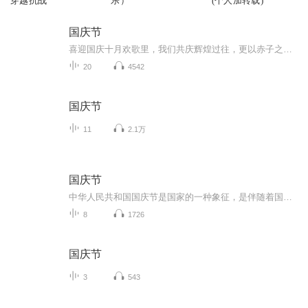
穿越抗战
乐）
(个人加转载)
国庆节
喜迎国庆十月欢歌里，我们共庆辉煌过往，更以赤子之心，向未来书写滚烫的誓言——这盛世，值得我们以热爱相拥。
20
4542
国庆节
11
2.1万
国庆节
中华人民共和国国庆节是国家的一种象征，是伴随着国家的出现而出现的。让我们用诗歌朗诵歌颂祖国的繁荣富强，国泰民安。
8
1726
国庆节
3
543