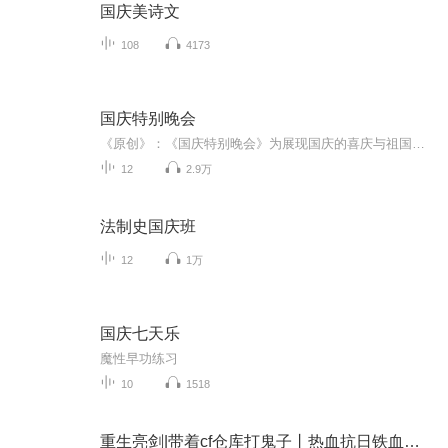
国庆美诗文
108
4173
国庆特别晚会
《原创》：《国庆特别晚会》为展现国庆的喜庆与祖国的深情我将以具体的场景切入从清晨升旗的庄严到街头巷尾的欢庆到历史与当下的交融，用优美的笔触传递对祖国的热爱与自豪！用诗歌和情感美文形式，歌颂祖国的繁荣富强，祝人民幸福安康！
12
2.9万
法制史国庆班
12
1万
国庆七天乐
魔性早功练习
10
1518
重生亮剑|带着cf仓库打鬼子丨热血抗日铁血丨军事