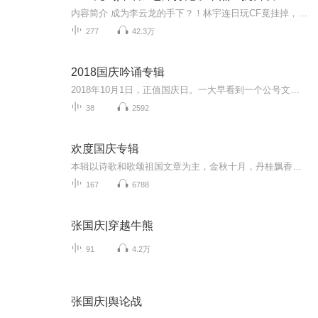
内容简介 成为李云龙的手下？！林宇连日玩CF竟挂掉，穿越到“亮剑”的抗日年代。他不仅拥有高超的枪法，还自带CF系统，里面有GP商城和个人仓库，每杀一个敌人，就会增加GP点，GP点越多，就能买威力更强大的武器……战场上，林宇被一群日军包围，危急时刻，...
277
42.3万
2018国庆吟诵专辑
2018年10月1日，正值国庆日。一大早看到一个公号文章，正是文天祥的《己卯十月一日至燕越五日罹狴犴有感而赋》。当然，彼十一非当今的十一。不过数字的巧合还是让人感触，今天拿来读一读，体味一番历史英杰的民族情怀，恰也当时。 根据诗题来看，这组诗是写于十月一日至十月五日之间，是文天祥被俘之后所作，这些诗作不仅有凛凛正气，更也能看的到他百端交集的复杂情感。另一首于右任先生的《望大陆》，微信公号有称《望乡》，一句“山之上国之殇”荡气回肠，一并兴起拿来读了一读。仓促间多有瑕疵...
38
2592
欢度国庆专辑
本辑以诗歌和歌颂祖国文章为主，金秋十月，丹桂飘香，在这个充满丰收喜悦的季节里，我们满怀激动和自豪，迎来了中华人民共和国76周年华诞。这不仅是一个庄重的纪念日，更是全体中华儿女共同欢庆的盛大的节日，承载着深厚的民族情感和历史意义.
167
6788
张国庆|穿越牛熊
91
4.2万
张国庆|舆论战