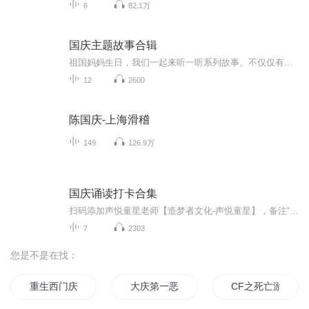
6
82.1万
国庆主题故事合辑
祖国妈妈生日，我们一起来听一听系列故事。不仅仅有《我的祖国》，还有红军故事，也有关于战争的故事，让大家体会到和平年代的不易。
12
2600
陈国庆-上海滑稽
149
126.9万
国庆诵读打卡合集
扫码添加声悦童星老师【造梦者文化-声悦童星】，备注“诵读打卡”报名，已添加好友的，直接发送“诵读打卡”报名，报名成功后进入社群。
7
2303
您是不是在找：
重生西门庆
大庆第一恶
CF之死亡游戏