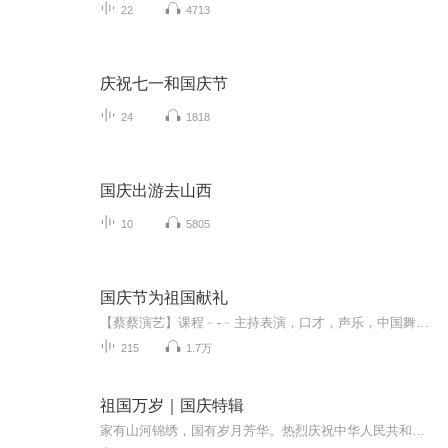
22
4713
庆祝七一和国庆节
24
1818
国庆出游去山西
10
5805
国庆节为祖国献礼
【蔡蔡演艺】课程﹣-﹣主持表演，口才，声乐，中国舞，民族舞。独特的小舞台，专业的录音棚，每一位同学都能成为优秀的小明星。独特的教学模式，轻松上课，快乐学习！知名主持人，舞蹈家，高级教师任职授课！江南总校：河沟街42号三楼 18545856430江北分校...
215
1.7万
祖国万岁｜国庆特辑
家有山河锦绣，国有岁月芳华。热烈庆祝中华人民共和国成立73周年！