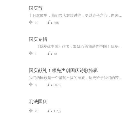
国庆节
十月欢歌里，我们共庆辉煌过往，更以赤子之心，向未来书写滚烫的誓言——这盛世，值得我们以热爱相拥。
10
465
国庆专辑
《我爱你中国》作者：凝嫣心语我爱你中国！我爱你春天蓬勃的秧苗；我爱你秋日金黄的硕果。我爱你中国！我爱你青松气质，我爱你红梅品格！我爱你家乡的甜蔗好像乳汁滋润着我的心窝。我爱你中国，我要把最美的歌儿献给你，我的母亲我的祖国。我爱你中国，我爱...
1
78
国庆献礼！领先声创国庆诗歌特辑
我们的民族是一个坚韧不拔的民族，历史给予我们的苦难都变成了闪着金光的勋章！我们的国家是一个龙腾虎跃的国家，那条巨龙正以不可阻挡之势崛起于神奇的东方！------------------------------------------------值此祖国70周年华诞之际，领先声创以诗歌向祖国献礼！用我们的声音、用我们的热血、用我们的灵魂诵读经典爱国篇章，歌颂我们的祖国！永远繁荣富强！
8
6076
刑法国庆
26
1.7万