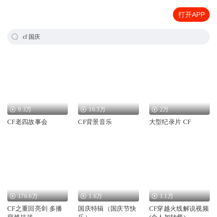
打开APP
cf 国庆
9.3万
16.3万
2万
CF老四故事会
CF背景音乐
大型纪录片 CF
176.6万
1.6万
1.1万
CF之重回亮剑 多播
国庆特辑（国庆节快
CF穿越火线解说视频