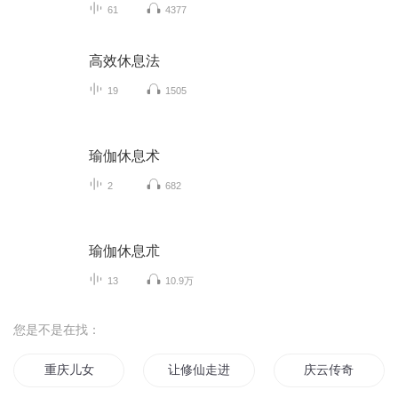
61
4377
高效休息法
19
1505
瑜伽休息术
2
682
瑜伽休息朮
13
10.9万
您是不是在找：
重庆儿女
让修仙走进教育
庆云传奇