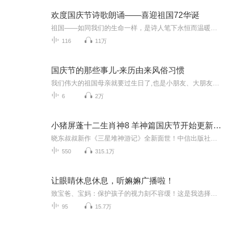
欢度国庆节诗歌朗诵——喜迎祖国72华诞
祖国——如同我们的生命一样，是诗人笔下永恒而温暖的主题。在祖国72周年华诞来临之际，特创建这个诗歌朗诵专辑，诵读经典爱国篇章，和大家一起歌颂祖国，向国庆的献礼！祝愿伟大的祖国繁荣富强，祝愿大家国庆节快乐，度过平安快乐的黄金周假期！
116
11万
国庆节的那些事儿-来历由来风俗习惯
我们伟大的祖国母亲就要过生日了,也是小朋友、大朋友们最喜欢的“国庆小长假”或说“黄金周”还有说”国庆7天乐”的，说法真是不一而足。那么“国庆节”是怎么来的？自古以来国庆节怎么庆贺？新中国国庆节的来历，以及新中国国庆节的庆贺方式又有哪些呢？ ...
6
2万
小猪屏蓬十二生肖神8 羊神篇国庆节开始更新啦！
晓东叔叔新作《三星堆神游记》全新面世！中信出版社出版！京东当当淘宝均有售！点蓝色字收听——《小猪屏蓬爆笑日记2024》《小猪屏蓬爆笑日记2》《小猪屏蓬爆笑日记1》让你笑得喘不上气！《我进故宫当富翁——小猪屏蓬故宫财商笔记》教你成为大富翁！《小...
550
315.1万
让眼睛休息休息，听嫲嫲广播啦！
致宝爸、宝妈：保护孩子的视力刻不容缓！这是我选择用广播形式的原因。这是一个特殊的“通 识”广播站，让孩子知道多一点和自己成长相关的知识，了解多一点和自己成长相关的常识，获取多一点大千世界的信息。打开眼界，开阔胸怀，对外界心生探索的渴望，赋...
95
15.7万