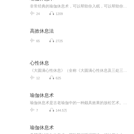
非常经典的瑜伽休息术，可以帮助你入眠，可以帮助你真正地从深层放松三种紧张：肌肉紧张、情绪紧张和精神紧张，让你获得身心健康，当然，也是最重要的，它也可以帮助你在睡眠中修行。祝福你！
24
1209
高效休息法
65
2725
心性休息
《大圆满心性休息》（全称《大圆满心性休息及三处三善引导文》），是宁玛派全知无垢光尊者（龙钦绕降，1308–1363） 所造，为“三大休息”（心性休息、虚幻休息、禅定休息）之首，是显密贯通的实修总纲。显宗部分为外共同之基·显宗因乘初善修法，是进入密...
12
625
瑜伽休息术
瑜伽休息术是古老瑜伽中的一种颇具效果的放松艺术。在整个练习过程中，需要完全集中意识且放松身体而让其休息。但这种休息与一般意义上的睡眠有着根本的不同。因为在正确的练习中练习者可能用意识去控制它，并且从意识中醒来。对于过于繁忙、缺少睡眠的人们，15分钟左右的瑜伽放松术就能使人恢复精力。睡前练习瑜伽休息术至自然入睡可充分提高睡眠质量。在瑜伽课程中，每个动作间以及课程结束部分都会有加入休息术，这有助于练习者肌体和精神的超量恢复。
7
144.5万
瑜伽休息术