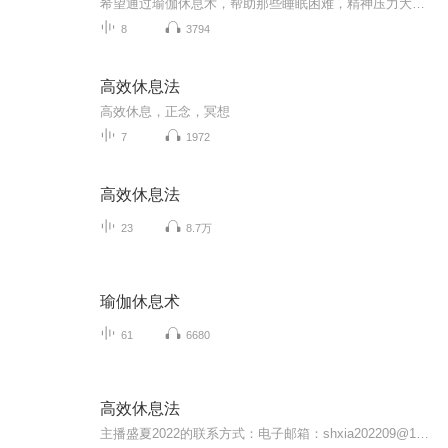
希望通过瑜伽休息术，帮助那些睡眠困难，精神压力大的朋友们，让他们能够放松，释放出来得到很好的休息
8
3794
高效休息法
高效休息，正念，冥想
7
1972
高效休息法
23
8.7万
瑜伽休息术
61
6680
高效休息法
主播盛夏2022的联系方式：电子邮箱：shxia202209@163.com如果著作版权方不同意本主播对这部作品的非盈利播送，请告知。本播音作品会及时撤下