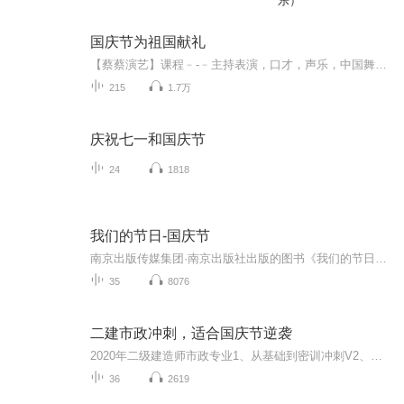
乐）
国庆节为祖国献礼
【蔡蔡演艺】课程﹣-﹣主持表演，口才，声乐，中国舞，民族舞。独特的小舞台，专业的录音棚，每一位同学都能成为优秀的小明星。独特的教学模式，轻松上课，快乐学习！知名主持人，舞蹈家，高级教师任职授课！江南总校：河沟街42号三楼 18545856430江北分校...
215
1.7万
庆祝七一和国庆节
24
1818
我们的节日-国庆节
南京出版传媒集团·南京出版社出版的图书《我们的节日》通过对中国节日文化和节日意义进行深度的挖掘，面向青少年群体构建独具特色的栏目内容，以此丰富春节、元宵节、清明节、端午节、七夕节、中秋节、重阳节等传统节日；六一节、教师节、国庆节等新兴节日的文化内涵和表现形式。促进青少年形成新的节日习俗，提升节日仪式感、认同感。音频作品由金陵朗读者联盟志愿者朗诵，南京音像出版社、金陵图书馆联合制作。
35
8076
二建市政冲刺，适合国庆节逆袭
2020年二级建造师市政专业1、从基础到密训冲刺V2、从精华课程到超压密押V3、0基础同步更新v4、持续更新到2020年考试V5、只要你跟着学让你一次稳拿证V6、渠道超压压题，超压三页纸等独家绝密压题!
36
2619