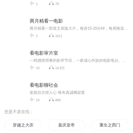
1
78
两月精看一电影
两月精看一部英文原版大片，每讲15-20分钟，每周推送两讲。台词对白透彻剖析，彻底搞懂英语对白，看明白英美文化微妙之处。
2
1011
看电影审片室
一档感情用事的影评节目，一家成心作妖的电影电台。将电影放到显微镜下进行全方位透视扫描，主张全力吐槽，适当各自为营。隶属《看电影》杂志的法外之地，既勇于傲娇评点，又自诩深度迷影。看片无约束，审片即自由。
33
14.8万
看电影聊社会
套路自古得人心 唯有真誠獨寂寞
19
868
您是不是在找：
穿越之大庆帝国
嘉庆皇帝
重生之西门庆