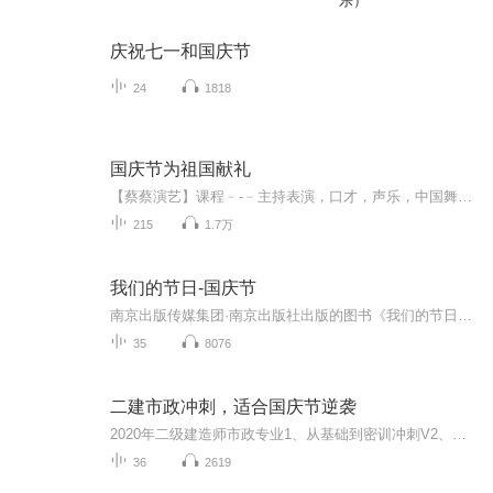
乐）
庆祝七一和国庆节
24
1818
国庆节为祖国献礼
【蔡蔡演艺】课程﹣-﹣主持表演，口才，声乐，中国舞，民族舞。独特的小舞台，专业的录音棚，每一位同学都能成为优秀的小明星。独特的教学模式，轻松上课，快乐学习！知名主持人，舞蹈家，高级教师任职授课！江南总校：河沟街42号三楼 18545856430江北分校...
215
1.7万
我们的节日-国庆节
南京出版传媒集团·南京出版社出版的图书《我们的节日》通过对中国节日文化和节日意义进行深度的挖掘，面向青少年群体构建独具特色的栏目内容，以此丰富春节、元宵节、清明节、端午节、七夕节、中秋节、重阳节等传统节日；六一节、教师节、国庆节等新兴节日的文化内涵和表现形式。促进青少年形成新的节日习俗，提升节日仪式感、认同感。音频作品由金陵朗读者联盟志愿者朗诵，南京音像出版社、金陵图书馆联合制作。
35
8076
二建市政冲刺，适合国庆节逆袭
2020年二级建造师市政专业1、从基础到密训冲刺V2、从精华课程到超压密押V3、0基础同步更新v4、持续更新到2020年考试V5、只要你跟着学让你一次稳拿证V6、渠道超压压题，超压三页纸等独家绝密压题!
36
2619