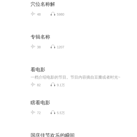
穴位名称解
48
5980
专辑名称
38
1207
看电影
一档介绍电影的节目。节目内容摘自豆瓣或者时光~
82
9.1万
瞎看电影
72
5.5万
国庆佳节欢乐的瞬间