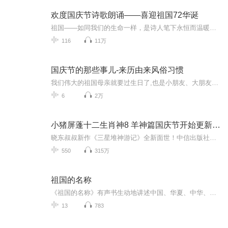
欢度国庆节诗歌朗诵——喜迎祖国72华诞
祖国——如同我们的生命一样，是诗人笔下永恒而温暖的主题。在祖国72周年华诞来临之际，特创建这个诗歌朗诵专辑，诵读经典爱国篇章，和大家一起歌颂祖国，向国庆的献礼！祝愿伟大的祖国繁荣富强，祝愿大家国庆节快乐，度过平安快乐的黄金周假期！
116
11万
国庆节的那些事儿-来历由来风俗习惯
我们伟大的祖国母亲就要过生日了,也是小朋友、大朋友们最喜欢的“国庆小长假”或说“黄金周”还有说”国庆7天乐”的，说法真是不一而足。那么“国庆节”是怎么来的？自古以来国庆节怎么庆贺？新中国国庆节的来历，以及新中国国庆节的庆贺方式又有哪些呢？ ...
6
2万
小猪屏蓬十二生肖神8 羊神篇国庆节开始更新啦！
晓东叔叔新作《三星堆神游记》全新面世！中信出版社出版！京东当当淘宝均有售！点蓝色字收听——《小猪屏蓬爆笑日记2024》《小猪屏蓬爆笑日记2》《小猪屏蓬爆笑日记1》让你笑得喘不上气！《我进故宫当富翁——小猪屏蓬故宫财商笔记》教你成为大富翁！《小...
550
315万
祖国的名称
《祖国的名称》有声书生动地讲述中国、华夏、中华、禹迹、九州、四海、天下、赤县神州、China、汉、唐、龙、狮等祖国的多种称谓的历史及由来，高度凝聚着传统文化的精华，深刻促进了中华民族的心理认同。本书作者系“百家讲坛”主讲人、南京大学教授、六朝...
13
783