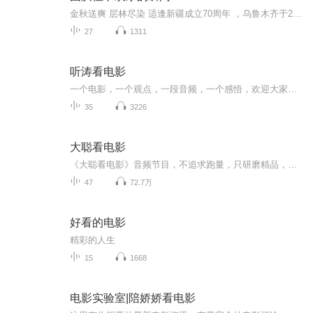
金秋送爽 层林尽染 适逢新疆成立70周年 ，乌鲁木齐于2025年9月23日迎来党中央和习大大带领的慰问团。新疆各族群众欢欣鼓舞，热烈欢迎。
27
1311
听涛看电影
一个电影，一个观点，一段音频，一个感悟，欢迎大家收听我们的影评，希望我们的解析让大家有新的收获；心得感悟。祝大家喜欢上看电影，愿爱洒满人间
35
3226
大聪看电影
《大聪看电影》音频节目，不追求跑量，只研磨精品，为您带来最新最热门的电影点评。 大家也可以关注《大聪看电影》公众号，图文电影分析让你更直观。
47
72.7万
好看的电影
精彩的人生
15
1668
电影实验室|陪娇娇看电影