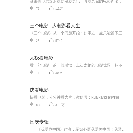
这里有你想要的最新电影资讯，有最完全的电影评论，最敏锐的电影风向嗅觉，欢迎各位前来听主播娇娇！娇娇还可以为你订优惠影票！ 影院有优惠，观影找娇娇。听电影沙龙，领全国影院电影优惠券！ 我是娇娇，我在北京，我爱看电影，更爱帮朋友代订电影票！ 欢迎爱看电影的朋友，关注、订阅！私信送领全国影院电影优惠券！ 以女性视角看电影，解读电影里的情节，思考我们自己的人生！ 我们代购的电影票，比各大团购平台更便宜！货真价实，童叟无欺 如果你是电影爱好者，想提前获取最新电影票的优惠消息；一起参加 观影活动，请添加微信：18810403299，备注喜马拉入群！
71
1.1万
三个电影--从电影看人生
《三个电影》从一个问题开始：如果这一生只能留下三部电影，你会选哪三部？这不是一档只聊剧情和好坏的电影播客，而是借电影聊人性，关系，情绪和成长。我们相信，电影是最好的时光投资，是理解自己，理解他人的一面镜子。在AI时代，愿这里陪你慢下来，重...
25
5740
太极看电影
看一部电影，的一份感悟，走进太极的电影世界，从不同的角度出发，解析一步电影，体会不一样的电影人生
11
3095
快看电影
快看电影，分分钟看大片，微信号：kuaikandianying
855
37.9万
国庆专辑
《我爱你中国》作者：凝嫣心语我爱你中国！我爱你春天蓬勃的秧苗；我爱你秋日金黄的硕果。我爱你中国！我爱你青松气质，我爱你红梅品格！我爱你家乡的甜蔗好像乳汁滋润着我的心窝。我爱你中国，我要把最美的歌儿献给你，我的母亲我的祖国。我爱你中国，我爱...