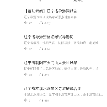
馆
频词汇
【蕃茄妈妈】辽宁省导游词精选
辽宁导游资格证现场考试景点讲解内容
22
6.6万
辽宁省导游资格证考试导游词
辽宁省概况、沈阳故宫、沈阳福陵、张氏帅府、老虎滩海洋公园、金石滩国家旅游度假区、大连森林动物园、千山风景名胜区、抚顺雷锋纪念馆、九曲银河本溪水洞、鸭绿江风景名胜区、辽沈战役纪念馆、西炮台遗址、佛光神韵海棠山、广佑寺景区、铁煤蒸汽机车博览...
12
4057
辽宁省朝阳市天门山风景区风景
辽宁朝阳天门山风景区航拍，情俗古庙，云海风光，祈福圣地，囊括凌源北票建平喀左朝阳县寺庙道观航拍
38
244
辽宁省本溪水洞景区导游解说合集
本溪水洞景区位于辽宁省本溪市东部山区，距本溪市区28公里，是国家AAAAA级旅游景区、国家重点风景名胜区、国际旅游洞穴协会亚洲会员单位。它是世界第一长地下充水溶洞，被赞誉为“钟乳奇峰景万千，轻舟碧水诗画间；钟秀只应仙界有，人间独此一洞天”。本溪...
7
458