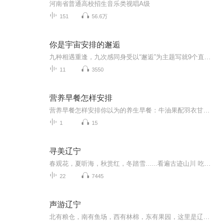
河南省普通高校招生音乐类视唱A级
151
56.6万
你是宇宙安排的邂逅
九种相遇重逢，九次感同身受以“邂逅”为主题写就9个直击人心的故事带给读者百转千回的感动张皓宸在纸上重现了自己眼中相互交织的微型宇宙所关照的是"我们如何爱自己"这件事爱自己，是终生浪漫的开始。
11
3550
营养早餐怎样安排
营养早餐怎样安排你以为的养生早餐：牛油果配羽衣甘蓝冰沙 实际该吃的早餐：隔壁王姨家飘来的葱花面香 当代年轻人的早餐分为两种极端——要么啃着凉包子追公交，要么在ins风摆盘里找饭吃。作为一名混迹养生圈的老油条，今天咱们就用老祖宗的智慧，拆...
1
15
寻美辽宁
春观花，夏听海，秋赏红，冬踏雪......看遍古迹山川 吃遍烤肉海鲜这里是辽宁无尽的宝藏带给你无尽的惊喜寻美辽宁，正当时！与我们共同开启寻美之旅吧~
22
7445
声游辽宁
北有粮仓，南有鱼场，西有林棉，东有果园，这里是辽宁；春天听风，夏天看海，秋天爬山，冬天滑雪，这里是辽宁。省内美食、旅行、休闲娱乐和种草好物全攻略！吃喝玩乐一键倾心 声游辽宁与你同行