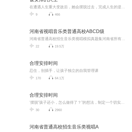
在遭遇人生重大变故后，她会摆脱过去，完成人生的逆袭吗？写这篇文章的初衷其实只是想表达一个观点，没有合适的案例所以自己编了一个，没想到居然写成了人生第一篇小连载。也不是没想过把它写成大女主逆袭爽文，可还是觉得人生逆袭谈何容易，在生活本来的...
9
466
河南省视唱音乐类普通高校ABCD级
河南省普通高校招生音乐类视唱模拟真题集河南省所有音乐类考生视唱几乎都要唱的一本书共分为ABCD四个等级
22
19.5万
合理安排时间
忍住，别插手，让孩子独立的自我管理课
170
64.1万
合理安排时间
‘摆脱“孩子还小，怎么做得了？”的想法，制定一个切实可行的“规范”反复的教，很多家长都知道，孩子遭遇挫折的时候，家长不应该马上插手帮忙，但是真遇到那样的情况，还是忍不住去帮。这其实是在给孩子帮倒忙，为了培养孩子的自立能力，父母在想要帮忙的时候一定要尽可能忍住，不插手。自我管理并不是一件容易 做到的事，有时候对大人而言堵阳个难题，想要让孩子 做到自我管理，面临的困难更是可想而知，当孩子觉得一件事有趣，他便会乐此不疲地一直做下去，在这过程中不断挑战自己。这套书里列举的办法，既让孩...
30
2960
河南省普通高校招生音乐类视唱A