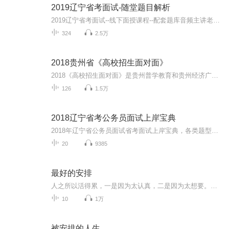
2019辽宁省考面试-随堂题目解析
2019辽宁省考面试--线下面授课程--配套题库音频主讲老师：李知远授课机构：长春点石教育答疑请+V：lizhiyuanjob...
324
2.5万
2018贵州省《高校招生面对面》
2018《高校招生面对面》是贵州普学教育和贵州经济广播深度联合、精心打造、由专业团队担纲的针高考考生志愿填报的大型公益直播栏目。於高考前4月1日至6月30日每天下午17:00-18:00，栏目将邀请全国知名高校招办负责人做客直播间，宣传高校优势、专业特色、就业前景、历年录取情况，为考生更好的择校填报志愿出谋划策，答疑解惑。关注我们，关注高考，高考路上我们与你一起前行！
126
1.5万
2018辽宁省考公务员面试上岸宝典
2018年辽宁省公务员面试省考面试上岸宝典，各类题型讲解，各种答题反套路小妙招，助你圆梦2018！ 面试辅导陪练一对一，搜索TB店铺名：荣耀公考。 学员反馈：
20
9385
最好的安排
人之所以活得累，一是因为太认真，二是因为太想要。佛经上说：“无常故苦。”就是让我们知道：人生是有缺陷的，没有什么是永恒的，身体会生病衰老，容颜、情感会生变，金钱不能永远保有，权力有一天终会失去……有人问佛陀，你今生得到了什么呢？佛陀说：...
10
1万
被安排的人生