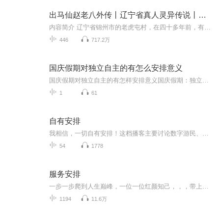
出马仙赵老八外传丨辽宁省真人灵异传说丨同名短剧即将上线丨柱子演播
内容简介 辽宁省锦州市的老虎屯村，在四十多年前，有个奇人，说他正常吧，他经常疯疯癫癫的说些胡话、做些让人捉摸不透的怪事行为；说他不正常吧，他还懂规矩，讲礼貌，生活中大部分时间和普通正常人没什么两样！熟悉他的人都知道，他有三大特点：1、嫉恶...
446
717.2万
国庆假期对独立自主的有怎么安排意义
国庆假期对独立自主的有怎样安排意义国庆假期：独立自主生活的“试金石”与“充电场”一自主规划：构建独立自主生活的“蓝图能力”二生活实践：夯实独立自主生活的“技能底座”三自我探索：深化独立自主生活的“精神内核”四假期意义：从“短期体验”到“...
1
61
自有安排
我相信，一切自有安排！这档播客主要讨论数字游民、互联网创业、一人公司、个人品牌、环球旅行、时间地点自由、心灵成长。这里可以传递一个小小的信息差，或许能够成为你的spark，在那一瞬间点亮你，让你有勇气去追寻自己想要的生活和状态。这里也可以是你...
54
1778
服务安排
一步一步爬到人生巅峰，一位一位红颜知己，，，带上卫生纸，系好安全带，我们准备开车了
1194
11.6万