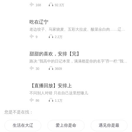
168
92.3万
吃在辽宁
老边饺子、马家烧麦、五彩大拉皮、酸菜氽白肉……辽宁传统特色风味、美食，舌尖上的地点家乡味儿。吃在辽宁，诱惑你的味蕾！
9
2.2万
甜甜的喜欢，安排【完】
路决:“我高中的日记本里，满满都是你的名字”乔一柠:“我爱你”“少年是夏日燎原，心动是春日里的无眠”“春风没有吹动她的心，是他吹动了”
30
3609
【直播回放】安排上
不问别人对错 只在自己这里想辙儿
86
1.1万
您是不是在找：
生活在大辽时代
爱上你是命运最好的安排
遇见你是最好的安