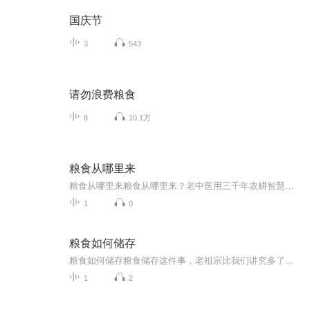
国庆节
3
543
请勿浪费粮食
8
10.1万
粮食从哪里来
粮食从哪里来粮食从哪里来？老中医用三千年农耕智慧告诉你 你点外卖时有没有见过"半小时必达"的弹窗？现代人手指划两下就有热饭上门，可老祖宗说的"谁知盘中餐，粒粒皆辛苦"早被抛到脑后。今天咱们不聊外卖骑手闯红灯有多拼，就说说粮食真正的来路——...
1
0
粮食如何储存
粮食如何储存粮食储存这件事，老祖宗比我们讲究多了。现在人动不动就买真空包装、防潮箱，却不知道咱们厨房里的米面豆子，早被古人用中医智慧安排得明明白白。今天就掏出几个压箱底的绝活，保证你家粮食放半年还能煮出柴火饭的香气。第一招叫"寒冰掌"，专...
1
2