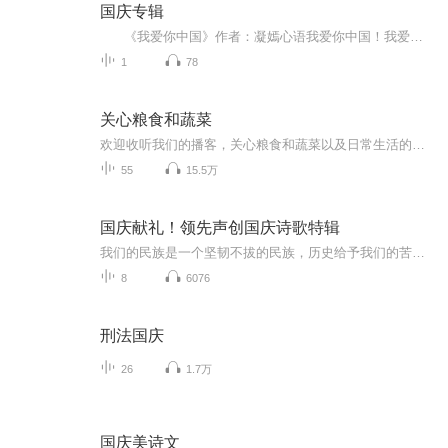
国庆专辑
《我爱你中国》作者：凝嫣心语我爱你中国！我爱你春天蓬勃的秧苗；我爱你秋日金黄的硕果。我爱你中国！我爱你青松气质，我爱你红梅品格！我爱你家乡的甜蔗好像乳汁滋润着我的心窝。我爱你中国，我要把最美的歌儿献给你，我的母亲我的祖国。我爱你中国，我爱...
1
78
关心粮食和蔬菜
欢迎收听我们的播客，关心粮食和蔬菜以及日常生活的矫情与想象。双周更，星期三更新。
55
15.5万
国庆献礼！领先声创国庆诗歌特辑
我们的民族是一个坚韧不拔的民族，历史给予我们的苦难都变成了闪着金光的勋章！我们的国家是一个龙腾虎跃的国家，那条巨龙正以不可阻挡之势崛起于神奇的东方！------------------------------------------------值此祖国70周年华诞之际，领先声创以诗歌向祖国献礼！用我们的声音、用我们的热血、用我们的灵魂诵读经典爱国篇章，歌颂我们的祖国！永远繁荣富强！
8
6076
刑法国庆
26
1.7万
国庆美诗文