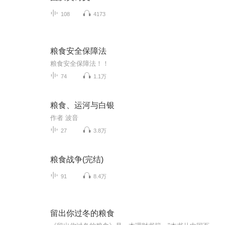
108
4173
粮食安全保障法
粮食安全保障法！！
74
1.1万
粮食、运河与白银
作者 波音
27
3.8万
粮食战争(完结)
91
8.4万
留出你过冬的粮食