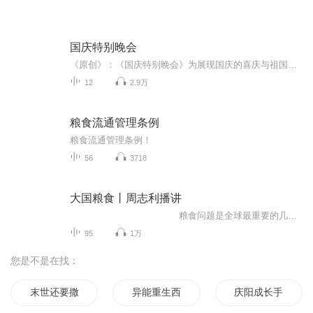
国庆特别晚会
《原创》：《国庆特别晚会》为展现国庆的喜庆与祖国的深情我将以具体的场景切入从清晨升旗的庄严到街头巷尾的欢庆到历史与当下的交融，用优美的笔触传递对祖国的热爱与自豪！用诗歌和情感美文形式，歌颂祖国的繁荣富强，祝人民幸福安康！
12
2.9万
粮食流通管理条例
粮食流通管理条例！
56
3718
大国粮食丨周志利播讲
粮食问题是全球最重要的几大问题之一 国民之本，天地粮心，治国安邦 ...
95
1万
您是不是在找：
末世还要撒狗粮
异能重生西门庆
庆阳成长手札