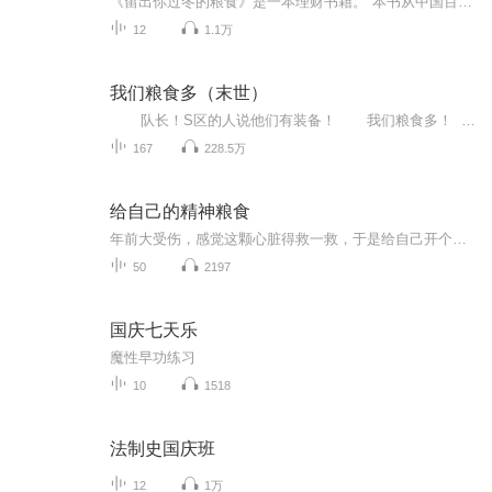
《留出你过冬的粮食》是一本理财书籍。"本书从中国百姓十大典型案例入手，深入分析人们面对婚变，失业，退休、患病、购房、教育费等问题时，在理财观念与方法上的成败失，教您应对人生十大风险与挑战。 我们干理财规划这个行业，每周都在见新的客户。在这...
12
1.1万
我们粮食多（末世）
队长！S区的人说他们有装备！ 我们粮食多！ 队长！B区的人说他们异能者多！ 我们粮食多！ 队长！A区的人说他们防御系统好！ 我们粮食多！
167
228.5万
给自己的精神粮食
年前大受伤，感觉这颗心脏得救一救，于是给自己开个口子，用声音直达心脏，去给他做急救
50
2197
国庆七天乐
魔性早功练习
10
1518
法制史国庆班
12
1万