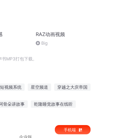
感
RAZ动画视频
Big
书MP3打包下载。
短视频系统
星空频道
穿越之大庆帝国
火影当中的两仪式
万能升级系统第一版
阿骨朵讲故事
乾隆睡觉故事在线听
爱同学听故事受限
听公主的故事图片简单
手机端
企业版