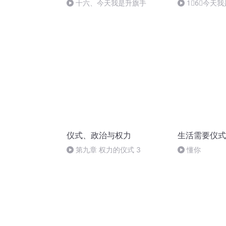
十六、今天我是升旗手
1⃣️6⃣️今
仪式、政治与权力
生活需要仪式
第九章 权力的仪式 3
懂你