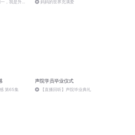
期一，我是升旗
妈妈的世界充满爱
感
声院学员毕业仪式
感 第65集
【直播回听】声院毕业典礼