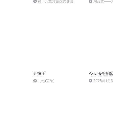
第十八章升旗仪式讲话
周芸萱——
升旗手
今天我是升旗
九七(完结)
2026年1月
天