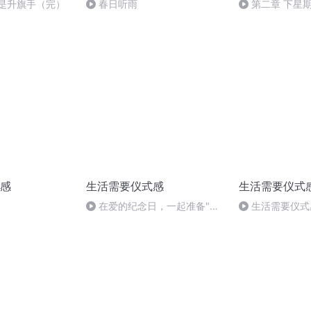
天我是升旗手（完）
春日听雨
第二章 下星
手
感
生活需要仪式感
生活需要仪式
在爱的纪念日，一起准备"烛
生活需要仪式
光晚餐"