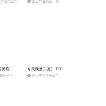
阅兵仪式观后感
第三章 金钥匙（四）
朗读者：卞雨祺
爸博客
今天我是升旗手-TSB
要读经？
16今天我是升旗手