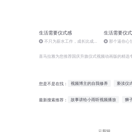
生活需要仪式感
生活需要仪式
不只为薪水工作，成长比成功
那个逼你心
更重要
不是你要嫁的
喜马拉雅为您推荐国庆升旗仪式视频动画版的精选
视频博主的自我修养
亵渎仪
您是不是在找：
美漫里的视频博主
我的视频
故事讲给小雨听视频播放
狮
最新搜索推荐：
发个视频到异界
第八个仪式
聚一起听故事在线听
听农夫
鼓励宝贝听故事的话简短
李
云剪辑