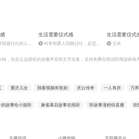
感
生活需要仪式感
生活需要仪式
甘情愿付出的人才
时常和爱人回顾过往，反思共
玉米
人（完）
同走过的道路
专辑，包含正品授权的连播声音和文字全集，支持免费在线试听阅读和有声
式
重庆儿女
我看视频有奖励
庆云传奇
一人有庆
万界
能提取能力
救世主式的升学路
影视升级系统
我在异界刷视频
子的故事给小孩听
麻雀幕后故事在线听
听故事涨粉快直播
听
大庆皇太子
我穿越到了女频
和精灵的故事
听爷爷讲当年的故事
听故事赚钱最好的软件
小
翊君成名故事在线听
大为健康辽宁听故事给钱
主播培训
小雅智能
车联网平台