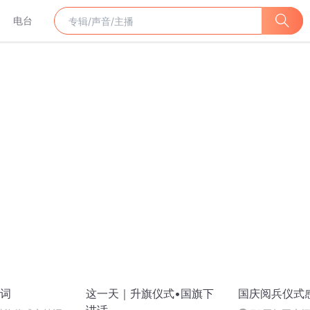
电台
词
这一天｜升旗仪式•国旗下
国庆阅兵仪式