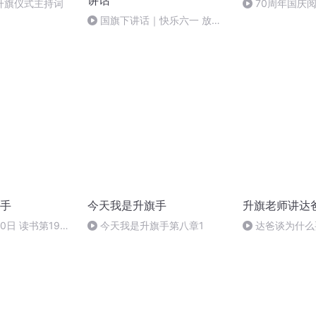
讲话
升旗仪式主持词
70周年国庆
作者：卞雨祺 
国旗下讲话｜快乐六一 放飞
梦想（王吉群）
手
今天我是升旗手
升旗老师讲达
30日 读书第1977
今天我是升旗手第八章1
达爸谈为什么