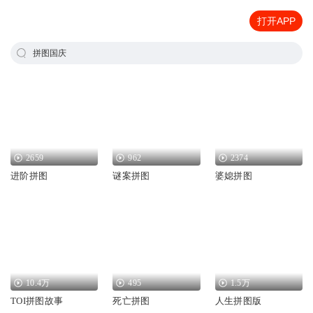
打开APP
拼图国庆
2659
962
2374
进阶拼图
谜案拼图
婆媳拼图
10.4万
495
1.5万
TOI拼图故事
死亡拼图
人生拼图版