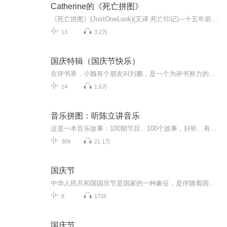
Catherine的《死亡拼图》
《死亡拼图》(JustOneLook)(又译:死亡印记)---十五年前，在一场摇滚乐队的演唱会上发生了踩踏事件，其中有十八人被踩死，这一悲惨事故之后被称为"波士顿案"。然而，在演唱会推迟了数小时仍未开始时，在踩踏事故发生前人们听到了数声枪响......一切都只是意...
13
3.2万
国庆特辑（国庆节快乐）
在评书界，小魏有个朋友叫刘鹏，是一个为评书努力的小伙子。在2021年国庆期间，他想弄个特辑，便烦劳我给他录个爱国题材的评书小段儿。这种事情，不是特殊情况，小魏一般不会拒绝，也就给其录了一个《鲁迅踢鬼》，等他传完，我再传到我的专辑里。另外，小...
14
1.6万
音乐拼图：听陈立讲音乐
这是一本音乐故事：100期节目、100个故事，好听、有趣，使听众感到与古典音乐零距离。这是一副音乐图画：100张音乐图画，让听众心灵穿越时空，经历不同的音乐时代，体验不同的音乐风情。这是一本音乐词典：100期节目，涵盖了丰富的音乐知识，让听众不知不...
309
21.1万
国庆节
中华人民共和国国庆节是国家的一种象征，是伴随着国家的出现而出现的。让我们用诗歌朗诵歌颂祖国的繁荣富强，国泰民安。
8
1726
国庆节