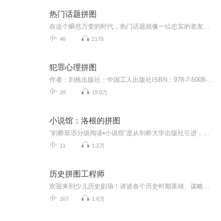
热门话题拼图
在这个瞬息万变的时代，热门话题就像一位忠实的老友，陪伴我们度过每一个或平淡或精彩的瞬间。这张专辑，将热点、娱乐、生活与个人成长巧妙融合，为你带来一场无与伦比的听觉盛宴。
46
2176
犯罪心理拼图
作者：刘栋出版社：中国工人出版社ISBN：978-7-5008-6615-2【悦库推荐】神秘的“心里拼图”追查罪恶背后的真凶！【作品简介】警察陈冬在追捕连环杀手时脑部受创，搭档在他面前被杀。身心皆受到沉重打击的陈冬感知能力大大下降，无法正常生活。这一次，连环...
28
19.8万
小说馆：洛根的拼图
“剑桥双语分级阅读•小说馆”是从剑桥大学出版社引进，由英语语言教学专家及小说作家合力专为非英语国家的英语学习者而创作的分级系列读物，适合小学高年级到大学的学生及相当水平的英语学习者阅读。本书为第3级的读本，本级别核心词汇量为1300词，适合初三、高一学生及同等水平的读者阅读。爱丁堡美丽的荷里路德公园内发生一起命案，被害的是一位年轻女子。同一天，一位谋杀犯越狱。是越狱犯杀害的年轻女子，还是另有其人？案件的一个个线索就像是一块块拼图，女督察洛根能否拼出完整的图画？ <...
11
1.2万
历史拼图工程师
欢迎来到少儿历史剧场！讲述各个历史时期英雄、谋略与典故。
267
1.6万