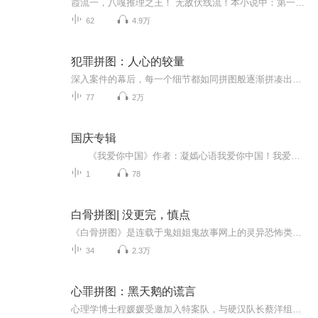
霞流一，八嘎推理之王！ 无敌伏线流！本小说中：第一人称叙述者和户隼表面是个与警方合作的专栏作家，其实真实身份是个杀手。他与邢警白奥宝结、料亭老板娘智惠姬三人组成了一个替天行道、专杀恶人的杀手组合。某天，和户隼准备对某人执行天诛时，发现其竟...
62
4.9万
犯罪拼图：人心的较量
深入案件的幕后，每一个细节都如同拼图般逐渐拼凑出犯罪的全貌。这些案件不仅仅是法律的较量，更是人心的较量。犯罪心理，一个既神秘又引人入胜的领域，它探究的是人性的阴暗面，以及个体是如何走向犯罪的深渊。犯罪者的动机、情感、欲望和扭曲的价值观，...
77
2万
国庆专辑
《我爱你中国》作者：凝嫣心语我爱你中国！我爱你春天蓬勃的秧苗；我爱你秋日金黄的硕果。我爱你中国！我爱你青松气质，我爱你红梅品格！我爱你家乡的甜蔗好像乳汁滋润着我的心窝。我爱你中国，我要把最美的歌儿献给你，我的母亲我的祖国。我爱你中国，我爱...
1
78
白骨拼图| 没更完，慎点
《白骨拼图》是连载于鬼姐姐鬼故事网上的灵异恐怖类小说。作者：腹黑润二第一卷：美玲篇-----美玲看着镜子里面的自己，已经没有叫的力气了,白色的溶液倾泻而下，她的毛发和脸颊被溶解的干干净净，猩红色的浓水从她头骨上面滴下来，同时一滴滴的红色浓水从她的躯干，双腿上滴下。她的双脚已经露出了白骨，很快她的眼睛也从她的脸上淌下，不一会儿，她的骨盆和躯干部分的器官和肉也都溶解得干干净净，最后她那修长双腿也被溶解掉，只剩下两根森然的白骨……北京女孩晶晶因失恋去花州散心，因为下雨耽误了返程高铁...
34
2.3万
心罪拼图：黑天鹅的谎言
心理学博士程媛媛受邀加入特案队，与硬汉队长蔡洋组成 “双强搭档”，从舞台黑天鹅命案切入，揭开校园霸凌、模仿画杀人、交换杀人等一系列离奇案件。两人一个洞察人心、剖析人性阴暗，一个雷厉风行、勘破现场蛛丝马迹，在步步惊心的探案过程中，不仅要与狡...