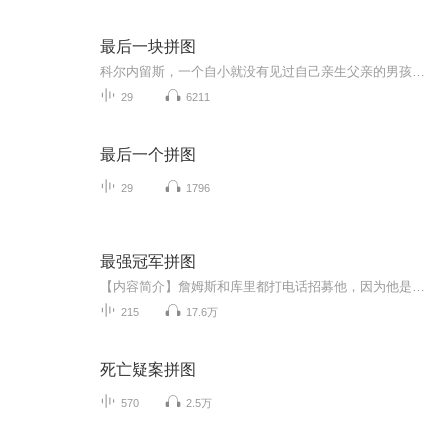
最后一块拼图
科尔内留斯，一个自小就没有见过自己亲生父亲的男孩，过着孤寂而又无聊的生活。一次偶然的邂逅使他结识了亨丽埃特，她像是一位中了魔法的公主，把科尔内留斯带出了他生活的小圈子。由于他在钢琴方面的天分，使他有机会接触到形形色色的人物，戴夫、约亨、...
29
6211
最后一个拼图
29
1796
最强冠军拼图
【内容简介】詹姆斯和库里都打电话招募他，因为他是追求总冠军不可缺少的关键人物。【作者/主播简介】作者：笔下生滑，网络小说作家。主播：朱子百家工作室【购买须知】1、本作品为付费有声书，前43集为免费试听，购买成功后，即可收听，可下载重复收听。2...
215
17.6万
死亡疑案拼图
570
2.5万