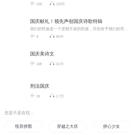
229
120万
国庆献礼！领先声创国庆诗歌特辑
我们的民族是一个坚韧不拔的民族，历史给予我们的苦难都变成了闪着金光的勋章！我们的国家是一个龙腾虎跃的国家，那条巨龙正以不可阻挡之势崛起于神奇的东方！------------------------------------------------值此祖国70周年华诞之际，领先声创以诗歌向祖国献礼！用我们的声音、用我们的热血、用我们的灵魂诵读经典爱国篇章，歌颂我们的祖国！永远繁荣富强！
8
6076
国庆美诗文
108
4173
刑法国庆
26
1.7万
您是不是在找：
怪异拼图
穿越之大庆帝国
拼心少女