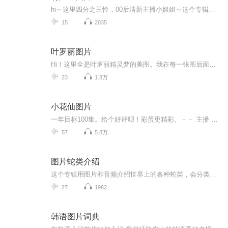
hi～这里四分之三怜，00后清新主播小姐姐～这个专辑是由四分之三怜与微笑小熊工作室合作出版，由于都是千怜的工作室，所以质量保障十分，如果您恶意差评，说明您眼睛要么是x了，要么就是您道德有问题～好啦，也当作是千怜500粉丝的福利专辑叭别对我说我喜欢你你廉价的喜欢抵不上夏天的一根雪糕
15
2035
叶罗丽图片
Hi！这里全是叶罗丽精灵梦的美图。我在每一张图后面都给大家留了点时间让大家把喜欢的图保存下来。如果你觉得这个图不太清晰，你可以私信找我要原图哦！
23
1.8万
小花仙图片
一年目标100集。给个好评呗！彩蛋更精彩。－－ 主播 贝瑞吖也叫逆光小爱
57
5.8万
图片蛇类介绍
这个专辑用图片和音频介绍世界上的各种蛇类，会分类别介绍，如有错误欢迎指正。
27
1962
韩语图片词典