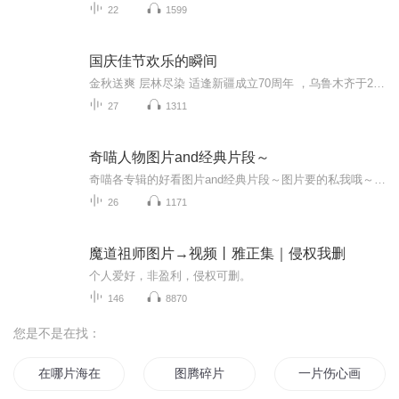
22
1599
国庆佳节欢乐的瞬间
金秋送爽 层林尽染 适逢新疆成立70周年 ，乌鲁木齐于2025年9月23日迎来党中央和习大大带领的慰问团。新疆各族群众欢欣鼓舞，热烈欢迎。
27
1311
奇喵人物图片and经典片段～
奇喵各专辑的好看图片and经典片段～图片要的私我哦～我发泥～（要关注+专辑好评噢）
26
1171
魔道祖师图片→视频丨雅正集｜侵权我删
个人爱好，非盈利，侵权可删。
146
8870
您是不是在找：
在哪片海在那片海
图腾碎片
一片伤心画不成