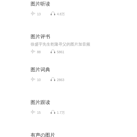
图片听读
13
4.8万
图片评书
徐盛宇先生乾隆寻父的图片加音频
88
5861
图片词典
10
2863
图片跟读
15
1.7万
有声の图片