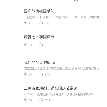
乐）
国庆节为祖国献礼
【蔡蔡演艺】课程﹣-﹣主持表演，口才，声乐，中国舞，民族舞。独特的小舞台，专业的录音棚，每一位同学都能成为优秀的小明星。独特的教学模式，轻松上课，快乐学习！知名主持人，舞蹈家，高级教师任职授课！江南总校：河沟街42号三楼 18545856430江北分校...
215
1.7万
庆祝七一和国庆节
24
1818
我们的节日-国庆节
南京出版传媒集团·南京出版社出版的图书《我们的节日》通过对中国节日文化和节日意义进行深度的挖掘，面向青少年群体构建独具特色的栏目内容，以此丰富春节、元宵节、清明节、端午节、七夕节、中秋节、重阳节等传统节日；六一节、教师节、国庆节等新兴节日的文化内涵和表现形式。促进青少年形成新的节日习俗，提升节日仪式感、认同感。音频作品由金陵朗读者联盟志愿者朗诵，南京音像出版社、金陵图书馆联合制作。
35
8076
二建市政冲刺，适合国庆节逆袭
2020年二级建造师市政专业1、从基础到密训冲刺V2、从精华课程到超压密押V3、0基础同步更新v4、持续更新到2020年考试V5、只要你跟着学让你一次稳拿证V6、渠道超压压题，超压三页纸等独家绝密压题!
36
2619