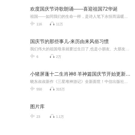
欢度国庆节诗歌朗诵——喜迎祖国72华诞
祖国——如同我们的生命一样，是诗人笔下永恒而温暖的主题。在祖国72周年华诞来临之际，特创建这个诗歌朗诵专辑，诵读经典爱国篇章，和大家一起歌颂祖国，向国庆的献礼！祝愿伟大的祖国繁荣富强，祝愿大家国庆节快乐，度过平安快乐的黄金周假期！
116
11万
国庆节的那些事儿-来历由来风俗习惯
我们伟大的祖国母亲就要过生日了,也是小朋友、大朋友们最喜欢的“国庆小长假”或说“黄金周”还有说”国庆7天乐”的，说法真是不一而足。那么“国庆节”是怎么来的？自古以来国庆节怎么庆贺？新中国国庆节的来历，以及新中国国庆节的庆贺方式又有哪些呢？ ...
6
2万
小猪屏蓬十二生肖神8 羊神篇国庆节开始更新啦！
晓东叔叔新作《三星堆神游记》全新面世！中信出版社出版！京东当当淘宝均有售！点蓝色字收听——《小猪屏蓬爆笑日记2024》《小猪屏蓬爆笑日记2》《小猪屏蓬爆笑日记1》让你笑得喘不上气！《我进故宫当富翁——小猪屏蓬故宫财商笔记》教你成为大富翁！《小...
550
315万
图片库
23
1.1万