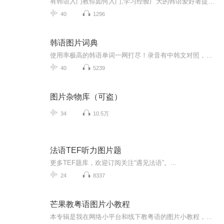
有韩语入门教你如何入门,学习经验广大的韩语爱好者提供自己学习的心得体会;韩语词汇包含各类词汇满足你各个方面的需求;韩语阅读:韩国古今各种书籍、童话、谚语等的阅读;韩语...
40
1296
韩语图片词典
使用率极高的韩语单词一网打尽！录音有中韩文对照，方便同学们在路上收听磨耳朵！更多韩语学习的内容，欢迎关注订阅“韩语助手FM” ：）
40
5239
图片杂物库（可盗）
34
10.5万
法语TEF听力图片题
更多TEF题库，欢迎订阅关注“遇见法语”。...
24
8337
芒果教粤语图片小教程
本专辑是我在网络小平台和线下教粤语的图片小教程，做成图片是方便传播保存下来哦！这些教程涉及生活各方面，而且是基础加地道口语都有，非常实用，建议保存！