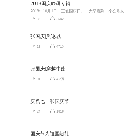
2018国庆吟诵专辑
2018年10月1日，正值国庆日。一大早看到一个公号文章，正是文天祥的《己卯十月一日至燕越五日罹狴犴有感而赋》。当然，彼十一非当今的十一。不过数字的巧合还是让人感触，今天拿来读一读，体味一番历史英杰的民族情怀，恰也当时。 根据诗题来看，这组诗是写于十月一日至十月五日之间，是文天祥被俘之后所作，这些诗作不仅有凛凛正气，更也能看的到他百端交集的复杂情感。另一首于右任先生的《望大陆》，微信公号有称《望乡》，一句“山之上国之殇”荡气回肠，一并兴起拿来读了一读。仓促间多有瑕疵...
38
2592
张国庆|舆论战
22
4713
张国庆|穿越牛熊
91
4.2万
庆祝七一和国庆节
24
1818
国庆节为祖国献礼