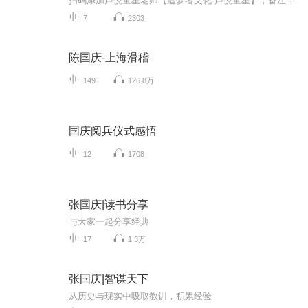
扫码添加声悦童星老师【造梦者文化-声悦童星】，备注“诵读打卡”报名，已添加好友的，直接发送“诵读打卡”报名，报名成功后进入社群。
7
2303
陈国庆-上海滑稽
149
126.8万
国庆阅兵仪式感悟
12
1708
张国庆|读书分享
与大家一起分享经典
17
1.3万
张国庆|智谋天下
从历史与现实中吸取教训，积累经验