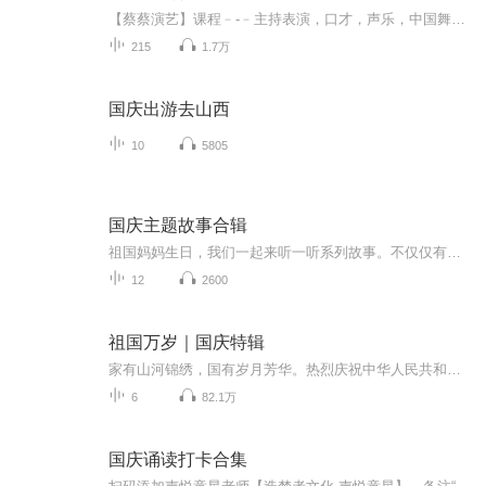
【蔡蔡演艺】课程﹣-﹣主持表演，口才，声乐，中国舞，民族舞。独特的小舞台，专业的录音棚，每一位同学都能成为优秀的小明星。独特的教学模式，轻松上课，快乐学习！知名主持人，舞蹈家，高级教师任职授课！江南总校：河沟街42号三楼 18545856430江北分校...
215
1.7万
国庆出游去山西
10
5805
国庆主题故事合辑
祖国妈妈生日，我们一起来听一听系列故事。不仅仅有《我的祖国》，还有红军故事，也有关于战争的故事，让大家体会到和平年代的不易。
12
2600
祖国万岁｜国庆特辑
家有山河锦绣，国有岁月芳华。热烈庆祝中华人民共和国成立73周年！
6
82.1万
国庆诵读打卡合集