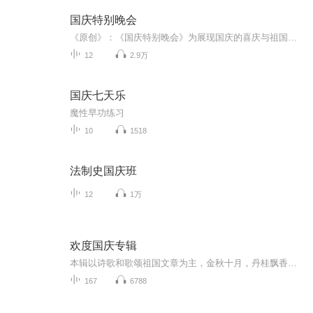
国庆特别晚会
《原创》：《国庆特别晚会》为展现国庆的喜庆与祖国的深情我将以具体的场景切入从清晨升旗的庄严到街头巷尾的欢庆到历史与当下的交融，用优美的笔触传递对祖国的热爱与自豪！用诗歌和情感美文形式，歌颂祖国的繁荣富强，祝人民幸福安康！
12
2.9万
国庆七天乐
魔性早功练习
10
1518
法制史国庆班
12
1万
欢度国庆专辑
本辑以诗歌和歌颂祖国文章为主，金秋十月，丹桂飘香，在这个充满丰收喜悦的季节里，我们满怀激动和自豪，迎来了中华人民共和国76周年华诞。这不仅是一个庄重的纪念日，更是全体中华儿女共同欢庆的盛大的节日，承载着深厚的民族情感和历史意义.
167
6788