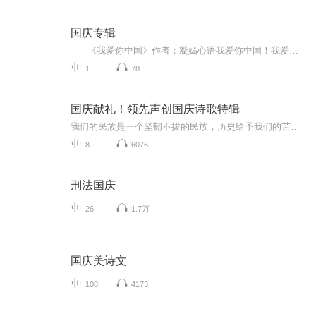
国庆专辑
《我爱你中国》作者：凝嫣心语我爱你中国！我爱你春天蓬勃的秧苗；我爱你秋日金黄的硕果。我爱你中国！我爱你青松气质，我爱你红梅品格！我爱你家乡的甜蔗好像乳汁滋润着我的心窝。我爱你中国，我要把最美的歌儿献给你，我的母亲我的祖国。我爱你中国，我爱...
1
78
国庆献礼！领先声创国庆诗歌特辑
我们的民族是一个坚韧不拔的民族，历史给予我们的苦难都变成了闪着金光的勋章！我们的国家是一个龙腾虎跃的国家，那条巨龙正以不可阻挡之势崛起于神奇的东方！------------------------------------------------值此祖国70周年华诞之际，领先声创以诗歌向祖国献礼！用我们的声音、用我们的热血、用我们的灵魂诵读经典爱国篇章，歌颂我们的祖国！永远繁荣富强！
8
6076
刑法国庆
26
1.7万
国庆美诗文
108
4173