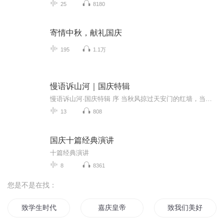
25
8180
寄情中秋，献礼国庆
195
1.1万
慢语诉山河｜国庆特辑
慢语诉山河·国庆特辑 序 当秋风掠过天安门的红墙，当桂香漫过万里长江的碧波，我总愿慢下脚步，以声为笔，轻轻描摹这山河的模样。 不必追赶喧嚣的潮，也无需堆砌华丽的词——这一辑里，每一段朗诵都是心底的低语：是对着塞北草原的星子说“国泰”，是向着...
13
808
国庆十篇经典演讲
十篇经典演讲
8
8361
您是不是在找：
致学生时代
嘉庆皇帝
致我们美好的小青