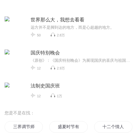
世界那么大，我想去看看
远方并不是脚到达的地方，而是心超越的地方。
50
2.8万
国庆特别晚会
《原创》：《国庆特别晚会》为展现国庆的喜庆与祖国的深情我将以具体的场景切入从清晨升旗的庄严到街头巷尾的欢庆到历史与当下的交融，用优美的笔触传递对祖国的热爱与自豪！用诗歌和情感美文形式，歌颂祖国的繁荣富强，祝人民幸福安康！
12
2.9万
法制史国庆班
12
1万
您是不是在找：
三界调节师
盛夏时节有你真好
十二个情人节