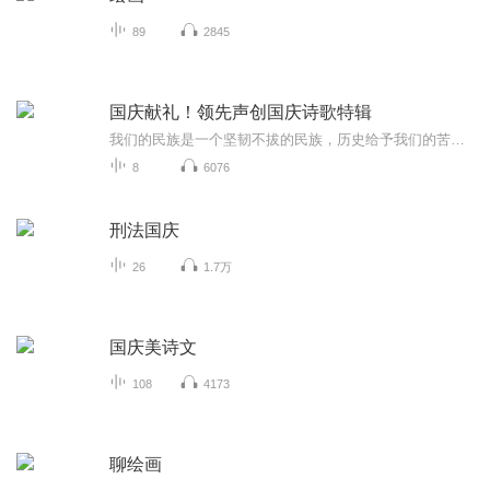
89
2845
国庆献礼！领先声创国庆诗歌特辑
我们的民族是一个坚韧不拔的民族，历史给予我们的苦难都变成了闪着金光的勋章！我们的国家是一个龙腾虎跃的国家，那条巨龙正以不可阻挡之势崛起于神奇的东方！------------------------------------------------值此祖国70周年华诞之际，领先声创以诗歌向祖国献礼！用我们的声音、用我们的热血、用我们的灵魂诵读经典爱国篇章，歌颂我们的祖国！永远繁荣富强！
8
6076
刑法国庆
26
1.7万
国庆美诗文
108
4173
聊绘画