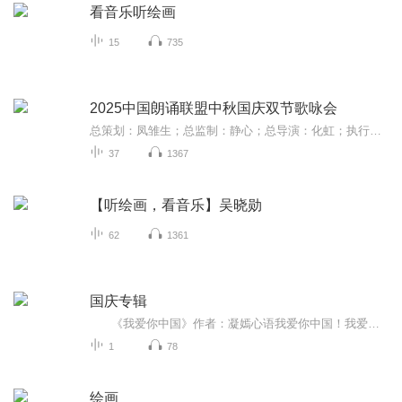
看音乐听绘画
15
735
2025中国朗诵联盟中秋国庆双节歌咏会
总策划：凤雏生；总监制：静心；总导演：化虹；执行总监：莺子；执行导演：橙夏；主持人：静心、化虹、橙夏
37
1367
【听绘画，看音乐】吴晓勋
62
1361
国庆专辑
《我爱你中国》作者：凝嫣心语我爱你中国！我爱你春天蓬勃的秧苗；我爱你秋日金黄的硕果。我爱你中国！我爱你青松气质，我爱你红梅品格！我爱你家乡的甜蔗好像乳汁滋润着我的心窝。我爱你中国，我要把最美的歌儿献给你，我的母亲我的祖国。我爱你中国，我爱...
1
78
绘画