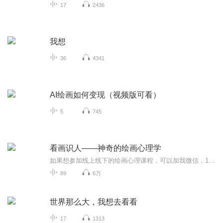
17
2436
我想
36
4341
AI绘画如何变现（视频版可看）
5
745
看画识人——神奇的绘画心理学
如果想参加线上线下的绘画心理课程，可以加我微信，12651651，（注明：喜马）
89
6万
世界那么大，我想去看看
17
1313