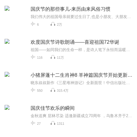
国庆节的那些事儿-来历由来风俗习惯
我们伟大的祖国母亲就要过生日了,也是小朋友、大朋友们最喜欢的“国庆小长假”或说“黄金周”还有说”国庆7天乐”的，说法真是不一而足。那么“国庆节”是怎么来的？自古以来国庆节怎么庆贺？新中国国庆节的来历，以及新中国国庆节的庆贺方式又有哪些呢？ ...
6
2万
欢度国庆节诗歌朗诵——喜迎祖国72华诞
祖国——如同我们的生命一样，是诗人笔下永恒而温暖的主题。在祖国72周年华诞来临之际，特创建这个诗歌朗诵专辑，诵读经典爱国篇章，和大家一起歌颂祖国，向国庆的献礼！祝愿伟大的祖国繁荣富强，祝愿大家国庆节快乐，度过平安快乐的黄金周假期！
116
11万
小猪屏蓬十二生肖神8 羊神篇国庆节开始更新啦！
晓东叔叔新作《三星堆神游记》全新面世！中信出版社出版！京东当当淘宝均有售！点蓝色字收听——《小猪屏蓬爆笑日记2024》《小猪屏蓬爆笑日记2》《小猪屏蓬爆笑日记1》让你笑得喘不上气！《我进故宫当富翁——小猪屏蓬故宫财商笔记》教你成为大富翁！《小...
550
315.4万
国庆佳节欢乐的瞬间
金秋送爽 层林尽染 适逢新疆成立70周年 ，乌鲁木齐于2025年9月23日迎来党中央和习大大带领的慰问团。新疆各族群众欢欣鼓舞，热烈欢迎。
27
1311