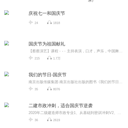
乐）
庆祝七一和国庆节
24
1818
国庆节为祖国献礼
【蔡蔡演艺】课程﹣-﹣主持表演，口才，声乐，中国舞，民族舞。独特的小舞台，专业的录音棚，每一位同学都能成为优秀的小明星。独特的教学模式，轻松上课，快乐学习！知名主持人，舞蹈家，高级教师任职授课！江南总校：河沟街42号三楼 18545856430江北分校...
215
1.7万
我们的节日-国庆节
南京出版传媒集团·南京出版社出版的图书《我们的节日》通过对中国节日文化和节日意义进行深度的挖掘，面向青少年群体构建独具特色的栏目内容，以此丰富春节、元宵节、清明节、端午节、七夕节、中秋节、重阳节等传统节日；六一节、教师节、国庆节等新兴节日的文化内涵和表现形式。促进青少年形成新的节日习俗，提升节日仪式感、认同感。音频作品由金陵朗读者联盟志愿者朗诵，南京音像出版社、金陵图书馆联合制作。
35
8076
二建市政冲刺，适合国庆节逆袭
2020年二级建造师市政专业1、从基础到密训冲刺V2、从精华课程到超压密押V3、0基础同步更新v4、持续更新到2020年考试V5、只要你跟着学让你一次稳拿证V6、渠道超压压题，超压三页纸等独家绝密压题!
36
2619