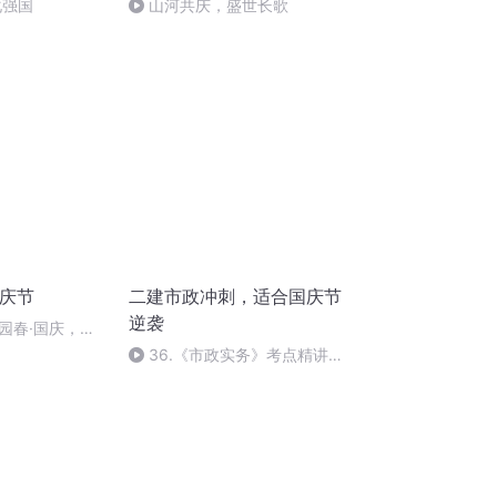
化强国
山河共庆，盛世长歌
国庆节
二建市政冲刺，适合国庆节
逆袭
园春·国庆，朗
36.《市政实务》考点精讲第
36节课_2020926212025