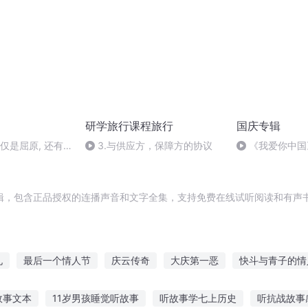
研学旅行课程旅行
国庆专辑
仅仅是屈原, 还有
3.与供应方，保障方的协议
《我爱你中国
发现
辑，包含正品授权的连播声音和文字全集，支持免费在线试听阅读和有声书
札
最后一个情人节
庆云传奇
大庆第一恶
快斗与青子的情
千年情节之三生三世
重庆儿女
异能重生西门庆
普天同庆
故事文本
11岁男孩睡觉听故事
听故事学七上历史
听抗战故事