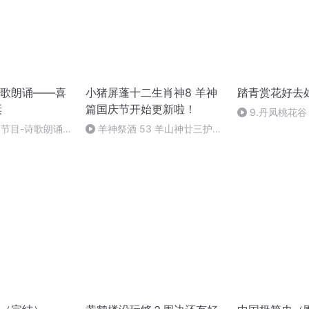
歌朗诵——喜
小猪屏蓬十二生肖神8 羊神
踏青赏花好去
诞
篇国庆节开始更新啦！
9.丹凤桃花
别节目-诗歌朗诵-
羊神祭酒 53 羊山神廿三护祭
坛 敬天地白泽做祭酒（4）