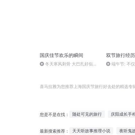
国庆佳节欢乐的瞬间
双节旅行经历
冬天寒风刺骨 大巴扎好似温
端午节: 不
暖的春天
更多故事等你
喜马拉雅为您推荐上海国庆节旅行好去处的精选专
随处可见的旅行
庆阳成长手
您是不是在找：
重生之西门庆
无限节操之旅
天天听故事推理小说
夜听鬼
最新搜索推荐：