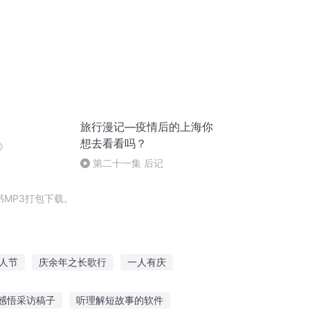
旅行漫记—疫情后的上海你
想去看看吗？
》
第二十一集 后记
MP3打包下载。
人节
庆余年之长歌行
一人有庆
大庆皇太子
重生西门庆
嘉庆皇帝
感悟采访稿子
听理解短故事的软件