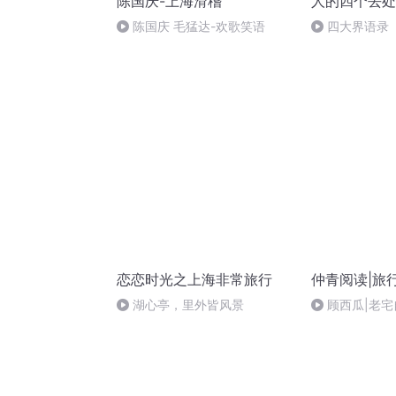
陈国庆-上海滑稽
人的四个去处
陈国庆 毛猛达-欢歌笑语
四大界语录（2
恋恋时光之上海非常旅行
仲青阅读|旅
湖心亭，里外皆风景
顾西瓜|老
亦有留香