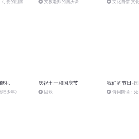
，可爱的祖国
支教老师的国庆课
文化自信 文
献礼
庆祝七一和国庆节
我们的节日-
跑吧少年》
囚歌
诗词朗诵：沁
读者：张继军