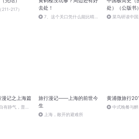
（完结）
黄鹤楼没玩够？周边还有好
中国极简史（
去处！
处）（公版书
11-217）
7、这个关口凭什么能比晴川
菜鸟研读中国史
阁还有名？
总结和发展
行漫记之上海篇
旅行漫记——上海的前世今
黄浦微旅行201
生
宅自有静气，普洱
中式晚餐与醉
上海，敞开的避难所