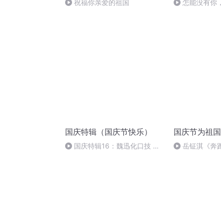
祝福你亲爱的祖国
怎能没有你
国庆特辑（国庆节快乐）
国庆节为祖国
国庆特辑16：魏迅化口技 二
岳钲淇《奔
胡 东方红+一般唱法和原生态