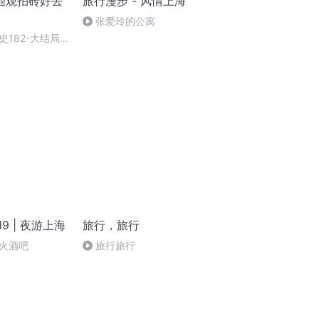
围观拍砖好去
旅行漫步 - 风情上海
）
张爱玲的公寓
182-大结局
9 | 夜游上海
旅行，旅行
火酒吧
旅行旅行