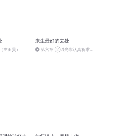
处
来生最好的去处
谷（左田昊）
第六章 ②2)光靠认真祈求，
不能投生净土吗？