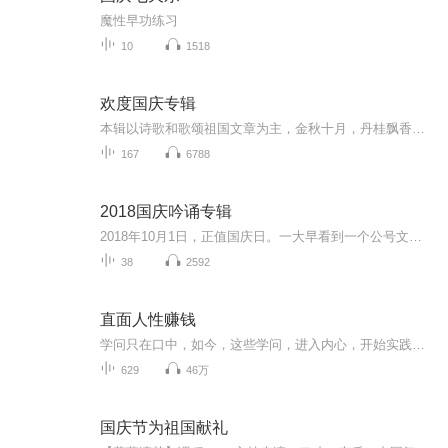
魔性早功练习
10
1518
欢度国庆专辑
本辑以诗歌和歌颂祖国文章为主，金秋十月，丹桂飘香，在这个充满丰收喜悦的季节里，我们满怀激动和自豪，迎来了中华人民共和国76周年华诞。这不仅是一个庄重的纪念日，更是全体中华儿女共同欢庆的盛大的节日，承载着深厚的民族情感和历史意义.
167
6788
2018国庆吟诵专辑
2018年10月1日，正值国庆日。一大早看到一个公号文章，正是文天祥的《己卯十月一日至燕越五日罹狴犴有感而赋》。当然，彼十一非当今的十一。不过数字的巧合还是让人感触，今天拿来读一读，体味一番历史英杰的民族情怀，恰也当时。 根据诗题来看，这组诗是写于十月一日至十月五日之间，是文天祥被俘之后所作，这些诗作不仅有凛凛正气，更也能看的到他百端交集的复杂情感。另一首于右任先生的《望大陆》，微信公号有称《望乡》，一句“山之上国之殇”荡气回肠，一并兴起拿来读了一读。仓促间多有瑕疵...
38
2592
直面人性赚钱
学问只在口中，如今，这些学问，进入内心，开始实践了。认知真分很多层，您识得，未必认得，认得未必讲得，讲得未必做得，做得未必懂得。所谓知行合一，只是一句笑话，知行合一，也分很多层面。大多数人，只会鹦鹉学舌，智慧，从来跟大多数人无关。他们只...
629
46万
国庆节为祖国献礼