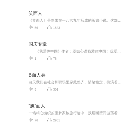
笑面人
《笑面人》是雨果在一八六九年写成的长篇小说。这部小说以十七世纪末和十八世纪初的英国社会为背景，讲述了主人公格温普兰是英国上议员的儿子，是财产和爵位的唯一继承人。为了达到不可告人的目的，在他父母死后国王命令将他出卖给儿童贩子。儿童贩子在这...
56
1843
国庆专辑
《我爱你中国》作者：凝嫣心语我爱你中国！我爱你春天蓬勃的秧苗；我爱你秋日金黄的硕果。我爱你中国！我爱你青松气质，我爱你红梅品格！我爱你家乡的甜蔗好像乳汁滋润着我的心窝。我爱你中国，我要把最美的歌儿献给你，我的母亲我的祖国。我爱你中国，我爱...
1
78
B面人类
白天我们在社会和职场里穿戴整齐、情绪稳定，扮演着各种得体的高级样本；但现在灯光熄灭、磁带翻面，我们终于可以回到后台，卸下妆容，聊聊那些荒谬的、好笑的、但无比真实的B面生活。
5
301
“魇”面人
一场精心编织的噩梦家族旅行途中，残垣断壁间游荡着诡异传说。酒店里偶遇的远房表亲，述说着她诡异的梦境。一场突如其来的葬礼上，蒙面人无声操控着一切。当小儿子在废弃高楼间离奇失踪又重现，我意识到传说并非虚言。神秘人以童心为饵，引诱我们踏入致命...
76
2931