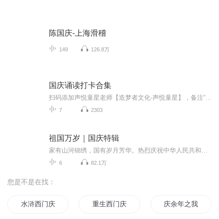
陈国庆-上海滑稽
149
126.8万
国庆诵读打卡合集
扫码添加声悦童星老师【造梦者文化-声悦童星】，备注“诵读打卡”报名，已添加好友的，直接发送“诵读打卡”报名，报名成功后进入社群。
7
2303
祖国万岁｜国庆特辑
家有山河锦绣，国有岁月芳华。热烈庆祝中华人民共和国成立73周年！
6
82.1万
您是不是在找：
水浒西门庆
重生西门庆
庆余年之我叫王启