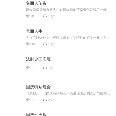
兔面人传奇
博物馆保管员鲁齐先生在博物馆地下室偶然发现了一幅可变化图案的古画，并从中提取了一瓶变形水。它可以让任何物品变化为不可思议的形象：棉花团变成柔软的红樱桃，小黑狗的脸化为金发美女…… 这一发现，让鲁齐先生欣喜若狂，一个把人变成怪物进行展览赚钱...
81
1.1万
鬼面人生
人皮可以做什么，可以做寿衣，艾特你的好友一起，系好安全带准备开车了，带您感受不一样的惊悚世界，，，，，，，
391
1.9万
法制史国庆班
12
1万
国庆特别晚会
《原创》：《国庆特别晚会》为展现国庆的喜庆与祖国的深情我将以具体的场景切入从清晨升旗的庄严到街头巷尾的欢庆到历史与当下的交融，用优美的笔触传递对祖国的热爱与自豪！用诗歌和情感美文形式，歌颂祖国的繁荣富强，祝人民幸福安康！
12
2.9万
国庆七天乐