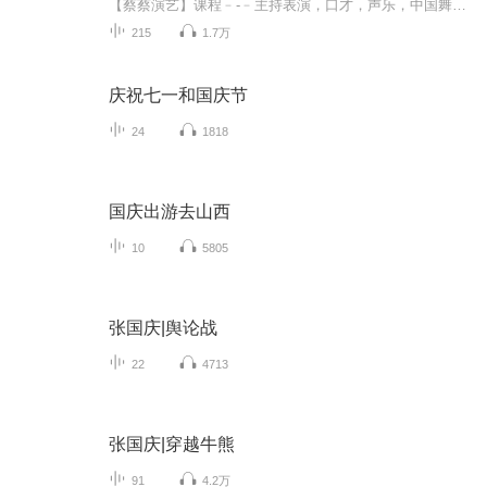
【蔡蔡演艺】课程﹣-﹣主持表演，口才，声乐，中国舞，民族舞。独特的小舞台，专业的录音棚，每一位同学都能成为优秀的小明星。独特的教学模式，轻松上课，快乐学习！知名主持人，舞蹈家，高级教师任职授课！江南总校：河沟街42号三楼 18545856430江北分校...
215
1.7万
庆祝七一和国庆节
24
1818
国庆出游去山西
10
5805
张国庆|舆论战
22
4713
张国庆|穿越牛熊
91
4.2万