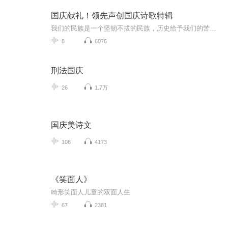
国庆献礼！领先声创国庆诗歌特辑
我们的民族是一个坚韧不拔的民族，历史给予我们的苦难都变成了闪着金光的勋章！我们的国家是一个龙腾虎跃的国家，那条巨龙正以不可阻挡之势崛起于神奇的东方！------------------------------------------------值此祖国70周年华诞之际，领先声创以诗歌向祖国献礼！用我们的声音、用我们的热血、用我们的灵魂诵读经典爱国篇章，歌颂我们的祖国！永远繁荣富强！
8
6076
刑法国庆
26
1.7万
国庆美诗文
108
4173
《笑面人》
畸形笑面人儿童的双面人生
67
2381