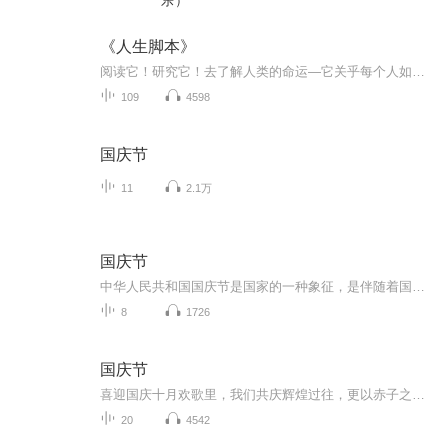
乐）
《人生脚本》
阅读它！研究它！去了解人类的命运—它关乎每个人如何才能拥有满足的人生，以及如何才能与他人和谐相处！
109
4598
国庆节
11
2.1万
国庆节
中华人民共和国国庆节是国家的一种象征，是伴随着国家的出现而出现的。让我们用诗歌朗诵歌颂祖国的繁荣富强，国泰民安。
8
1726
国庆节
喜迎国庆十月欢歌里，我们共庆辉煌过往，更以赤子之心，向未来书写滚烫的誓言——这盛世，值得我们以热爱相拥。
20
4542