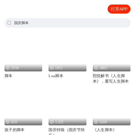
打开APP
国庆脚本
2934
2952
2865
脚本
Lua脚本
熙悦解书《人生脚
本》，重写人生脚本
820
1.6万
5206
孩子的脚本
国庆特辑（国庆节快
《人生脚本》