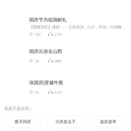
国庆节为祖国献礼
【蔡蔡演艺】课程﹣-﹣主持表演，口才，声乐，中国舞，民族舞。独特的小舞台，专业的录音棚，每一位同学都能成为优秀的小明星。独特的教学模式，轻松上课，快乐学习！知名主持人，舞蹈家，高级教师任职授课！江南总校：河沟街42号三楼 18545856430江北分校...
215
1.7万
国庆出游去山西
10
5805
张国庆|穿越牛熊
91
4.2万
您是不是在找：
普天同庆
大庆皇太子
嘉庆皇帝