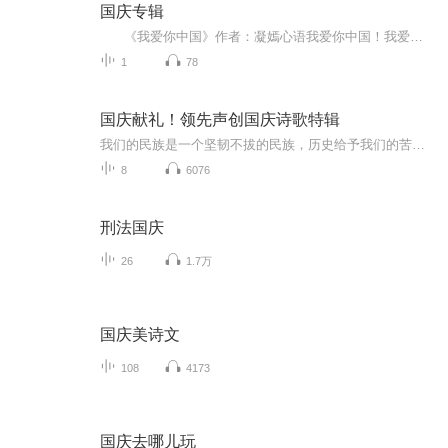
国庆专辑
《我爱你中国》作者：凝嫣心语我爱你中国！我爱你春天蓬勃的秧苗；我爱你秋日金黄的硕果。我爱你中国！我爱你青松气质，我爱你红梅品格！我爱你家乡的甜蔗好像乳汁滋润着我的心窝。我爱你中国，我要把最美的歌儿献给你，我的母亲我的祖国。我爱你中国，我爱...
1
78
国庆献礼！领先声创国庆诗歌特辑
我们的民族是一个坚韧不拔的民族，历史给予我们的苦难都变成了闪着金光的勋章！我们的国家是一个龙腾虎跃的国家，那条巨龙正以不可阻挡之势崛起于神奇的东方！------------------------------------------------值此祖国70周年华诞之际，领先声创以诗歌向祖国献礼！用我们的声音、用我们的热血、用我们的灵魂诵读经典爱国篇章，歌颂我们的祖国！永远繁荣富强！
8
6076
刑法国庆
26
1.7万
国庆美诗文
108
4173
国庆去哪儿玩