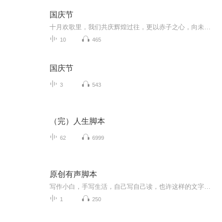
国庆节
十月欢歌里，我们共庆辉煌过往，更以赤子之心，向未来书写滚烫的誓言——这盛世，值得我们以热爱相拥。
10
465
国庆节
3
543
（完）人生脚本
62
6999
原创有声脚本
写作小白，手写生活，自己写自己读，也许这样的文字更有感觉，谢谢你的喜欢。
1
250