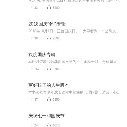
李杰 著/中国青年出版社我怀疑这本书没有校对，语句不通顺和错字太多，让人读着感觉很累。
33
8209
2018国庆吟诵专辑
2018年10月1日，正值国庆日。一大早看到一个公号文章，正是文天祥的《己卯十月一日至燕越五日罹狴犴有感而赋》。当然，彼十一非当今的十一。不过数字的巧合还是让人感触，今天拿来读一读，体味一番历史英杰的民族情怀，恰也当时。 根据诗题来看，这组诗是写于十月一日至十月五日之间，是文天祥被俘之后所作，这些诗作不仅有凛凛正气，更也能看的到他百端交集的复杂情感。另一首于右任先生的《望大陆》，微信公号有称《望乡》，一句“山之上国之殇”荡气回肠，一并兴起拿来读了一读。仓促间多有瑕疵...
38
2592
欢度国庆专辑
本辑以诗歌和歌颂祖国文章为主，金秋十月，丹桂飘香，在这个充满丰收喜悦的季节里，我们满怀激动和自豪，迎来了中华人民共和国76周年华诞。这不仅是一个庄重的纪念日，更是全体中华儿女共同欢庆的盛大的节日，承载着深厚的民族情感和历史意义.
167
6788
写好孩子的人生脚本
本书涉及青少年成长过程中普遍的心理问题，适合于心理学同行、广大家长及青少年朋友阅读，可以更好的了解青少年心理，以及与他们有效沟通的关键
37
2550
庆祝七一和国庆节
24
1818