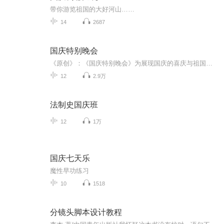
带你游览祖国的大好河山……
14
2687
国庆特别晚会
《原创》：《国庆特别晚会》为展现国庆的喜庆与祖国的深情我将以具体的场景切入从清晨升旗的庄严到街头巷尾的欢庆到历史与当下的交融，用优美的笔触传递对祖国的热爱与自豪！用诗歌和情感美文形式，歌颂祖国的繁荣富强，祝人民幸福安康！
12
2.9万
法制史国庆班
12
1万
国庆七天乐
魔性早功练习
10
1518
分镜头脚本设计教程