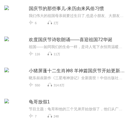
国庆节的那些事儿-来历由来风俗习惯
我们伟大的祖国母亲就要过生日了,也是小朋友、大朋友们最喜欢的“国庆小长假”或说“黄金周”还有说”国庆7天乐”的，说法真是不一而足。那么“国庆节”是怎么来的？自古以来国庆节怎么庆贺？新中国国庆节的来历，以及新中国国庆节的庆贺方式又有哪些呢？ ...
6
2万
欢度国庆节诗歌朗诵——喜迎祖国72华诞
祖国——如同我们的生命一样，是诗人笔下永恒而温暖的主题。在祖国72周年华诞来临之际，特创建这个诗歌朗诵专辑，诵读经典爱国篇章，和大家一起歌颂祖国，向国庆的献礼！祝愿伟大的祖国繁荣富强，祝愿大家国庆节快乐，度过平安快乐的黄金周假期！
116
11万
小猪屏蓬十二生肖神8 羊神篇国庆节开始更新啦！
晓东叔叔新作《三星堆神游记》全新面世！中信出版社出版！京东当当淘宝均有售！点蓝色字收听——《小猪屏蓬爆笑日记2024》《小猪屏蓬爆笑日记2》《小猪屏蓬爆笑日记1》让你笑得喘不上气！《我进故宫当富翁——小猪屏蓬故宫财商笔记》教你成为大富翁！《小...
550
314.8万
龟哥放假1
节目主题：龟哥和他的三个兄弟开始放假了，他们从广州回来之后正式开始了寒假生活，他们有很多作业，每天都挺充实。拉布布和企鹅也很喜欢放假，因为有大量时间可以和跟龟哥一起玩。
7
248