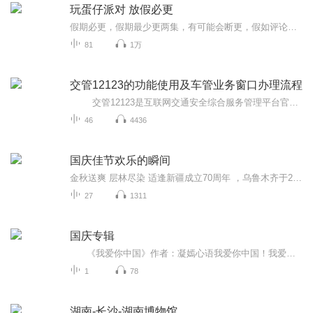
玩蛋仔派对 放假必更
假期必更，假期最少更两集，有可能会断更，假如评论多，月票多，听的多的话，最多一天更四集，更的必须得是假期，不过有没有好心人来给个好评？三星也行，现在我23的订阅量，一个评论都没有
81
1万
交管12123的功能使用及车管业务窗口办理流程
交管12123是互联网交通安全综合服务管理平台官方客户端，由公安部交通管理科学研究所提供技术支持。为广大车主和驾驶人提供: 互联网服务平台个人用户注册,机动车/驾驶证/违法处理等业务预约、受理和办理，交通安全信息查询、业务告知提醒、业...
46
4436
国庆佳节欢乐的瞬间
金秋送爽 层林尽染 适逢新疆成立70周年 ，乌鲁木齐于2025年9月23日迎来党中央和习大大带领的慰问团。新疆各族群众欢欣鼓舞，热烈欢迎。
27
1311
国庆专辑
《我爱你中国》作者：凝嫣心语我爱你中国！我爱你春天蓬勃的秧苗；我爱你秋日金黄的硕果。我爱你中国！我爱你青松气质，我爱你红梅品格！我爱你家乡的甜蔗好像乳汁滋润着我的心窝。我爱你中国，我要把最美的歌儿献给你，我的母亲我的祖国。我爱你中国，我爱...
1
78
湖南-长沙-湖南博物馆