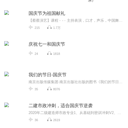
乐）
国庆节为祖国献礼
【蔡蔡演艺】课程﹣-﹣主持表演，口才，声乐，中国舞，民族舞。独特的小舞台，专业的录音棚，每一位同学都能成为优秀的小明星。独特的教学模式，轻松上课，快乐学习！知名主持人，舞蹈家，高级教师任职授课！江南总校：河沟街42号三楼 18545856430江北分校...
215
1.7万
庆祝七一和国庆节
24
1818
我们的节日-国庆节
南京出版传媒集团·南京出版社出版的图书《我们的节日》通过对中国节日文化和节日意义进行深度的挖掘，面向青少年群体构建独具特色的栏目内容，以此丰富春节、元宵节、清明节、端午节、七夕节、中秋节、重阳节等传统节日；六一节、教师节、国庆节等新兴节日的文化内涵和表现形式。促进青少年形成新的节日习俗，提升节日仪式感、认同感。音频作品由金陵朗读者联盟志愿者朗诵，南京音像出版社、金陵图书馆联合制作。
35
8076
二建市政冲刺，适合国庆节逆袭
2020年二级建造师市政专业1、从基础到密训冲刺V2、从精华课程到超压密押V3、0基础同步更新v4、持续更新到2020年考试V5、只要你跟着学让你一次稳拿证V6、渠道超压压题，超压三页纸等独家绝密压题!
36
2619