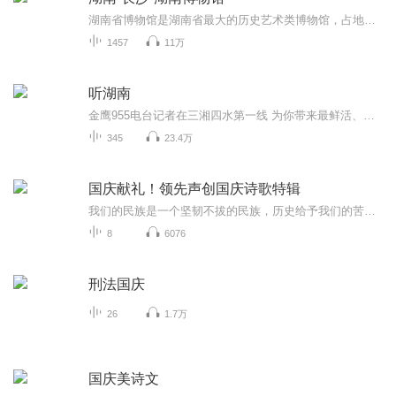
湖南省博物馆是湖南省最大的历史艺术类博物馆，占地面积4.9万平方米，总建筑面积为9.1万平方米，是首批国家一级博物馆，中央地方共建的八个国家级重点博物馆之一、全国文化系统先进集体、文化强省建设有突出贡献先进集体。湖南省博物馆自建馆以来，就以保护、传承优秀历史文化为己任，集文物征集、收藏、研究、展示、教育、服务于一身。多年来，作为长沙市的文化地标，她吸引了成千上万游客前来参观，是代表中华区域文明的国家级重点博物馆，是人们了解湖湘文明进程、领略湖湘文...
1457
11万
听湖南
金鹰955电台记者在三湘四水第一线 为你带来最鲜活、最深度的湖南 记得订阅关注 才能即时收听我们的节目哟！
345
23.4万
国庆献礼！领先声创国庆诗歌特辑
我们的民族是一个坚韧不拔的民族，历史给予我们的苦难都变成了闪着金光的勋章！我们的国家是一个龙腾虎跃的国家，那条巨龙正以不可阻挡之势崛起于神奇的东方！------------------------------------------------值此祖国70周年华诞之际，领先声创以诗歌向祖国献礼！用我们的声音、用我们的热血、用我们的灵魂诵读经典爱国篇章，歌颂我们的祖国！永远繁荣富强！
8
6076
刑法国庆
26
1.7万
国庆美诗文