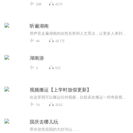
108
4173
听遍湖南
用声音走遍湖南的自然名胜和人文景点，让更多人来到湖南游玩、体验。
44
18.7万
湖南游
3
572
视频搬运【上学时放假更新】
在这里我可以搬运任何视频，比较喜欢搬运一些奇葩视频，想搬运什么视频，可以在评论区评论或私聊，如有侵权请告诉我，谢谢
74
3213
国庆去哪儿玩
带你游览祖国的大好河山……