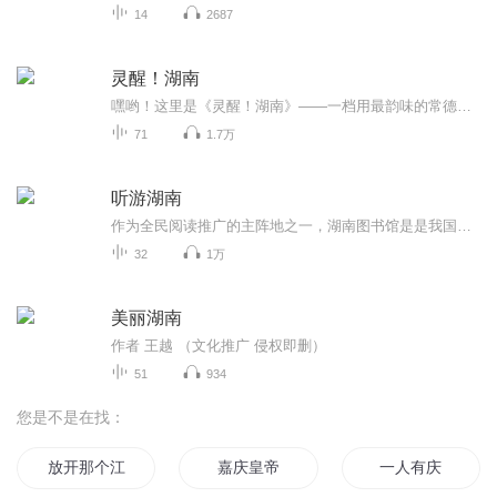
14
2687
灵醒！湖南
嘿哟！这里是《灵醒！湖南》——一档用最韵味的常德西南官话摆龙门阵的有声节目！咱不搞那些文绉绉的官方话，就用接地气的常德方言，带你逛遍湖南的角角落落。从长沙臭豆腐到湘西腊肉，从岳阳楼到凤凰古城，从土家摆手舞到苗家四月八......咱们用最朴实、...
71
1.7万
听游湖南
作为全民阅读推广的主阵地之一，湖南图书馆是是我国第一家以“图书馆”命名的省级公共图书馆，在数字阅读蓬勃发展的今天，湖南图书馆专门建设了音频类资源库——“听游湖南”。该项目是全国公共数字文化工程立项项目，项目由文化之旅、红色之旅和民俗之旅...
32
1万
美丽湖南
作者 王越 （文化推广 侵权即删）
51
934
您是不是在找：
放开那个江湖
嘉庆皇帝
一人有庆