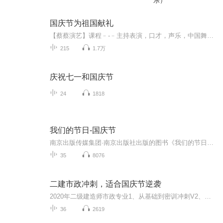
乐）
国庆节为祖国献礼
【蔡蔡演艺】课程﹣-﹣主持表演，口才，声乐，中国舞，民族舞。独特的小舞台，专业的录音棚，每一位同学都能成为优秀的小明星。独特的教学模式，轻松上课，快乐学习！知名主持人，舞蹈家，高级教师任职授课！江南总校：河沟街42号三楼 18545856430江北分校...
215
1.7万
庆祝七一和国庆节
24
1818
我们的节日-国庆节
南京出版传媒集团·南京出版社出版的图书《我们的节日》通过对中国节日文化和节日意义进行深度的挖掘，面向青少年群体构建独具特色的栏目内容，以此丰富春节、元宵节、清明节、端午节、七夕节、中秋节、重阳节等传统节日；六一节、教师节、国庆节等新兴节日的文化内涵和表现形式。促进青少年形成新的节日习俗，提升节日仪式感、认同感。音频作品由金陵朗读者联盟志愿者朗诵，南京音像出版社、金陵图书馆联合制作。
35
8076
二建市政冲刺，适合国庆节逆袭
2020年二级建造师市政专业1、从基础到密训冲刺V2、从精华课程到超压密押V3、0基础同步更新v4、持续更新到2020年考试V5、只要你跟着学让你一次稳拿证V6、渠道超压压题，超压三页纸等独家绝密压题!
36
2619