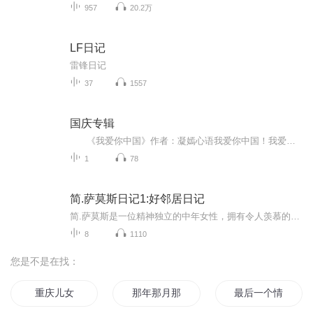
957
20.2万
LF日记
雷锋日记
37
1557
国庆专辑
《我爱你中国》作者：凝嫣心语我爱你中国！我爱你春天蓬勃的秧苗；我爱你秋日金黄的硕果。我爱你中国！我爱你青松气质，我爱你红梅品格！我爱你家乡的甜蔗好像乳汁滋润着我的心窝。我爱你中国，我要把最美的歌儿献给你，我的母亲我的祖国。我爱你中国，我爱...
1
78
简.萨莫斯日记1:好邻居日记
简.萨莫斯是一位精神独立的中年女性，拥有令人羡慕的时尚杂志工作以及上流社会的社交圈。简在失去母亲和丈夫后，对原本的情感和生活状态产生了质疑和思考。
8
1110
您是不是在找：
重庆儿女
那年那月那时节
最后一个情人节