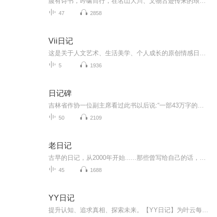
腹有诗书，吟啸而行，在名山大川、文物古迹传来的琅琅诵读声中，享受到“知识变现”的实惠，更感受到“读万卷书，行万里路”的畅快
47
2858
Vii日记
这是关于人文艺术、生活美学、个人成长的原创情感日记。希望我的每日自我更新，能滋养心灵，伴你前行，收获理想的生活与爱情。主播介绍：画家，资深设计总监，艺术顾问我如何介绍我自己，都不及你参与我的生命之旅。致每一位不可思议小姐与不可能先生
5
1936
日记碑
吉林省作协一位副主席看过此书以后说:“一部43万字的大书，我一口气把它读完。若把这部书拍成电视连续刷，全国人民会哭声一片！”这是一部写冤狱生活的书；写无辜“囚徒”为求得自由而不断抗争的书；是作者以亲身经历研血为墨写就的一部人间悲剧。唐天明一...
50
2109
老日记
古早的日记，从2000年开始......那些曾写给自己的话，还记得多少？生于80年代末，不知道自己的成长经历是否具有某些代表性。主播另一个播客《情绪便利店》点我跳转
45
1688
YY日记
提升认知、追求真相、探索未来。【YY日记】为叶云每天发表的日记内容，每天1小篇。最新认知都在最新篇章，随着认知不断被颠覆、人生也越来越美好，真正展现了一个穷得只剩追求的产品人的人生成长轨迹，希望对您有所启发。每天早上发表日记，每天晚上录音，上传更新。所有涉及的原创内容版权，全部均归叶云YY所有，即本人所有。想了解更多请查看：