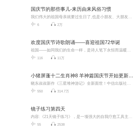
国庆节的那些事儿-来历由来风俗习惯
我们伟大的祖国母亲就要过生日了,也是小朋友、大朋友们最喜欢的“国庆小长假”或说“黄金周”还有说”国庆7天乐”的，说法真是不一而足。那么“国庆节”是怎么来的？自古以来国庆节怎么庆贺？新中国国庆节的来历，以及新中国国庆节的庆贺方式又有哪些呢？ ...
6
2万
欢度国庆节诗歌朗诵——喜迎祖国72华诞
祖国——如同我们的生命一样，是诗人笔下永恒而温暖的主题。在祖国72周年华诞来临之际，特创建这个诗歌朗诵专辑，诵读经典爱国篇章，和大家一起歌颂祖国，向国庆的献礼！祝愿伟大的祖国繁荣富强，祝愿大家国庆节快乐，度过平安快乐的黄金周假期！
116
11万
小猪屏蓬十二生肖神8 羊神篇国庆节开始更新啦！
晓东叔叔新作《三星堆神游记》全新面世！中信出版社出版！京东当当淘宝均有售！点蓝色字收听——《小猪屏蓬爆笑日记2024》《小猪屏蓬爆笑日记2》《小猪屏蓬爆笑日记1》让你笑得喘不上气！《我进故宫当富翁——小猪屏蓬故宫财商笔记》教你成为大富翁！《小...
550
314.7万
镜子练习第四天
内容:《21天镜子练习》，是一项强大的自我疗愈工具主播介绍:德元老师lp超盘手高级心理咨询师中级静心冥想师私信888,领取价值520《》电子书适合人群:从小孩儿到老人都适合去听，（8岁~70岁）都可以听此节音频主播寄语：希望通过我的系列节目帮助更多人疗愈...
55
2538