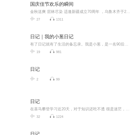
国庆佳节欢乐的瞬间
金秋送爽 层林尽染 适逢新疆成立70周年 ，乌鲁木齐于2025年9月23日迎来党中央和习大大带领的慰问团。新疆各族群众欢欣鼓舞，热烈欢迎。
27
1311
日记｜我的小葱日记
有了日记就有了生活的备忘录。我是小葱，是一名90后宝妈，也是万千世界中普普通通的一名上班族，年初的时候给自己买了一本日记本，想要记录自己一年中的喜怒哀乐，却总因为这样的那样的原因而搁浅，或许，我可以通过另一种方式来记录……
19
981
日记
2
99
日记
在喜马攀登学习近20天，对于知识还吃不透 很是迷茫，不比以前画画，该用什么笔了就顺手拿起来作画，这配音不熟练，效果很差，拿不出手！以前用笔记记一些三三两两的往事，现在，我要学会用声音去记录！希望自己能一天天有进步！多多鞭策我吧！不然我会偷懒...
32
1224
日记