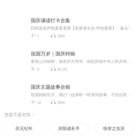
国庆诵读打卡合集
扫码添加声悦童星老师【造梦者文化-声悦童星】，备注“诵读打卡”报名，已添加好友的，直接发送“诵读打卡”报名，报名成功后进入社群。
7
2303
祖国万岁｜国庆特辑
家有山河锦绣，国有岁月芳华。热烈庆祝中华人民共和国成立73周年！
6
82.1万
国庆主题故事合辑
祖国妈妈生日，我们一起来听一听系列故事。不仅仅有《我的祖国》，还有红军故事，也有关于战争的故事，让大家体会到和平年代的不易。
12
2600
您是不是在找：
庆元纪年
庆阳成长手札
快穿之吉庆有余