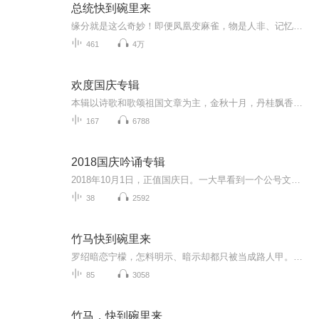
总统快到碗里来
缘分就是这么奇妙！即便凤凰变麻雀，物是人非、记忆荡然无存，那条红线也还是能牵着两个人走到一起。婉小茹，一个失业两年，养父母都是残疾人，会三门外语的小麻雀，在去全球著名的TB公司面试的飞机上，偶遇了自称总统的帅气男人。婉小茹心想这人入戏太深...
461
4万
欢度国庆专辑
本辑以诗歌和歌颂祖国文章为主，金秋十月，丹桂飘香，在这个充满丰收喜悦的季节里，我们满怀激动和自豪，迎来了中华人民共和国76周年华诞。这不仅是一个庄重的纪念日，更是全体中华儿女共同欢庆的盛大的节日，承载着深厚的民族情感和历史意义.
167
6788
2018国庆吟诵专辑
2018年10月1日，正值国庆日。一大早看到一个公号文章，正是文天祥的《己卯十月一日至燕越五日罹狴犴有感而赋》。当然，彼十一非当今的十一。不过数字的巧合还是让人感触，今天拿来读一读，体味一番历史英杰的民族情怀，恰也当时。 根据诗题来看，这组诗是写于十月一日至十月五日之间，是文天祥被俘之后所作，这些诗作不仅有凛凛正气，更也能看的到他百端交集的复杂情感。另一首于右任先生的《望大陆》，微信公号有称《望乡》，一句“山之上国之殇”荡气回肠，一并兴起拿来读了一读。仓促间多有瑕疵...
38
2592
竹马快到碗里来
罗绍暗恋宁檬，怎料明示、暗示却都只被当成路人甲。现实寒夜难耐，俏竹马损招频出，打嘴仗，互相损，互相嘲笑，只为引起她的注意。当那痞子竹马突然袒露出神一样的面目，霎时让小菜鸟宁檬跪地不起。郎骑竹马来，青梅你还在等什么！扑倒！扑倒！
85
3058
竹马，快到碗里来