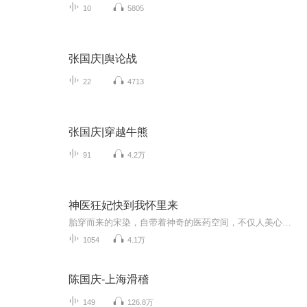
10
5805
张国庆|舆论战
22
4713
张国庆|穿越牛熊
91
4.2万
神医狂妃快到我怀里来
胎穿而来的宋染，自带着神奇的医药空间，不仅人美心善，还手握逆天金手指。然而命运弄人，她竟惨遭渣男算计含恨而死。宋染愤愤不平，这剧情实在太不厚道！幸运的是，她获得了重生的机会。再度睁眼，熟悉的团宠身份、相同的强大装备、依旧的剧情走向。这一...
1054
4.1万
陈国庆-上海滑稽
149
126.8万