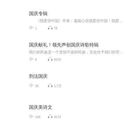
国庆专辑
《我爱你中国》作者：凝嫣心语我爱你中国！我爱你春天蓬勃的秧苗；我爱你秋日金黄的硕果。我爱你中国！我爱你青松气质，我爱你红梅品格！我爱你家乡的甜蔗好像乳汁滋润着我的心窝。我爱你中国，我要把最美的歌儿献给你，我的母亲我的祖国。我爱你中国，我爱...
1
78
国庆献礼！领先声创国庆诗歌特辑
我们的民族是一个坚韧不拔的民族，历史给予我们的苦难都变成了闪着金光的勋章！我们的国家是一个龙腾虎跃的国家，那条巨龙正以不可阻挡之势崛起于神奇的东方！------------------------------------------------值此祖国70周年华诞之际，领先声创以诗歌向祖国献礼！用我们的声音、用我们的热血、用我们的灵魂诵读经典爱国篇章，歌颂我们的祖国！永远繁荣富强！
8
6076
刑法国庆
26
1.7万
国庆美诗文
108
4173