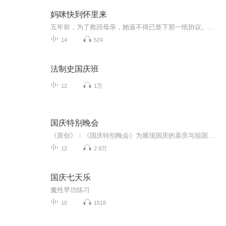
妈咪快到怀里来
五年前，为了救回母亲，她逼不得已签下那一纸协议。生下孩子后，再也没见过。五年后，一只小包子找上门，缠着江瑟瑟，要亲亲，要抱抱，要一起睡。【收听须知】1、该专辑免费收听。2、由于音频节目更新的比较慢,在收听过程中，如想快速阅读小说文字版全集请在威\新搜一搜中搜索工、种、浩【书班】，关注并回复数字：【653】，便可快速阅读文字全版。（注意：需要关注工、种、浩，在工种浩中回复才有效）...
14
524
法制史国庆班
12
1万
国庆特别晚会
《原创》：《国庆特别晚会》为展现国庆的喜庆与祖国的深情我将以具体的场景切入从清晨升旗的庄严到街头巷尾的欢庆到历史与当下的交融，用优美的笔触传递对祖国的热爱与自豪！用诗歌和情感美文形式，歌颂祖国的繁荣富强，祝人民幸福安康！
12
2.9万
国庆七天乐
魔性早功练习
10
1518