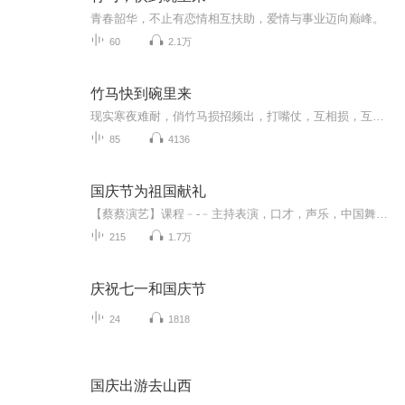
青春韶华，不止有恋情相互扶助，爱情与事业迈向巅峰。
60
2.1万
竹马快到碗里来
现实寒夜难耐，俏竹马损招频出，打嘴仗，互相损，互相嘲笑，只为引起她的注意。当那痞子竹马突然袒露出神一样的面目，霎时让小菜鸟宁檬跪地不起。郎骑竹马来，青梅你还在等什么！扑倒！扑倒！
85
4136
国庆节为祖国献礼
【蔡蔡演艺】课程﹣-﹣主持表演，口才，声乐，中国舞，民族舞。独特的小舞台，专业的录音棚，每一位同学都能成为优秀的小明星。独特的教学模式，轻松上课，快乐学习！知名主持人，舞蹈家，高级教师任职授课！江南总校：河沟街42号三楼 18545856430江北分校...
215
1.7万
庆祝七一和国庆节
24
1818
国庆出游去山西