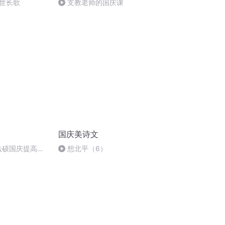
世长歌
支教老师的国庆课
国庆美诗文
成法硕国庆提高班
想北平（6）