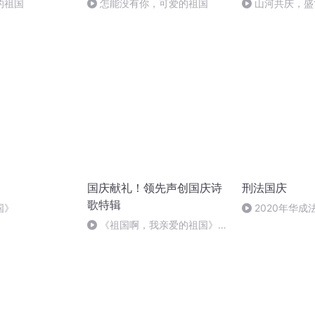
的祖国
怎能没有你，可爱的祖国
山河共庆，盛
国庆献礼！领先声创国庆诗
刑法国庆
歌特辑
国》
2020年华
刑法陈 (26)
《祖国啊，我亲爱的祖国》温
婉