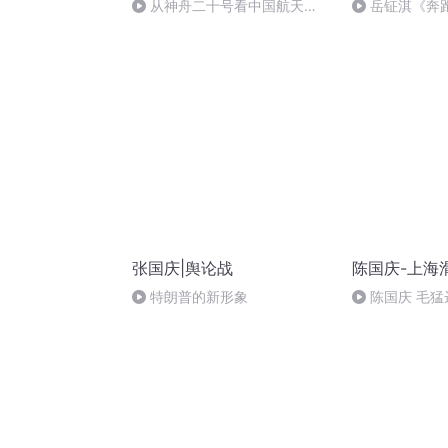
从神舟二十号看中国航天
岳钲淇《奔
的“隐形实力”
张国庆|舆论战
陈国庆-上海
特朗普的新形象
陈国庆 毛猛