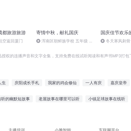
庆成都旅游旅游
寄情中秋，献礼国庆
国庆佳节欢乐
航空返回厦门
浑南区朝鲜族学校 五年级 孙
冬天寒风刺骨
多永
暖的春天
品授权的连播声音和文字全集，支持免费在线试听阅读和有声书MP3打包
人生
庆阳成长手札
我家的鸡会修仙
一人有庆
嘉庆皇帝
我是大公鸡
重庆儿女
我的儿子是只公鸡
二世为鸡
这
孩听的幽默短故事
老屋故事在哪里可以听
小镇足球故事在线听
笑故事视频
讲故事狗成精故事在线听
听障人爱情故事
幼儿小
持听英语故事好吗
桑杰故事听安唱歌
主播培训
小雅智能
车联网平台