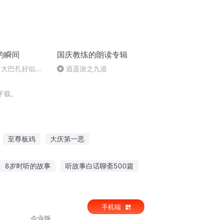
的瞬间
国庆教练的朗读专辑
 大巴扎好似温
逍遥游之九道
下载。
至尊板鸡
大庆第一恶
个男人叫山鸡
重生西门庆
安庆年记事
8岁时听的故事
听故事白话聊斋500篇
朋友听的故事
早上可以听什么故事好听
手机端
企业版