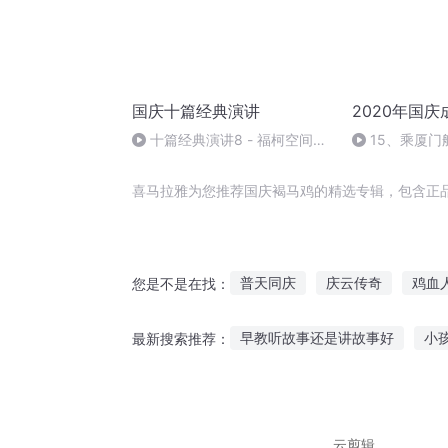
国庆十篇经典演讲
2020年国
十篇经典演讲8 - 福柯空间回
15、乘厦门
归异托邦演讲
喜马拉雅为您推荐国庆褐马鸡的精选专辑，包含正
普天同庆
庆云传奇
鸡血
您是不是在找：
庆余年之长歌行
大庆皇太子
早教听故事还是讲故事好
小
最新搜索推荐：
末世山鸡
异能重生西门庆
讲故事给党听文字
听阿奇搞
聋哑少年故事在线听
每天坚
云剪辑