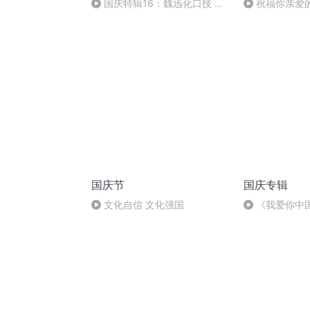
国庆特辑16：魏迅化口技 二
祝福你亲爱
胡 东方红+一般唱法和原生态
国庆节
国庆专辑
文化自信 文化强国
《我爱你中