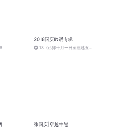
2018国庆吟诵专辑
6
18《己卯十月一日至燕越五
日罹狴犴有感而赋》组律18首
文天祥 自由吟诵
西
张国庆|穿越牛熊