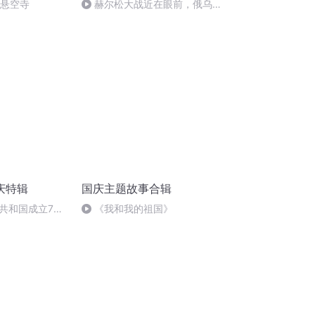
倒悬空寺
赫尔松大战近在眼前，俄乌冲
突的关键之战，将会如何发展？
庆特辑
国庆主题故事合辑
共和国成立73
《我和我的祖国》
场举行升国旗仪式