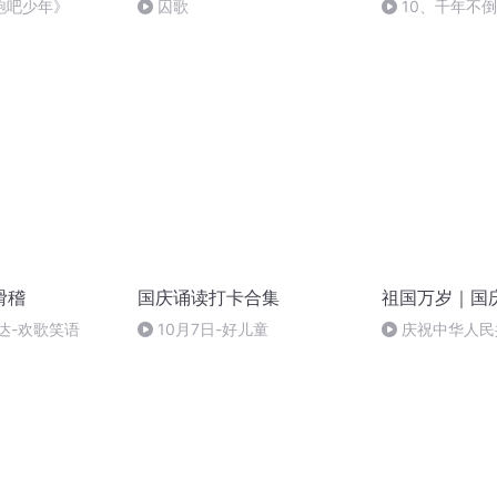
跑吧少年》
囚歌
10、千年不
滑稽
国庆诵读打卡合集
祖国万岁｜国
达-欢歌笑语
10月7日-好儿童
庆祝中华人民
周年 天安门广