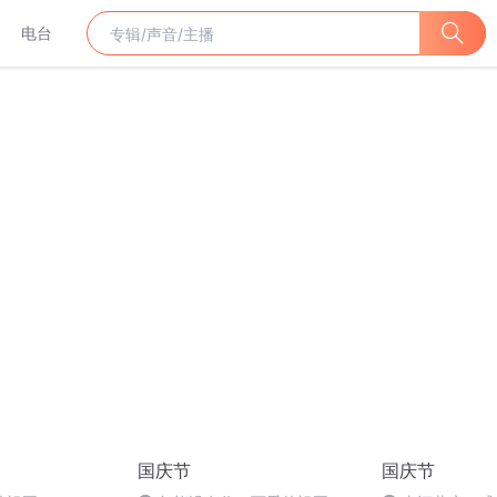
电台
国庆节
国庆节