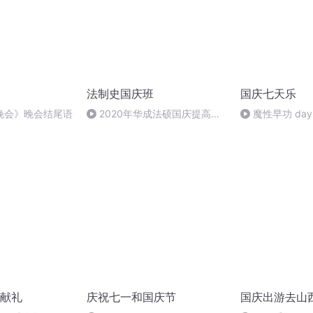
法制史国庆班
国庆七天乐
晚会》晚会结尾语
2020年华成法硕国庆提高班
魔性早功 day
法制史马志冰 (12)
献礼
庆祝七一和国庆节
国庆出游去山