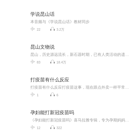
学说昆山话
本音频与《学说昆山话》教材同步
22
3.2万
昆山文物说
昆山，历史源远流长，新石器时期，已有人类活动的遗迹。夏、商时期，地属扬州。周时地称娄邑，属吴国。吴王寿梦曾在这里豢鹿狩猎，故又名鹿城。秦置娄县，属会稽郡，昆山行政建制由此开始。汉以后，朝代虽有更迭，但昆山的建制无大变化，均属苏州，为苏州...
83
18.4万
打疫苗有什么反应
打疫苗有什么反应打疫苗这事，现在跟点外卖一样平常。但针头一扎下去，有人活蹦乱跳吃火锅，有人却像被武林高手点了穴——胳膊酸得抬不起来，浑身乏力像通宵追剧。朋友圈里天天有人问："打完疫苗发烧了正常吗？""胳膊肿了个包要不要去医院？"今天咱们就用...
1
6
孕妇能打新冠疫苗吗
《孕妇能打新冠疫苗吗》喜马拉雅专辑，专为孕期妈妈们量身定制！11个音频，10个免费，1个付费，全方位解答你的疑问。从疫苗基础知识到孕妇接种的安全性，再到接种后的注意事项，10篇免费内容，标题系统，轻松get疫苗知识。更有付费音频《孕妇能打新冠疫苗...
12
322