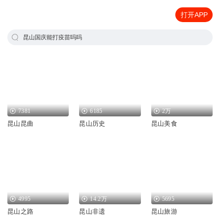
打开APP
昆山国庆能打疫苗吗吗
7381
6185
2万
昆山昆曲
昆山历史
昆山美食
4995
14.2万
5695
昆山之路
昆山非遗
昆山旅游