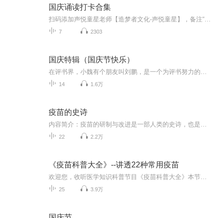
国庆诵读打卡合集
扫码添加声悦童星老师【造梦者文化-声悦童星】，备注“诵读打卡”报名，已添加好友的，直接发送“诵读打卡”报名，报名成功后进入社群。
7
2303
国庆特辑（国庆节快乐）
在评书界，小魏有个朋友叫刘鹏，是一个为评书努力的小伙子。在2021年国庆期间，他想弄个特辑，便烦劳我给他录个爱国题材的评书小段儿。这种事情，不是特殊情况，小魏一般不会拒绝，也就给其录了一个《鲁迅踢鬼》，等他传完，我再传到我的专辑里。另外，小...
14
1.6万
疫苗的史诗
内容简介：疫苗的研制与改进是一部人类的史诗，也是科学与工业的传奇。人类一步步攻克了狂犬病、脊髓灰质炎、乙肝、黄热病……作者娓娓道来的笔法不仅引人入胜，还回答了关于疫苗制造、疫苗成分与艾滋病疫苗研制等相关问题。当然，书里也没有回避疫苗引起...
22
2.2万
《疫苗科普大全》--讲透22种常用疫苗
欢迎您，收听医学知识科普节目《疫苗科普大全》本节目将会对22种常用疫苗进行精细讲解。比如：新冠疫苗、流感疫苗、手足口病疫苗、水痘疫苗、肺炎疫苗、乙肝疫苗、狂犬疫苗、HPV疫苗、破伤风疫苗等。 主播简介：杨青青 全科主治医师 专注线下医学科普近十年 。曾多次受邀为市级机关单位，进行医学科普讲座以及急救知识培训。现在，我已通过喜马拉雅官方认证 。受喜马邀请，把医学科普从线下带到线上来。 我会尽量把晦涩难懂的专业知识，讲的简单明白。从而帮助到更多人学习科普知...
25
3.9万
国庆节