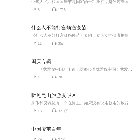
中华人民共和国国庆节是国家的一种象征，是伴随着国家的出现而出现的。让我们用诗歌朗诵歌颂祖国的繁荣富强，国泰民安。
8
1726
什么人不能打宫颈癌疫苗
《什么人不能打宫颈癌疫苗》专辑，专为女性健康护航！11个音频，10个免费，1个付费，带你全面了解宫颈癌疫苗那些事儿。免费内容系统全面，付费深入分析，不容错过！想打疫苗前必听的科普专辑，让你的健康更有保障！宫颈癌疫苗女性健康科普必备
11
357
国庆专辑
《我爱你中国》作者：凝嫣心语我爱你中国！我爱你春天蓬勃的秧苗；我爱你秋日金黄的硕果。我爱你中国！我爱你青松气质，我爱你红梅品格！我爱你家乡的甜蔗好像乳汁滋润着我的心窝。我爱你中国，我要把最美的歌儿献给你，我的母亲我的祖国。我爱你中国，我爱...
1
78
听见昆山旅游度假区
身体和灵魂总有一个在路上。如果没有说走就走的旅行，那就让我说给你听。
18
32.9万
中国疫苗百年
29
2764