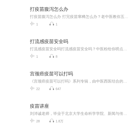
打疫苗腹泻怎么办
打疫苗腹泻怎么办 打完疫苗窜稀怎么办？老中医教你五招稳住"后门" 最近隔壁老王愁眉苦脸地跟我说："打完疫苗第二天就开始拉肚子，马桶都快被我坐穿了！"这让我想起去年某明星打完疫苗在直播间突然离场，后来粉丝才知道是去"救场"了。你看，疫苗引起的...
1
1
打流感疫苗安全吗
打流感疫苗安全吗打流感疫苗安全吗？中医粉给你唠点实在的最近后台总有粉丝私信问我："听说流感疫苗会让人体寒阳虚？""打疫苗是不是违背中医养生理念？"作为把《黄帝内经》当睡前读物的中医粉，今天咱就掰开了揉碎了聊聊——流感疫苗在中医眼里到底安不安...
1
8
宫颈癌疫苗可以打吗
《宫颈癌疫苗可以打吗》系列专辑，由中医西医结合的医学高手撰写，以健康管理师视角，深入浅出解读宫颈癌疫苗。幽默风趣，通俗易懂，从接种时机、注意事项到副作用，全方位解答你的疑问。让你轻松了解疫苗，为自己的健康保驾护航！宫颈癌疫苗 健康科普 中...
22
647
疫苗讲座
刘沛诚老师，毕业于北京大学生命科学学院、新闻与传播学院，从事了十余年的疫苗科普宣传工作，现在是北京科兴生物制品有限公司的市场总监。提到科兴，这绝对是中国人最骄傲的专业研究、生产人用疫苗的生物高新企业。曾经相当厉害的全球首支SARS灭活疫苗、...
28
1.8万