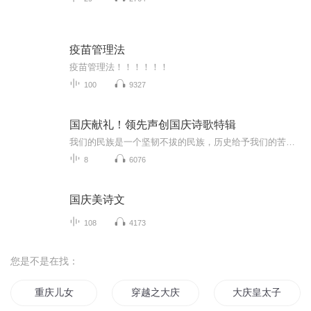
疫苗管理法
疫苗管理法！！！！！！
100
9327
国庆献礼！领先声创国庆诗歌特辑
我们的民族是一个坚韧不拔的民族，历史给予我们的苦难都变成了闪着金光的勋章！我们的国家是一个龙腾虎跃的国家，那条巨龙正以不可阻挡之势崛起于神奇的东方！------------------------------------------------值此祖国70周年华诞之际，领先声创以诗歌向祖国献礼！用我们的声音、用我们的热血、用我们的灵魂诵读经典爱国篇章，歌颂我们的祖国！永远繁荣富强！
8
6076
国庆美诗文
108
4173
您是不是在找：
重庆儿女
穿越之大庆帝国
大庆皇太子