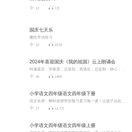
12
1万
国庆七天乐
魔性早功练习
10
1518
2024年喜迎国庆《我的祖国》云上朗诵会
特邀嘉宾：宋春霞；总策划：凤雏生；总监制：静心；总导演：化虹；执行总监：莺子；主持人：静心 化虹
48
1969
小学语文四年级语文四年级下册
语文名师：蝌蚪老师带你预习复习每一课！让孩子从此爱上语文！小学同步教材部编版语文知识讲解！1.预习部分，由蝌蚪老师帮你读通课文、学习字词、了解课文的主要内容、完成课后练习。2.复习部分，包括背诵课文、听写词语、积累好词好句、习题卡、识字卡、拼音卡等内容，帮您复习每一课的重点难点。3.拓展部分，蝌蚪老师挑选了一篇与课文内容相关的课外阅读，让你了解更多的课文拓展知识。告别辅导班，蝌蚪老师带你一起预习复习，帮你扎实学好每一课，成为学习小达人！还在等什么！快去下载...
27
11.7万
小学语文四年级语文四年级上册