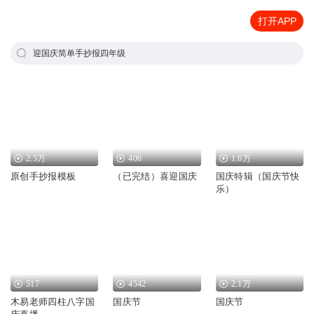
打开APP
迎国庆简单手抄报四年级
2.5万
406
1.6万
原创手抄报模板
（已完结）喜迎国庆
国庆特辑（国庆节快
乐）
517
4542
2.1万
木易老师四柱八字国
国庆节
国庆节