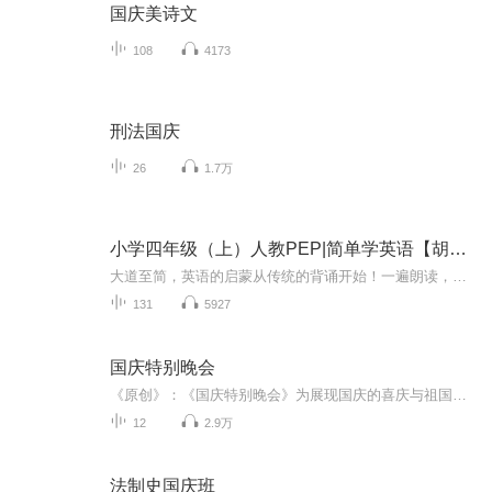
国庆美诗文
108
4173
刑法国庆
26
1.7万
小学四年级（上）人教PEP|简单学英语【胡说英语】
大道至简，英语的启蒙从传统的背诵开始！一遍朗读，一次音标，三句拼写，一个中文。在音频流行的时代中，用高频率的聆听来开始简单的英语学习吧！
131
5927
国庆特别晚会
《原创》：《国庆特别晚会》为展现国庆的喜庆与祖国的深情我将以具体的场景切入从清晨升旗的庄严到街头巷尾的欢庆到历史与当下的交融，用优美的笔触传递对祖国的热爱与自豪！用诗歌和情感美文形式，歌颂祖国的繁荣富强，祝人民幸福安康！
12
2.9万
法制史国庆班