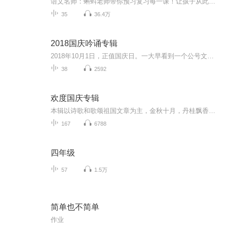
语文名师：蝌蚪老师带你预习复习每一课！让孩子从此爱上语文！小学同步教材部编版语文知识讲解！1.预习部分，由蝌蚪老师帮你读通课文、学习字词、了解课文的主要内容、完成课后练习。2.复习部分，包括背诵课文、听写词语、积累好词好句、习题卡、识字卡、...
35
36.4万
2018国庆吟诵专辑
2018年10月1日，正值国庆日。一大早看到一个公号文章，正是文天祥的《己卯十月一日至燕越五日罹狴犴有感而赋》。当然，彼十一非当今的十一。不过数字的巧合还是让人感触，今天拿来读一读，体味一番历史英杰的民族情怀，恰也当时。 根据诗题来看，这组诗是写于十月一日至十月五日之间，是文天祥被俘之后所作，这些诗作不仅有凛凛正气，更也能看的到他百端交集的复杂情感。另一首于右任先生的《望大陆》，微信公号有称《望乡》，一句“山之上国之殇”荡气回肠，一并兴起拿来读了一读。仓促间多有瑕疵...
38
2592
欢度国庆专辑
本辑以诗歌和歌颂祖国文章为主，金秋十月，丹桂飘香，在这个充满丰收喜悦的季节里，我们满怀激动和自豪，迎来了中华人民共和国76周年华诞。这不仅是一个庄重的纪念日，更是全体中华儿女共同欢庆的盛大的节日，承载着深厚的民族情感和历史意义.
167
6788
四年级
57
1.5万
简单也不简单
作业