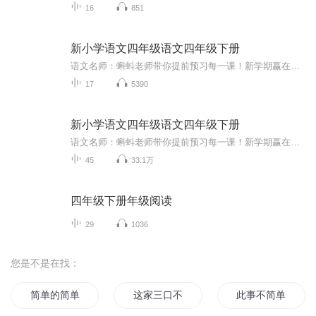
16
851
新小学语文四年级语文四年级下册
语文名师：蝌蚪老师带你提前预习每一课！新学期赢在起跑线！！小学同步教材部编版语文知识讲解！1.预习部分，由蝌蚪老师帮你读通课文、学习字词、了解课文的主要内容、完成课后练习。2.复习部分，包括背诵课文、听写词语、积累好词好句、习题卡、识字卡、拼音卡等内容，帮您复习每一课的重点难点。3.拓展部分，蝌蚪老师挑选了一篇与课文内容相关的课外阅读，让你了解更多的课文拓展知识。告别辅导班，蝌蚪老师带你一起预习复习，帮你扎实学好每一课，成为学习小达人！还在等什么！快去下载...
17
5390
新小学语文四年级语文四年级下册
语文名师：蝌蚪老师带你提前预习每一课！新学期赢在起跑线！！ 小学同步教材 语文知识讲解！ 1.预习部分，由蝌蚪老师帮你读通课文、学习字词、了解课文的主要内容、完成课后练习。 2.复习部分，包括背诵课文、听写词语、积累好词好句、习题卡、识字卡、拼音卡等内容，帮您复习每一课的重点难点。 3.拓展部分，蝌蚪老师挑选了一篇与课文内容相关的课外阅读，让你了解更多的课文拓展知识。 告别辅导班，蝌蚪老师带你一起预习复习，帮你扎实学好每一课，成为学习小达人！还在等什么！快去下载“ 课课听APP ”或关注【：课课听】吧！ 在“课课听APP”，小朋友还可以朗读每一篇课文并录制成精美的朗读作品分享给老师和同学们听。 “课课听APP”除了语文，还有精彩的数学和英语辅导课程，专题课程，以及海量学习资料提供家长下载！ 数学由一线老师精讲每个单元的难题、易考易错题。十几年教学经验总结而出的专业讲解方法，孩子更容易理解！ 英语有外教标准英语范读和人工智能口语测评每篇课文的单词、句子和段落，从此孩子再也不必受家长中式英语的影响。 课课听: 课课听 各大应用商店搜索并下载 “ 课课听APP ” 。
45
33.1万
四年级下册年级阅读
29
1036
您是不是在找：
简单的简单
这家三口不简单
此事不简单