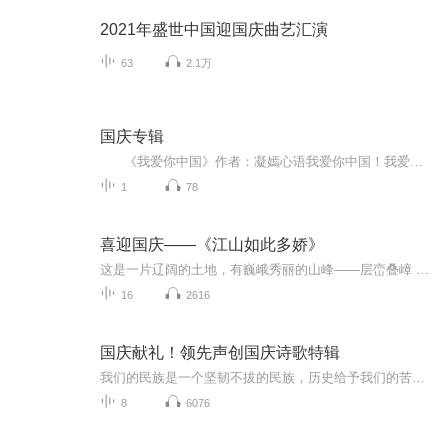
2021年盛世中国迎国庆曲艺汇演
63
2.1万
国庆专辑
《我爱你中国》作者：凝嫣心语我爱你中国！我爱你春天蓬勃的秧苗；我爱你秋日金黄的硕果。我爱你中国！我爱你青松气质，我爱你红梅品格！我爱你家乡的甜蔗好像乳汁滋润着我的心窝。我爱你中国，我要把最美的歌儿献给你，我的母亲我的祖国。我爱你中国，我爱...
1
78
喜迎国庆——《江山如此多娇》
这是一片辽阔的土地，有巍峨秀丽的山峰——层峦叠嶂 ；这是一片广袤的土地，有奔流不息的江河——百折不回 ；这是一片富饶的土地，有波涛澎湃的大海——深邃无垠； 这是一片神奇的土地，千年运河、万里长城 。江山如此多娇，文明如此灿烂！这是我的祖国，瞰祖国大好河山，品中华人文之美！
16
2616
国庆献礼！领先声创国庆诗歌特辑
我们的民族是一个坚韧不拔的民族，历史给予我们的苦难都变成了闪着金光的勋章！我们的国家是一个龙腾虎跃的国家，那条巨龙正以不可阻挡之势崛起于神奇的东方！------------------------------------------------值此祖国70周年华诞之际，领先声创以诗歌向祖国献礼！用我们的声音、用我们的热血、用我们的灵魂诵读经典爱国篇章，歌颂我们的祖国！永远繁荣富强！
8
6076