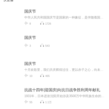
庆直播
国庆节
中华人民共和国国庆节是国家的一种象征，是伴随着国家的出现而出现的。让我们用诗歌朗诵歌颂祖国的繁荣富强，国泰民安。
8
1726
国庆节
3
543
国庆节
十月欢歌里，我们共庆辉煌过往，更以赤子之心，向未来书写滚烫的誓言——这盛世，值得我们以热爱相拥。
10
465
抗战十四年|迎国庆|向抗日战争胜利周年献礼
1931年，日本进攻沈阳开始涉及3500万中华民族生命的血泪史根据在日本搜集到的四百多张日方照片和地图为线索通过对这些照片中的历史信息进行中日史料对照分析和考证揭示了东北正规军、东北抗日义勇军和东北抗日联军在东北地区艰苦不屈的抵抗经过中国人民用...
55
1.1万