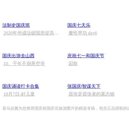
法制史国庆班
国庆七天乐
2020年华成法硕国庆提高班
魔性早功 day6
法制史马志冰 (12)
国庆出游去山西
庆祝七一和国庆节
10、千年不倒悬空寺
囚歌
国庆诵读打卡合集
张国庆|智谋天下
10月7日-好儿童
嚣张是嚣张者的墓志铭
喜马拉雅为您推荐国庆前国庆后旅游图片的精选专辑，包含正品授权的