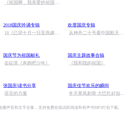
《祖国啊，我亲爱的祖国》
温婉
2018国庆吟诵专辑
欢度国庆专辑
18《己卯十月一日至燕越五
从神舟二十号看中国航天
日罹狴犴有感而赋》组律18
的“隐形实力”
首 文天祥 自由吟诵
国庆节为祖国献礼
国庆主题故事合辑
岳钲淇《奔跑吧少年》
《我和我的祖国》
张国庆|读书分享
国庆佳节欢乐的瞬间
语言的力量
冬天寒风刺骨 大巴扎好似温
暖的春天
连播声音和文字全集，支持免费在线试听阅读和有声书MP3打包下载。