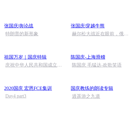
刑法陈 (26)
语
张国庆|舆论战
张国庆|穿越牛熊
特朗普的新形象
赫尔松大战近在眼前，俄乌
冲突的关键之战，将会如何
发展？
祖国万岁｜国庆特辑
陈国庆-上海滑稽
庆祝中华人民共和国成立73
陈国庆 毛猛达-欢歌笑语
周年 天安门广场举行升国旗
仪式
2020国庆 宏恩FCE集训
国庆教练的朗读专辑
Day4 part3
逍遥游之九道