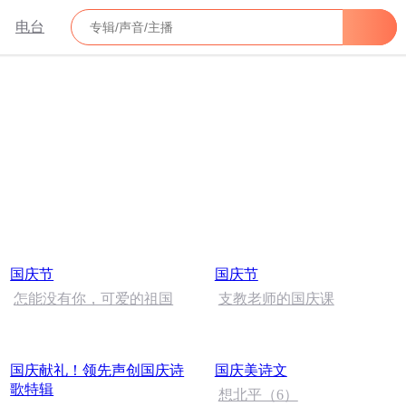
电台
国庆节
国庆节
怎能没有你，可爱的祖国
支教老师的国庆课
国庆献礼！领先声创国庆诗
国庆美诗文
歌特辑
想北平（6）