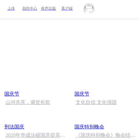
上传
创作中心
有声出版
客户端
国庆节
国庆节
山河共庆，盛世长歌
文化自信 文化强国
刑法国庆
国庆特别晚会
2020年华成法硕国庆提高班
《国庆特别晚会》晚会结尾