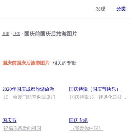
发现
分类
国庆前国庆后旅游图片
>
>
首页
搜索
国庆前国庆后旅游图片
相关的专辑
2020年国庆成都旅游旅游
国庆特辑（国庆节快乐）
15、乘厦门航空返回厦门
国庆特辑16：魏迅化口技 二
胡 东方红+一般唱法和原生
态
国庆节
国庆专辑
祝福你亲爱的祖国
《我爱你中国》