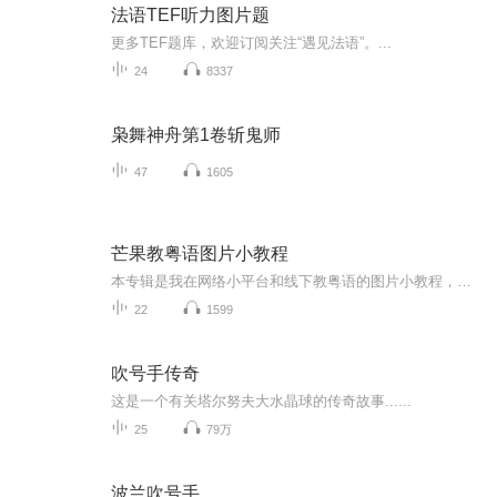
法语TEF听力图片题
更多TEF题库，欢迎订阅关注“遇见法语”。...
24
8337
枭舞神舟第1卷斩鬼师
47
1605
芒果教粤语图片小教程
本专辑是我在网络小平台和线下教粤语的图片小教程，做成图片是方便传播保存下来哦！这些教程涉及生活各方面，而且是基础加地道口语都有，非常实用，建议保存！
22
1599
吹号手传奇
这是一个有关塔尔努夫大水晶球的传奇故事......
25
79万
波兰吹号手