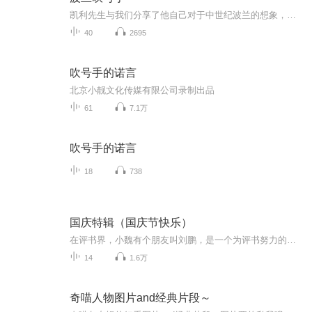
凯利先生与我们分享了他自己对于中世纪波兰的想象，那个古老而陌生的城市和形形色色的人物在他笔下变得真实而精彩。
40
2695
吹号手的诺言
北京小靓文化传媒有限公司录制出品
61
7.1万
吹号手的诺言
18
738
国庆特辑（国庆节快乐）
在评书界，小魏有个朋友叫刘鹏，是一个为评书努力的小伙子。在2021年国庆期间，他想弄个特辑，便烦劳我给他录个爱国题材的评书小段儿。这种事情，不是特殊情况，小魏一般不会拒绝，也就给其录了一个《鲁迅踢鬼》，等他传完，我再传到我的专辑里。另外，小...
14
1.6万
奇喵人物图片and经典片段～