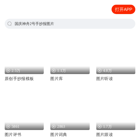
打开APP
国庆神舟2号手抄报图片
2.5万
1.1万
4.8万
原创手抄报模板
图片库
图片听读
5861
2863
1.7万
图片评书
图片词典
图片跟读