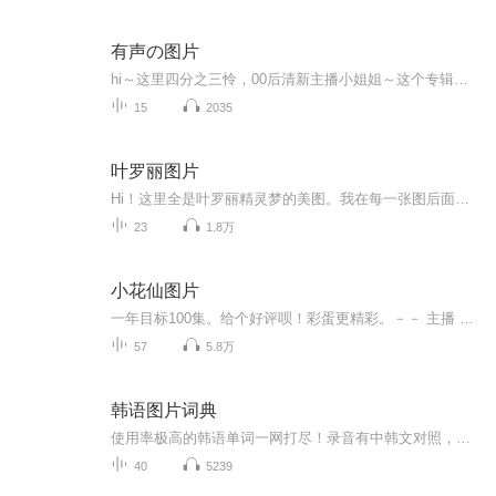
有声の图片
hi～这里四分之三怜，00后清新主播小姐姐～这个专辑是由四分之三怜与微笑小熊工作室合作出版，由于都是千怜的工作室，所以质量保障十分，如果您恶意差评，说明您眼睛要么是x了，要么就是您道德有问题～好啦，也当作是千怜500粉丝的福利专辑叭别对我说我喜欢你你廉价的喜欢抵不上夏天的一根雪糕
15
2035
叶罗丽图片
Hi！这里全是叶罗丽精灵梦的美图。我在每一张图后面都给大家留了点时间让大家把喜欢的图保存下来。如果你觉得这个图不太清晰，你可以私信找我要原图哦！
23
1.8万
小花仙图片
一年目标100集。给个好评呗！彩蛋更精彩。－－ 主播 贝瑞吖也叫逆光小爱
57
5.8万
韩语图片词典
使用率极高的韩语单词一网打尽！录音有中韩文对照，方便同学们在路上收听磨耳朵！更多韩语学习的内容，欢迎关注订阅“韩语助手FM” ：）
40
5239