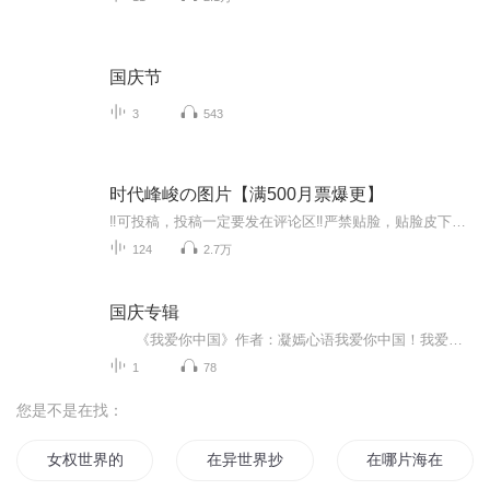
国庆节
3
543
时代峰峻の图片【满500月票爆更】
‼️可投稿，投稿一定要发在评论区‼️严禁贴脸，贴脸皮下塌/BE多次贴脸永久拉黑会在评论区里发一些视频中的图片，想要视频里的图片看评论区已经下楼的只有投稿才会发，不投稿不发可单人，可CP（可跨代），可多人，可团体●TFBOYS王俊凯、王源、易烊千玺（...
124
2.7万
国庆专辑
《我爱你中国》作者：凝嫣心语我爱你中国！我爱你春天蓬勃的秧苗；我爱你秋日金黄的硕果。我爱你中国！我爱你青松气质，我爱你红梅品格！我爱你家乡的甜蔗好像乳汁滋润着我的心窝。我爱你中国，我要把最美的歌儿献给你，我的母亲我的祖国。我爱你中国，我爱...
1
78
您是不是在找：
女权世界的文抄公
在异世界抄书的那些日子
在哪片海在那片海