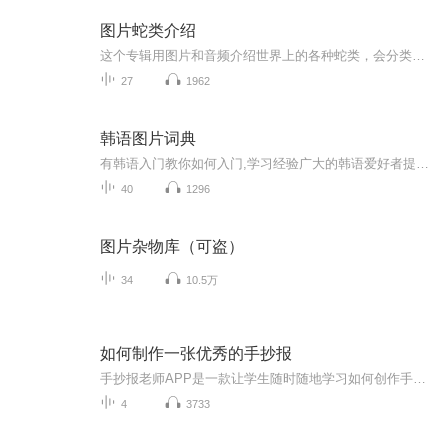
图片蛇类介绍
这个专辑用图片和音频介绍世界上的各种蛇类，会分类别介绍，如有错误欢迎指正。
27
1962
韩语图片词典
有韩语入门教你如何入门,学习经验广大的韩语爱好者提供自己学习的心得体会;韩语词汇包含各类词汇满足你各个方面的需求;韩语阅读:韩国古今各种书籍、童话、谚语等的阅读;韩语...
40
1296
图片杂物库（可盗）
34
10.5万
如何制作一张优秀的手抄报
手抄报老师APP是一款让学生随时随地学习如何创作手抄报的高级实用产品，学生不仅可以在视频中观看优质的课程讲解和手绘步骤，还可以欣赏到千余种优秀的手抄报作品。同时，在学习之余，还能DIY自由创作手抄报，寓教于乐。让你成为手抄报达人，教你轻松搞定手抄报！...
4
3733