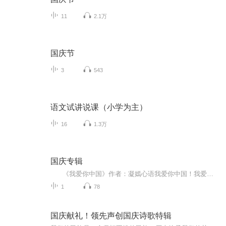
11
2.1万
国庆节
3
543
语文试讲说课（小学为主）
16
1.3万
国庆专辑
《我爱你中国》作者：凝嫣心语我爱你中国！我爱你春天蓬勃的秧苗；我爱你秋日金黄的硕果。我爱你中国！我爱你青松气质，我爱你红梅品格！我爱你家乡的甜蔗好像乳汁滋润着我的心窝。我爱你中国，我要把最美的歌儿献给你，我的母亲我的祖国。我爱你中国，我爱...
1
78
国庆献礼！领先声创国庆诗歌特辑