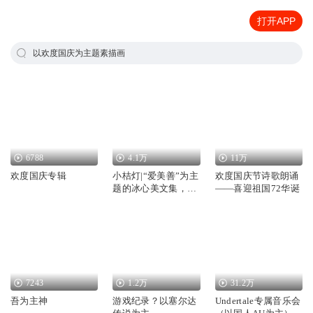
打开APP
以欢度国庆为主题素描画
6788
4.1万
11万
欢度国庆专辑
小桔灯|“爱美善”为主
欢度国庆节诗歌朗诵
题的冰心美文集，中
——喜迎祖国72华诞
国现代儿童文学“爱
的经典”读本
7243
1.2万
31.2万
吾为主神
游戏纪录？以塞尔达
Undertale专属音乐会