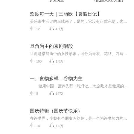
传说为主
（以国人AU为主）
欢度每一天｜三丽欧【暑假日记】
美乐蒂生活记的后续来了，是的，它没有正式完结，这个后续讲的是：美乐蒂他们在暑假里的真实事件，虽然人物是虚拟的，但故事的真永远第一！希望大家在假期看到更好的我们！
12
4.1万
旦角为主的京剧唱段
旦角是指戏曲中的女性形象，可分为青衣、花旦、刀马旦、武旦、老旦、花衫等类别。其中京剧旦角著名的四大流派为梅派、程派、荀派、尚派。
100
1.8万
一、食物多样，谷物为主
健康中国，营养先行！吃什么，怎么吃才是健康的生活方式? 《中国居民膳食指南2016》做为纲领性文件，为我们做了最科学的解答，让我们一起来听听吧！ 哪些人适合听? 我的回答是：2岁以上都可以！另外还包括孕妇乳母、婴幼儿、儿童少年、老年人、素食人群等特定人群的膳食指南。 做为一位营养工作者，我希望能尽自己绵薄之力，带领朋友们一起明明白白学营养知识，健健康康做营养达人！ 有兴趣的朋友欢迎订阅收听！...
8
1472
国庆特辑（国庆节快乐）
在评书界，小魏有个朋友叫刘鹏，是一个为评书努力的小伙子。在2021年国庆期间，他想弄个特辑，便烦劳我给他录个爱国题材的评书小段儿。这种事情，不是特殊情况，小魏一般不会拒绝，也就给其录了一个《鲁迅踢鬼》，等他传完，我再传到我的专辑里。另外，小...
14
1.6万