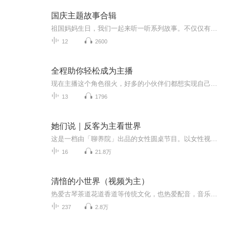
国庆主题故事合辑
祖国妈妈生日，我们一起来听一听系列故事。不仅仅有《我的祖国》，还有红军故事，也有关于战争的故事，让大家体会到和平年代的不易。
12
2600
全程助你轻松成为主播
现在主播这个角色很火，好多的小伙伴们都想实现自己的主播梦，并且希望能给自己带来收益，但是又不敢面对镜头，只要一出镜就会发蒙！今天就给大家分享一个不用出镜也能火的平台，也是当前最火的音频平台叫喜马拉雅，接下来我用大白话给大家分享，关于平台...
13
1796
她们说｜反客为主看世界
这是一档由「聊养院」出品的女性圆桌节目。以女性视角和你聊聊情感、生活、职场。我们争取入世但不入俗，中庸而不平庸。加w“li1254007708”拉你加入聊养院~
16
21.8万
清愔的小世界（视频为主）
热爱古琴茶道花道香道等传统文化，也热爱配音，音乐和阅读。这张专辑以视频形式记录分享自己的日常点滴和配音作品，有时候还会推荐喜欢的书和音乐等。
237
2.8万