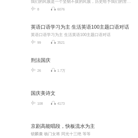
我们的民族是一个坚韧不拔的民族，历史给予我们的苦难都变成了闪着金光的勋章！我们的国家是一个龙腾虎跃的国家，那条巨龙正以不可阻挡之势崛起于神奇的东方！------------------------------------------------值此祖国70周年华诞之际，领先声创以诗歌向祖国献礼！用我们的声音、用我们的热血、用我们的灵魂诵读经典爱国篇章，歌颂我们的祖国！永远繁荣富强！
8
6076
英语口语学习为主 生活英语100主题口语对话
英语口语学习为主 生活英语100主题口语对话
99
3521
刑法国庆
26
1.7万
国庆美诗文
108
4173
京剧高能唱段，快板流水为主
锁麟囊 杨门女将 同光十三绝 等等