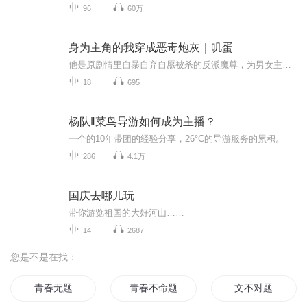
96
60万
身为主角的我穿成恶毒炮灰｜叽蛋
他是原剧情里自暴自弃自愿被杀的反派魔尊，为男女主的爱情添砖加瓦，可被另一个位面来的主角一脚踢翻剧情。魔尊大人自暴自弃不想活了？不存在！甚至捏着男女主威胁主角。“你要是不要我了，我就捏死他们两。”男女主:你清高你了不起，你拿我们的命当玩具！...
18
695
杨队‖菜鸟导游如何成为主播？
一个的10年带团的经验分享，26°C的导游服务的累积。
286
4.1万
国庆去哪儿玩
带你游览祖国的大好河山……
14
2687
您是不是在找：
青春无题
青春不命题
文不对题