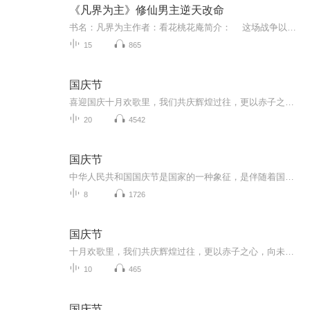
《凡界为主》修仙男主逆天改命
书名：凡界为主作者：看花桃花庵简介： 这场战争以易派的胜利结束！胜利后的易派占领了修道界！而纯阳道长也将海域分成了三块，两条龙族两块，小怪一块，而冷浪也成为了易派掌门。至于纯阳道长，他没有飞升仙界，因为他想回到天山山顶，去找小羊！
15
865
国庆节
喜迎国庆十月欢歌里，我们共庆辉煌过往，更以赤子之心，向未来书写滚烫的誓言——这盛世，值得我们以热爱相拥。
20
4542
国庆节
中华人民共和国国庆节是国家的一种象征，是伴随着国家的出现而出现的。让我们用诗歌朗诵歌颂祖国的繁荣富强，国泰民安。
8
1726
国庆节
十月欢歌里，我们共庆辉煌过往，更以赤子之心，向未来书写滚烫的誓言——这盛世，值得我们以热爱相拥。
10
465
国庆节