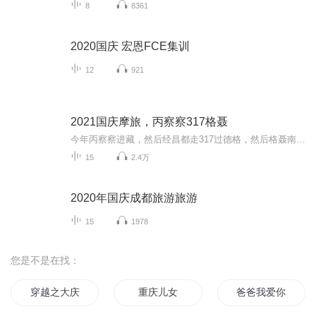
8
8361
2020国庆 宏恩FCE集训
12
921
2021国庆摩旅，丙察察317格聂
今年丙察察进藏，然后经昌都走317过德格，然后格聂南线，最后沙溪古镇收尾。
15
2.4万
2020年国庆成都旅游旅游
15
1978
您是不是在找：
穿越之大庆帝国
重庆儿女
爸爸我爱你