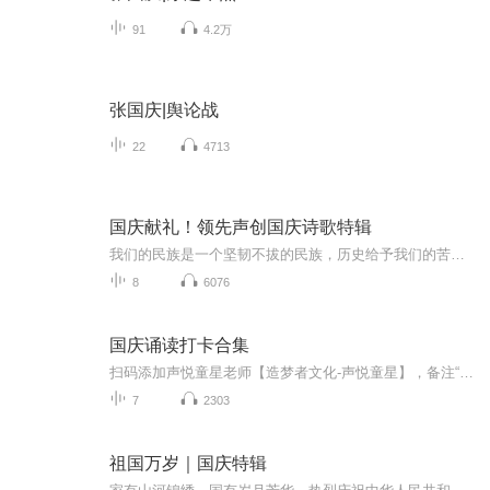
91
4.2万
张国庆|舆论战
22
4713
国庆献礼！领先声创国庆诗歌特辑
我们的民族是一个坚韧不拔的民族，历史给予我们的苦难都变成了闪着金光的勋章！我们的国家是一个龙腾虎跃的国家，那条巨龙正以不可阻挡之势崛起于神奇的东方！------------------------------------------------值此祖国70周年华诞之际，领先声创以诗歌向祖国献礼！用我们的声音、用我们的热血、用我们的灵魂诵读经典爱国篇章，歌颂我们的祖国！永远繁荣富强！
8
6076
国庆诵读打卡合集
扫码添加声悦童星老师【造梦者文化-声悦童星】，备注“诵读打卡”报名，已添加好友的，直接发送“诵读打卡”报名，报名成功后进入社群。
7
2303
祖国万岁｜国庆特辑