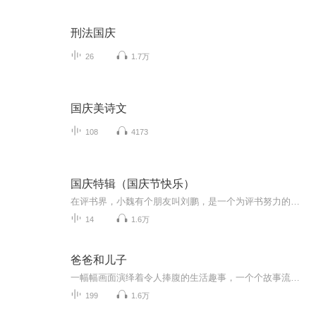
刑法国庆
26
1.7万
国庆美诗文
108
4173
国庆特辑（国庆节快乐）
在评书界，小魏有个朋友叫刘鹏，是一个为评书努力的小伙子。在2021年国庆期间，他想弄个特辑，便烦劳我给他录个爱国题材的评书小段儿。这种事情，不是特殊情况，小魏一般不会拒绝，也就给其录了一个《鲁迅踢鬼》，等他传完，我再传到我的专辑里。另外，小...
14
1.6万
爸爸和儿子
一幅幅画面演绎着令人捧腹的生活趣事，一个个故事流淌出父子间浓浓的真情。风靡世界的经典漫画。
199
1.6万