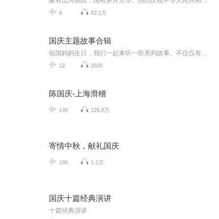
家有山河锦绣，国有岁月芳华。热烈庆祝中华人民共和国成立73周年！
6
82.1万
国庆主题故事合辑
祖国妈妈生日，我们一起来听一听系列故事。不仅仅有《我的祖国》，还有红军故事，也有关于战争的故事，让大家体会到和平年代的不易。
12
2600
陈国庆-上海滑稽
149
126.8万
寄情中秋，献礼国庆
195
1.1万
国庆十篇经典演讲
十篇经典演讲