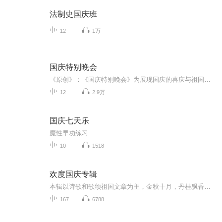
法制史国庆班
12
1万
国庆特别晚会
《原创》：《国庆特别晚会》为展现国庆的喜庆与祖国的深情我将以具体的场景切入从清晨升旗的庄严到街头巷尾的欢庆到历史与当下的交融，用优美的笔触传递对祖国的热爱与自豪！用诗歌和情感美文形式，歌颂祖国的繁荣富强，祝人民幸福安康！
12
2.9万
国庆七天乐
魔性早功练习
10
1518
欢度国庆专辑
本辑以诗歌和歌颂祖国文章为主，金秋十月，丹桂飘香，在这个充满丰收喜悦的季节里，我们满怀激动和自豪，迎来了中华人民共和国76周年华诞。这不仅是一个庄重的纪念日，更是全体中华儿女共同欢庆的盛大的节日，承载着深厚的民族情感和历史意义.
167
6788