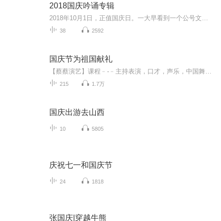
2018国庆吟诵专辑
2018年10月1日，正值国庆日。一大早看到一个公号文章，正是文天祥的《己卯十月一日至燕越五日罹狴犴有感而赋》。当然，彼十一非当今的十一。不过数字的巧合还是让人感触，今天拿来读一读，体味一番历史英杰的民族情怀，恰也当时。 根据诗题来看，这组诗是写于十月一日至十月五日之间，是文天祥被俘之后所作，这些诗作不仅有凛凛正气，更也能看的到他百端交集的复杂情感。另一首于右任先生的《望大陆》，微信公号有称《望乡》，一句“山之上国之殇”荡气回肠，一并兴起拿来读了一读。仓促间多有瑕疵...
38
2592
国庆节为祖国献礼
【蔡蔡演艺】课程﹣-﹣主持表演，口才，声乐，中国舞，民族舞。独特的小舞台，专业的录音棚，每一位同学都能成为优秀的小明星。独特的教学模式，轻松上课，快乐学习！知名主持人，舞蹈家，高级教师任职授课！江南总校：河沟街42号三楼 18545856430江北分校...
215
1.7万
国庆出游去山西
10
5805
庆祝七一和国庆节
24
1818
张国庆|穿越牛熊