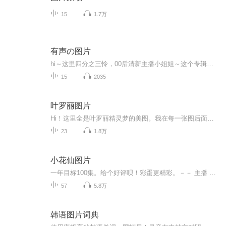
15
1.7万
有声の图片
hi～这里四分之三怜，00后清新主播小姐姐～这个专辑是由四分之三怜与微笑小熊工作室合作出版，由于都是千怜的工作室，所以质量保障十分，如果您恶意差评，说明您眼睛要么是x了，要么就是您道德有问题～好啦，也当作是千怜500粉丝的福利专辑叭别对我说我喜欢你你廉价的喜欢抵不上夏天的一根雪糕
15
2035
叶罗丽图片
Hi！这里全是叶罗丽精灵梦的美图。我在每一张图后面都给大家留了点时间让大家把喜欢的图保存下来。如果你觉得这个图不太清晰，你可以私信找我要原图哦！
23
1.8万
小花仙图片
一年目标100集。给个好评呗！彩蛋更精彩。－－ 主播 贝瑞吖也叫逆光小爱
57
5.8万
韩语图片词典