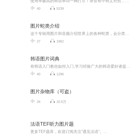
使用率极高的韩语单词一网打尽！录音有中韩文对照，方便同学们在路上收听磨耳朵！更多韩语学习的内容，欢迎关注订阅“韩语助手FM” ：）
40
5239
图片蛇类介绍
这个专辑用图片和音频介绍世界上的各种蛇类，会分类别介绍，如有错误欢迎指正。
27
1962
韩语图片词典
有韩语入门教你如何入门,学习经验广大的韩语爱好者提供自己学习的心得体会;韩语词汇包含各类词汇满足你各个方面的需求;韩语阅读:韩国古今各种书籍、童话、谚语等的阅读;韩语...
40
1296
图片杂物库（可盗）
34
10.5万
法语TEF听力图片题
更多TEF题库，欢迎订阅关注“遇见法语”。...