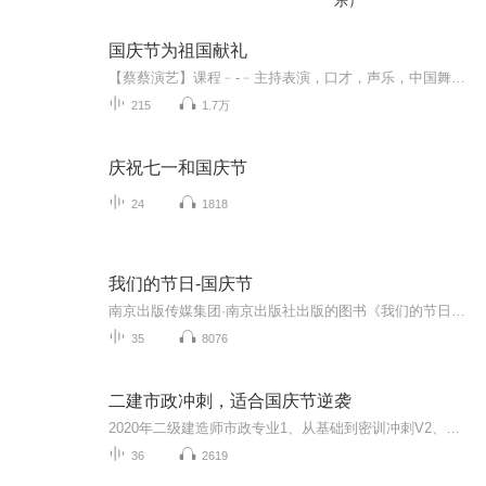
乐）
国庆节为祖国献礼
【蔡蔡演艺】课程﹣-﹣主持表演，口才，声乐，中国舞，民族舞。独特的小舞台，专业的录音棚，每一位同学都能成为优秀的小明星。独特的教学模式，轻松上课，快乐学习！知名主持人，舞蹈家，高级教师任职授课！江南总校：河沟街42号三楼 18545856430江北分校...
215
1.7万
庆祝七一和国庆节
24
1818
我们的节日-国庆节
南京出版传媒集团·南京出版社出版的图书《我们的节日》通过对中国节日文化和节日意义进行深度的挖掘，面向青少年群体构建独具特色的栏目内容，以此丰富春节、元宵节、清明节、端午节、七夕节、中秋节、重阳节等传统节日；六一节、教师节、国庆节等新兴节日的文化内涵和表现形式。促进青少年形成新的节日习俗，提升节日仪式感、认同感。音频作品由金陵朗读者联盟志愿者朗诵，南京音像出版社、金陵图书馆联合制作。
35
8076
二建市政冲刺，适合国庆节逆袭
2020年二级建造师市政专业1、从基础到密训冲刺V2、从精华课程到超压密押V3、0基础同步更新v4、持续更新到2020年考试V5、只要你跟着学让你一次稳拿证V6、渠道超压压题，超压三页纸等独家绝密压题!
36
2619