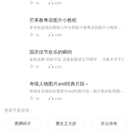
24
8337
芒果教粤语图片小教程
本专辑是我在网络小平台和线下教粤语的图片小教程，做成图片是方便传播保存下来哦！这些教程涉及生活各方面，而且是基础加地道口语都有，非常实用，建议保存！
22
1599
国庆佳节欢乐的瞬间
金秋送爽 层林尽染 适逢新疆成立70周年 ，乌鲁木齐于2025年9月23日迎来党中央和习大大带领的慰问团。新疆各族群众欢欣鼓舞，热烈欢迎。
27
1311
奇喵人物图片and经典片段～
奇喵各专辑的好看图片and经典片段～图片要的私我哦～我发泥～（要关注+专辑好评噢）
26
1145
您是不是在找：
图腾碎片
重生之大抄袭王
庆云传奇