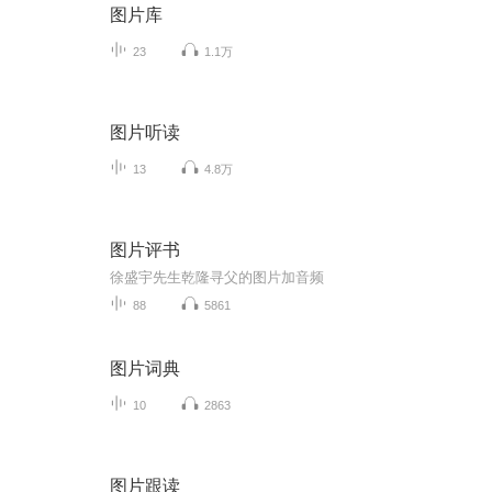
图片库
23
1.1万
图片听读
13
4.8万
图片评书
徐盛宇先生乾隆寻父的图片加音频
88
5861
图片词典
10
2863
图片跟读