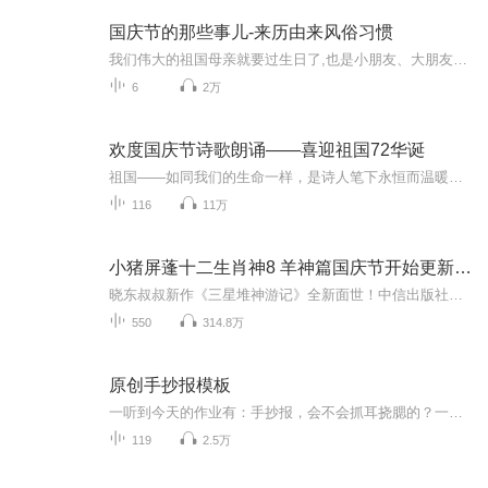
国庆节的那些事儿-来历由来风俗习惯
我们伟大的祖国母亲就要过生日了,也是小朋友、大朋友们最喜欢的“国庆小长假”或说“黄金周”还有说”国庆7天乐”的，说法真是不一而足。那么“国庆节”是怎么来的？自古以来国庆节怎么庆贺？新中国国庆节的来历，以及新中国国庆节的庆贺方式又有哪些呢？ ...
6
2万
欢度国庆节诗歌朗诵——喜迎祖国72华诞
祖国——如同我们的生命一样，是诗人笔下永恒而温暖的主题。在祖国72周年华诞来临之际，特创建这个诗歌朗诵专辑，诵读经典爱国篇章，和大家一起歌颂祖国，向国庆的献礼！祝愿伟大的祖国繁荣富强，祝愿大家国庆节快乐，度过平安快乐的黄金周假期！
116
11万
小猪屏蓬十二生肖神8 羊神篇国庆节开始更新啦！
晓东叔叔新作《三星堆神游记》全新面世！中信出版社出版！京东当当淘宝均有售！点蓝色字收听——《小猪屏蓬爆笑日记2024》《小猪屏蓬爆笑日记2》《小猪屏蓬爆笑日记1》让你笑得喘不上气！《我进故宫当富翁——小猪屏蓬故宫财商笔记》教你成为大富翁！《小...
550
314.8万
原创手抄报模板
一听到今天的作业有：手抄报，会不会抓耳挠腮的？一起来看看，总有您需要的模板在这里。
119
2.5万