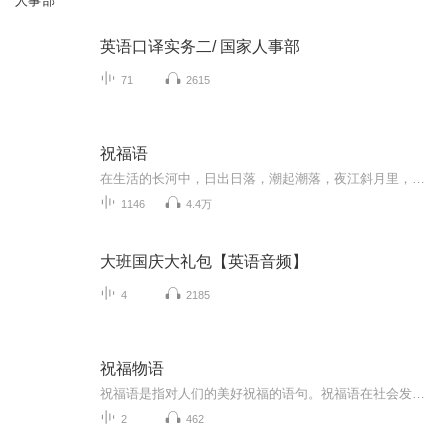
人事部
英语口译实务二/ 国家人事部
71
2615
祝福语
在生活的长河中，日出日落，潮起潮落，夜江斜月里，两三星火是瓜州，缘份让我们相遇相聚，心灵呼唤，爱的寄盼，天天开心，快乐每一天，祝福天天在心间，爱的暖流，伴我们度过每个春夏秋冬！祝福我和我的朋友们，年年岁岁，节目主题:祝福语主播介绍:雍仲昭...
1146
4.4万
大班国庆大礼包【英语音频】
4
2185
祝福物语
祝福语是指对人们的美好祝福的语句。祝福语在社会发展中已经不是仅限于在节日和宴会上出现，常见的情侣互发手机信息祝福，天气冷暖变化问候祝福，朋友日常间的鼓励祝福，每天的清晨问候祝福等等。
2
462