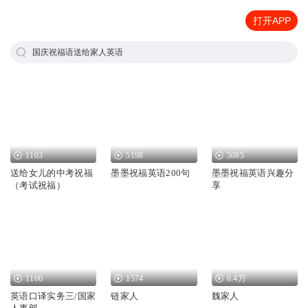
打开APP
国庆祝福语送给家人英语
1103
5198
5085
送给女儿的中考祝福
墨墨祝福英语200句
墨墨祝福英语兴趣分
（考试祝福）
享
1166
1574
6.4万
英语口译实务三/国家
链家人
魏家人