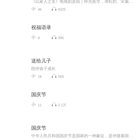
《以家人之名》电视剧是由丁梓光执导，谭松韵、宋威龙领衔主演，张新成特别出演，涂松岩、孙铱、何瑞贤、安戈等主演，张晞临友情出演的青春成长治愈剧。三个没有血缘关系、在原生家庭遭遇过不同伤痛的孩子，机缘巧合下凑在一起成为了兄妹。大哥凌霄、二哥...
46
5025
祝福语录
8
995
送给儿子
陪伴孩子成长
18
559
国庆节
11
2.1万
国庆节
中华人民共和国国庆节是国家的一种象征，是伴随着国家的出现而出现的。让我们用诗歌朗诵歌颂祖国的繁荣富强，国泰民安。