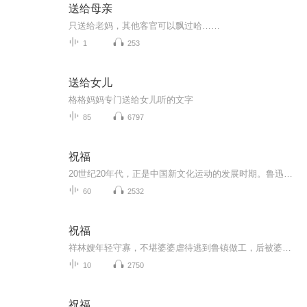
送给母亲
只送给老妈，其他客官可以飘过哈……
1
253
送给女儿
格格妈妈专门送给女儿听的文字
85
6797
祝福
20世纪20年代，正是中国新文化运动的发展时期。鲁迅以极大的热情欢呼辛亥革命的爆发，可是不久他看到辛亥革命以后，帝制政权虽被推翻，但取而代之的却是地主阶级的军阀官僚的统治，封建社会的基础并没有彻底摧毁，中国的广大人民，尤其是农民，他们过着饥寒交迫的生活，宗法观念、封建礼教仍然是压在人民头上的精神枷锁。在这种社会背景下，在个人对社会的责任感驱使下，1924年2月7日鲁迅先生创作了这篇小说。 1.《祝福》的主题在于揭露“四权”（政权、族权、 神权、夫权）对中国妇女的迫害。...
60
2532
祝福
祥林嫂年轻守寡，不堪婆婆虐待逃到鲁镇做工，后被婆婆强行抓回卖给贺老六。她努力抗争却无奈顺从，与贺老六生活后有了儿子阿毛。然而，贺老六病故，阿毛被狼吃掉，祥林嫂再次陷入绝境，又回到鲁镇。但此时的她已被视为不祥之人，最终在别人的祝福声中孤独...
10
2750
祝福