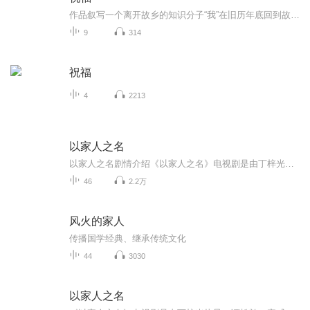
作品叙写一个离开故乡的知识分子“我”在旧历年底回到故乡后寄寓在本家四叔(鲁四老爷)家里准备过“祝福”时，见证了四叔家先前的女仆祥林嫂瘁死的悲剧。该小说通过描述祥林嫂悲剧的一生，表现了作者对受压迫妇女的同情及对封建思想封建礼教的无情揭露。也...
9
314
祝福
4
2213
以家人之名
以家人之名剧情介绍《以家人之名》电视剧是由丁梓光执导，谭松韵、宋威龙领衔主演，张新成特别出演，涂松岩、孙铱、何瑞贤、安戈等主演，张晞临友情出演的青春成长治愈剧。三个没有血缘关系、在原生家庭遭遇过不同伤痛的孩子，机缘巧合下凑在一起成为了兄...
46
2.2万
风火的家人
传播国学经典、继承传统文化
44
3030
以家人之名