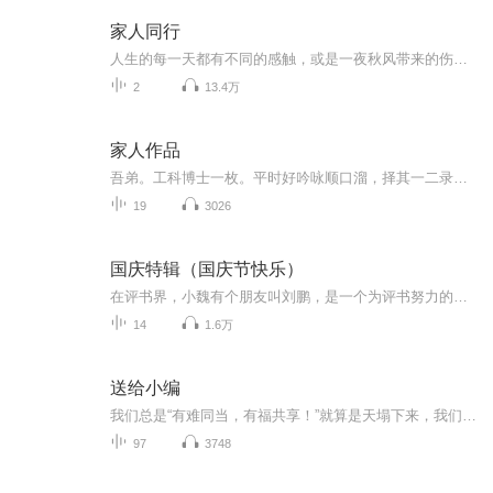
家人同行
人生的每一天都有不同的感触，或是一夜秋风带来的伤感，或是早春新芽带来的期许，愿我的分享与君共勉
2
13.4万
家人作品
吾弟。工科博士一枚。平时好吟咏顺口溜，择其一二录之，值得玩味！
19
3026
国庆特辑（国庆节快乐）
在评书界，小魏有个朋友叫刘鹏，是一个为评书努力的小伙子。在2021年国庆期间，他想弄个特辑，便烦劳我给他录个爱国题材的评书小段儿。这种事情，不是特殊情况，小魏一般不会拒绝，也就给其录了一个《鲁迅踢鬼》，等他传完，我再传到我的专辑里。另外，小...
14
1.6万
送给小编
我们总是“有难同当，有福共享！”就算是天塌下来，我们还是一起摊着。
97
3748