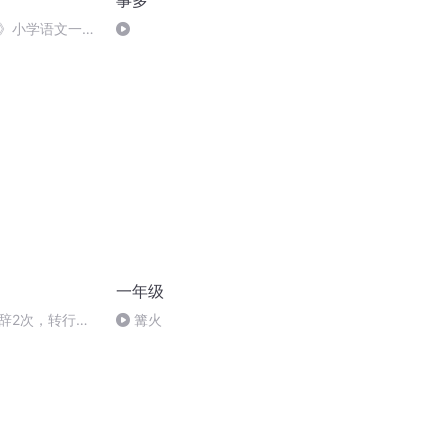
事多
虹》小学语文一年
一年级语文课文
一年级
辞2次，转行3
篝火
到神仙工作的？