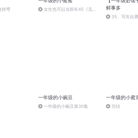
一年级的小蜜蜜
【一年级必读
鲜事多
急转弯
女生也可以当班长45《见证
奇迹》（下）.mp3
35、写生比
一年级的小豌豆
一年级的小蜜
一年级的小豌豆第30集
完结