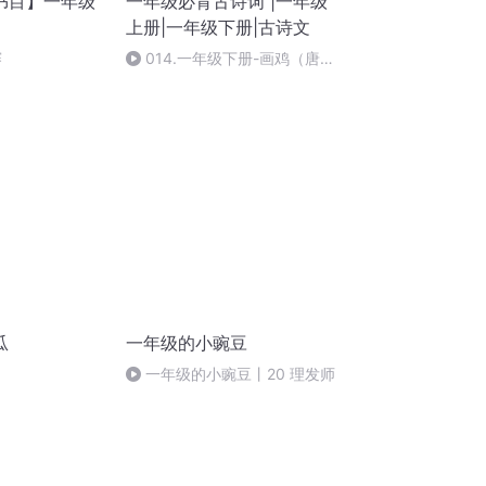
书目】一年级
一年级必背古诗词 |一年级
上册|一年级下册|古诗文
赛
014.一年级下册-画鸡（唐
寅）【一年级必背古诗词14首】
瓜
一年级的小豌豆
一年级的小豌豆丨20 理发师