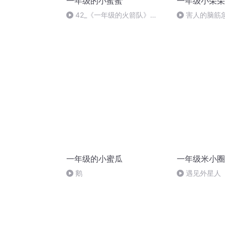
一年级的小蜜蜜
一年级小朵朵
42_《一年级的火箭队》
害人的脑筋
（下）-女学霸的学习妙招
一年级的小蜜瓜
一年级米小圈
鹅
遇见外星人