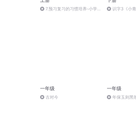
上册
下册
7.预习复习的习惯培养-小学
识字3《小
低年级学习习惯的培养-课课听
年级下册课文
蝌蚪老师
文朗读课课听
一年级
一年级
古对今
年保玉则黑