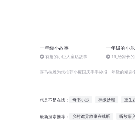
一年级小故事
一年级的小乐
有趣的小巨人童话故事
19_给家长
的好孩子（完）.
喜马拉雅为您推荐小度国庆手手抄报一年级的精选
奇书小抄
神级抄霸
重生
您是不是在找：
抄袭者系统
穿越之大庆帝国
乡村诡异故事在线听
听故事
最新搜索推荐：
庆云传奇
异能重生西门庆
星空派对故事在线听
中国速