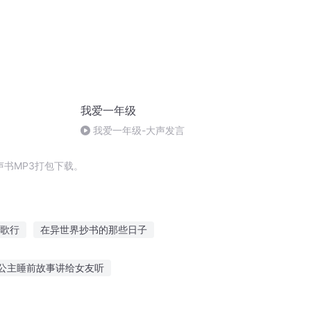
我爱一年级
我爱一年级-大声发言
书MP3打包下载。
歌行
在异世界抄书的那些日子
手札
三京夜行抄
大庆皇太子
公主睡前故事讲给女友听
的故事
5岁听故事推荐试听