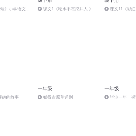
级下册
级下册
青蛙》小学语文一
课文1《吃水不忘挖井人 》新
课文11《彩
预习一年级语文课
小学语文一年级下册课文预习精
级下册课文预习
蝌蚪老师讲语文
讲一年级语文课文朗读课课听
朗读课课听
一年级
一年级
颈鹤的故事
赋得古原草送别
毕业一年，裸
次，我是怎么找