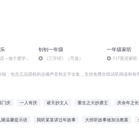
乐
钊钊一年级
一年级家听
的话～做个爱学习
《三字经》（节选）
7.17英语家听
mp3
专辑，包含正品授权的连播声音和文字全集，支持免费在线试听阅读和有声
西门庆
一人有庆
诸天抄文人
重生之大抄袭王
庆余年之长
嘉庆皇帝
千年夜行抄
重庆儿女
大庆第一恶
庆阳成长
入睡温馨提示语
我听某某讲过年故事
大班听故事做加法教案
女权世界的文抄公
滑故事在线听
听故事刷视频赚钱吗
听爱情故事片
听许由洗耳