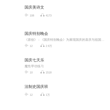
国庆美诗文
108
4173
国庆特别晚会
《原创》：《国庆特别晚会》为展现国庆的喜庆与祖国的深情我将以具体的场景切入从清晨升旗的庄严到街头巷尾的欢庆到历史与当下的交融，用优美的笔触传递对祖国的热爱与自豪！用诗歌和情感美文形式，歌颂祖国的繁荣富强，祝人民幸福安康！
12
2.9万
国庆七天乐
魔性早功练习
10
1518
法制史国庆班
12
1万