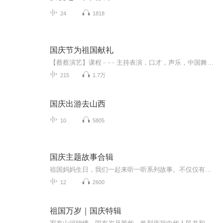
24
1818
国庆节为祖国献礼
【蔡蔡演艺】课程﹣-﹣主持表演，口才，声乐，中国舞，民族舞。独特的小舞台，专业的录音棚，每一位同学都能成为优秀的小明星。独特的教学模式，轻松上课，快乐学习！知名主持人，舞蹈家，高级教师任职授课！江南总校：河沟街42号三楼 18545856430江北分校...
215
1.7万
国庆出游去山西
10
5805
国庆主题故事合辑
祖国妈妈生日，我们一起来听一听系列故事。不仅仅有《我的祖国》，还有红军故事，也有关于战争的故事，让大家体会到和平年代的不易。
12
2600
祖国万岁｜国庆特辑