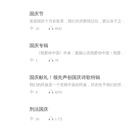
国庆节
喜迎国庆十月欢歌里，我们共庆辉煌过往，更以赤子之心，向未来书写滚烫的誓言——这盛世，值得我们以热爱相拥。
20
4542
国庆专辑
《我爱你中国》作者：凝嫣心语我爱你中国！我爱你春天蓬勃的秧苗；我爱你秋日金黄的硕果。我爱你中国！我爱你青松气质，我爱你红梅品格！我爱你家乡的甜蔗好像乳汁滋润着我的心窝。我爱你中国，我要把最美的歌儿献给你，我的母亲我的祖国。我爱你中国，我爱...
1
78
国庆献礼！领先声创国庆诗歌特辑
我们的民族是一个坚韧不拔的民族，历史给予我们的苦难都变成了闪着金光的勋章！我们的国家是一个龙腾虎跃的国家，那条巨龙正以不可阻挡之势崛起于神奇的东方！------------------------------------------------值此祖国70周年华诞之际，领先声创以诗歌向祖国献礼！用我们的声音、用我们的热血、用我们的灵魂诵读经典爱国篇章，歌颂我们的祖国！永远繁荣富强！
8
6076
刑法国庆
26
1.7万