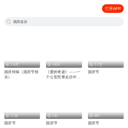
打开APP
国庆走访
1.6万
1418
2.1万
国庆特辑（国庆节快
《爱的奇迹》——一
国庆节
乐）
个公安民警走访中的
真实故事
1726
543
465
国庆节
国庆节
国庆节