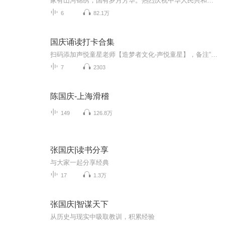
家有山河锦绣，国有岁月芳华。热烈庆祝中华人民共和国成立73周年！
6
82.1万
国庆诵读打卡合集
扫码添加声悦童星老师【造梦者文化-声悦童星】，备注“诵读打卡”报名，已添加好友的，直接发送“诵读打卡”报名，报名成功后进入社群。
7
2303
陈国庆-上海滑稽
149
126.8万
张国庆|读书分享
与大家一起分享经典
17
1.3万
张国庆|智谋天下
从历史与现实中吸取教训，积累经验