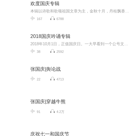
欢度国庆专辑
本辑以诗歌和歌颂祖国文章为主，金秋十月，丹桂飘香，在这个充满丰收喜悦的季节里，我们满怀激动和自豪，迎来了中华人民共和国76周年华诞。这不仅是一个庄重的纪念日，更是全体中华儿女共同欢庆的盛大的节日，承载着深厚的民族情感和历史意义.
167
6788
2018国庆吟诵专辑
2018年10月1日，正值国庆日。一大早看到一个公号文章，正是文天祥的《己卯十月一日至燕越五日罹狴犴有感而赋》。当然，彼十一非当今的十一。不过数字的巧合还是让人感触，今天拿来读一读，体味一番历史英杰的民族情怀，恰也当时。 根据诗题来看，这组诗是写于十月一日至十月五日之间，是文天祥被俘之后所作，这些诗作不仅有凛凛正气，更也能看的到他百端交集的复杂情感。另一首于右任先生的《望大陆》，微信公号有称《望乡》，一句“山之上国之殇”荡气回肠，一并兴起拿来读了一读。仓促间多有瑕疵...
38
2592
张国庆|舆论战
22
4713
张国庆|穿越牛熊
91
4.2万
庆祝七一和国庆节