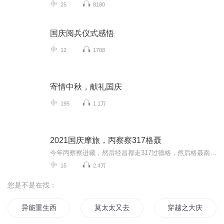
25
8180
国庆阅兵仪式感悟
12
1708
寄情中秋，献礼国庆
195
1.1万
2021国庆摩旅，丙察察317格聂
今年丙察察进藏，然后经昌都走317过德格，然后格聂南线，最后沙溪古镇收尾。
15
2.4万
您是不是在找：
异能重生西门庆
莫太太又去采访了
穿越之大庆帝国