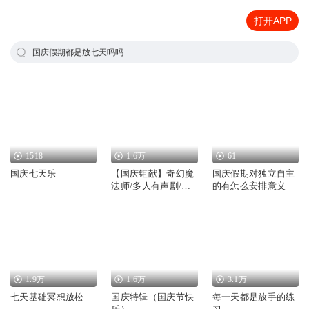
打开APP
国庆假期都是放七天吗吗
1518
1.6万
61
国庆七天乐
【国庆钜献】奇幻魔
国庆假期对独立自主
法师/多人有声剧/国
的有怎么安排意义
庆爆更七天乐
1.9万
1.6万
3.1万
七天基础冥想放松
国庆特辑（国庆节快
每一天都是放手的练