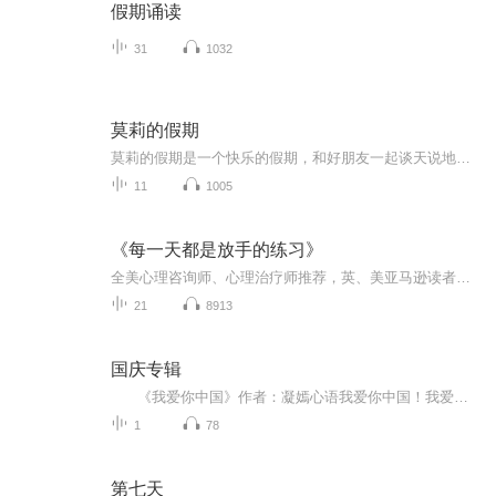
假期诵读
31
1032
莫莉的假期
莫莉的假期是一个快乐的假期，和好朋友一起谈天说地，一起进行一次华丽的冒险，一起去偶像的书店打工……可是，这个暑假与以前又有点不同，感觉大家一下子都长大了，有了这样那样的烦恼和秘密。妈妈的爱有时会觉得是种甜蜜的负担，与好朋友的相处彼此温暖又彼此伤害，心里藏着一个关于男孩子的秘密……看来，没有烦恼的成长，那是到不了的彼岸……
11
1005
《每一天都是放手的练习》
全美心理咨询师、心理治疗师推荐，英、美亚马逊读者五颗星推荐：《The language of letting go》如果能感谢自己有的一切，我们就能爱自己。如果能爱自己，我们就能做好准备，付出爱与接受爱。本书每天给你力量，让你练习如何爱、信任自己、处理情绪、得到...
21
8913
国庆专辑
《我爱你中国》作者：凝嫣心语我爱你中国！我爱你春天蓬勃的秧苗；我爱你秋日金黄的硕果。我爱你中国！我爱你青松气质，我爱你红梅品格！我爱你家乡的甜蔗好像乳汁滋润着我的心窝。我爱你中国，我要把最美的歌儿献给你，我的母亲我的祖国。我爱你中国，我爱...
1
78
第七天