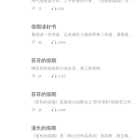
淘气泡泡冒不停，三千好奇问不休，《乐和的假期》开始咯！快来跟着乐和一起，国学池里打滚，故事屋中做梦，滑滑梯上品尝科学芝士吧！
12
624
假期读好书
暑假读一些书籍，记录成长小朋友即将二年级，暑期是阅读的黄金期。老师要求孩子继续用朗读的方式进行阅读，逐渐克服错字漏字多字等不良阅读习惯。那么我们索性将每天的阅读内容系统化以音频的形式进行保存，将孩子的成长记录。每则内容都是第一次通读，不...
99
3464
苏菲的假期
继苏菲的烦恼和小淑女后，第三部来啦
24
2.8万
苏菲的假期
《苏菲的假期》是塞居尔伯爵夫人“苏菲系列”的收官之作，讲述了苏菲、玛格丽特、卡米耶等“小淑女”和保罗、让、莱昂等“小绅士”在暑假里发生的种种。在这个悠长假期里，男孩和女孩们一起学习、玩耍、冒险，共同体验了重逢的喜悦和离别的悲伤，上演了一...
29
1449
漫长的假期
《漫长的假期》是《韩少功作品系列》第四卷，散文集。四十五篇散文，分为“远方”、“留痕”、“背影”三部分。《走亲戚》获1996年度福建文学奖。《笑的遗产》获1992年度《中国作家》散文奖。