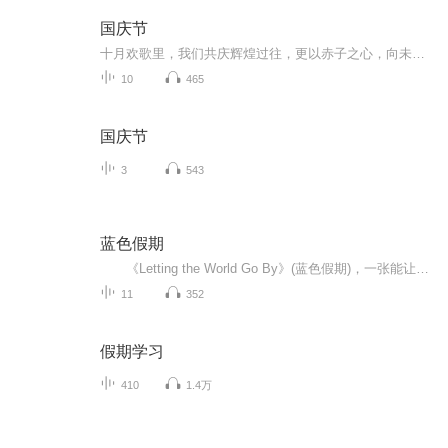
国庆节
十月欢歌里，我们共庆辉煌过往，更以赤子之心，向未来书写滚烫的誓言——这盛世，值得我们以热爱相拥。
10
465
国庆节
3
543
蓝色假期
《Letting the World Go By》(蓝色假期)，一张能让你心境平和，怡情悦性的发烧美乐，由世界著名的发烧名厂Real Music录制，多位新纪元音乐名家：钢琴家Kevin Kern，Danny Wright，Berward Koch，吉他手Govi，竖琴家Hilary Stagg等，倾情演奏十一首醉人...
11
352
假期学习
410
1.4万