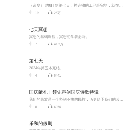
（余华） 约8H 到第七日，神造物的工已经完毕，就在第七日歇了他一切的工，安息了。 这可能不是余华先生最好的作品，却是他最伟大的小说，在读的过程中，我能感受到作家的愤怒和无力喷涌而出，来不及做更细心的修饰。这个第七天，在中国叫死无葬身之地。
19
25万
七天冥想
冥想的基础课程，冥想初学者必听。
7
41.2万
第七天
2024年第五本完结。
4
8441
国庆献礼！领先声创国庆诗歌特辑
我们的民族是一个坚韧不拔的民族，历史给予我们的苦难都变成了闪着金光的勋章！我们的国家是一个龙腾虎跃的国家，那条巨龙正以不可阻挡之势崛起于神奇的东方！------------------------------------------------值此祖国70周年华诞之际，领先声创以诗歌向祖国献礼！用我们的声音、用我们的热血、用我们的灵魂诵读经典爱国篇章，歌颂我们的祖国！永远繁荣富强！
8
6076
乐和的假期