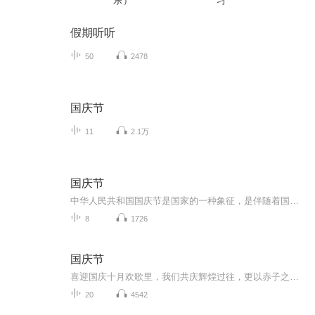
乐）
习
假期听听
50
2478
国庆节
11
2.1万
国庆节
中华人民共和国国庆节是国家的一种象征，是伴随着国家的出现而出现的。让我们用诗歌朗诵歌颂祖国的繁荣富强，国泰民安。
8
1726
国庆节
喜迎国庆十月欢歌里，我们共庆辉煌过往，更以赤子之心，向未来书写滚烫的誓言——这盛世，值得我们以热爱相拥。
20
4542