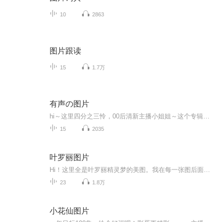
10
2863
图片跟读
15
1.7万
有声の图片
hi～这里四分之三怜，00后清新主播小姐姐～这个专辑是由四分之三怜与微笑小熊工作室合作出版，由于都是千怜的工作室，所以质量保障十分，如果您恶意差评，说明您眼睛要么是x了，要么就是您道德有问题～好啦，也当作是千怜500粉丝的福利专辑叭别对我说我喜欢你你廉价的喜欢抵不上夏天的一根雪糕
15
2035
叶罗丽图片
Hi！这里全是叶罗丽精灵梦的美图。我在每一张图后面都给大家留了点时间让大家把喜欢的图保存下来。如果你觉得这个图不太清晰，你可以私信找我要原图哦！
23
1.8万
小花仙图片