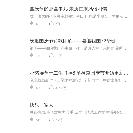
国庆节的那些事儿-来历由来风俗习惯
我们伟大的祖国母亲就要过生日了,也是小朋友、大朋友们最喜欢的“国庆小长假”或说“黄金周”还有说”国庆7天乐”的，说法真是不一而足。那么“国庆节”是怎么来的？自古以来国庆节怎么庆贺？新中国国庆节的来历，以及新中国国庆节的庆贺方式又有哪些呢？ ...
6
2万
欢度国庆节诗歌朗诵——喜迎祖国72华诞
祖国——如同我们的生命一样，是诗人笔下永恒而温暖的主题。在祖国72周年华诞来临之际，特创建这个诗歌朗诵专辑，诵读经典爱国篇章，和大家一起歌颂祖国，向国庆的献礼！祝愿伟大的祖国繁荣富强，祝愿大家国庆节快乐，度过平安快乐的黄金周假期！
116
11万
小猪屏蓬十二生肖神8 羊神篇国庆节开始更新啦！
晓东叔叔新作《三星堆神游记》全新面世！中信出版社出版！京东当当淘宝均有售！点蓝色字收听——《小猪屏蓬爆笑日记2024》《小猪屏蓬爆笑日记2》《小猪屏蓬爆笑日记1》让你笑得喘不上气！《我进故宫当富翁——小猪屏蓬故宫财商笔记》教你成为大富翁！《小...
550
314.8万
快乐一家人
书籍信息:小说故事内容重点:生活情感工作学主播介绍:讲故事，聊生活。推荐人群:任何人
545
2.2万