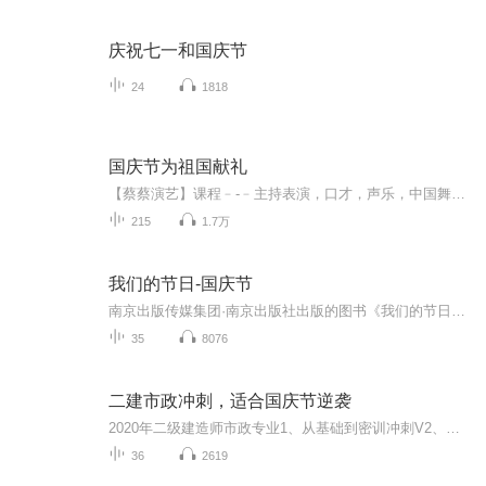
庆祝七一和国庆节
24
1818
国庆节为祖国献礼
【蔡蔡演艺】课程﹣-﹣主持表演，口才，声乐，中国舞，民族舞。独特的小舞台，专业的录音棚，每一位同学都能成为优秀的小明星。独特的教学模式，轻松上课，快乐学习！知名主持人，舞蹈家，高级教师任职授课！江南总校：河沟街42号三楼 18545856430江北分校...
215
1.7万
我们的节日-国庆节
南京出版传媒集团·南京出版社出版的图书《我们的节日》通过对中国节日文化和节日意义进行深度的挖掘，面向青少年群体构建独具特色的栏目内容，以此丰富春节、元宵节、清明节、端午节、七夕节、中秋节、重阳节等传统节日；六一节、教师节、国庆节等新兴节日的文化内涵和表现形式。促进青少年形成新的节日习俗，提升节日仪式感、认同感。音频作品由金陵朗读者联盟志愿者朗诵，南京音像出版社、金陵图书馆联合制作。
35
8076
二建市政冲刺，适合国庆节逆袭
2020年二级建造师市政专业1、从基础到密训冲刺V2、从精华课程到超压密押V3、0基础同步更新v4、持续更新到2020年考试V5、只要你跟着学让你一次稳拿证V6、渠道超压压题，超压三页纸等独家绝密压题!
36
2619