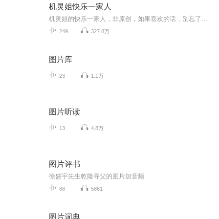
机灵姐快乐一家人
机灵姐的快乐一家人，非原创，如果喜欢的话，别忘了订阅一下，再加一个五星好评哟，拒绝恶意差评哈
249
327.8万
图片库
23
1.1万
图片听读
13
4.8万
图片评书
徐盛宇先生乾隆寻父的图片加音频
88
5861
图片词典