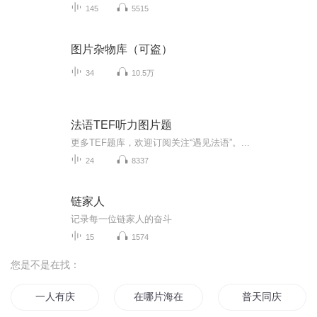
145
5515
图片杂物库（可盗）
34
10.5万
法语TEF听力图片题
更多TEF题库，欢迎订阅关注“遇见法语”。...
24
8337
链家人
记录每一位链家人的奋斗
15
1574
您是不是在找：
一人有庆
在哪片海在那片海
普天同庆