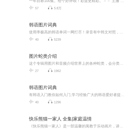
一年目标100集。给个好评呗！彩蛋更精彩。－－ 主播 贝瑞吖也叫逆光小爱
57
5.8万
韩语图片词典
使用率极高的韩语单词一网打尽！录音有中韩文对照，方便同学们在路上收听磨耳朵！更多韩语学习的内容，欢迎关注订阅“韩语助手FM” ：）
40
5239
图片蛇类介绍
这个专辑用图片和音频介绍世界上的各种蛇类，会分类别介绍，如有错误欢迎指正。
27
1962
韩语图片词典
有韩语入门教你如何入门,学习经验广大的韩语爱好者提供自己学习的心得体会;韩语词汇包含各类词汇满足你各个方面的需求;韩语阅读:韩国古今各种书籍、童话、谚语等的阅读;韩语...
40
1296
快乐熊猫一家人 全集|家庭温情
《快乐熊猫一家人》是一部温馨的寓教于乐动画片，讲述了熊猫点点和他幸福和谐的家庭关系。熊猫点点非常快乐，积极向上，本片强调了家庭成员之间的紧密联系和相互关爱的情感。