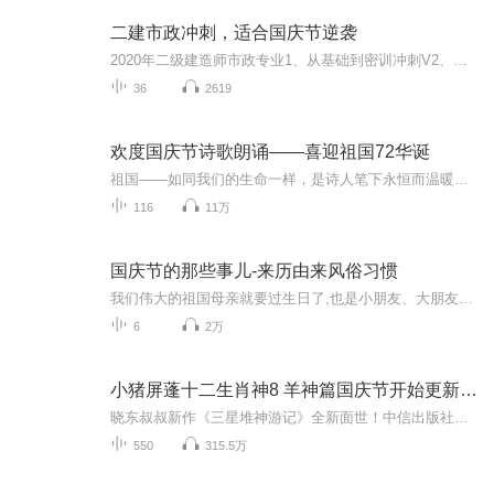
二建市政冲刺，适合国庆节逆袭
2020年二级建造师市政专业1、从基础到密训冲刺V2、从精华课程到超压密押V3、0基础同步更新v4、持续更新到2020年考试V5、只要你跟着学让你一次稳拿证V6、渠道超压压题，超压三页纸等独家绝密压题!
36
2619
欢度国庆节诗歌朗诵——喜迎祖国72华诞
祖国——如同我们的生命一样，是诗人笔下永恒而温暖的主题。在祖国72周年华诞来临之际，特创建这个诗歌朗诵专辑，诵读经典爱国篇章，和大家一起歌颂祖国，向国庆的献礼！祝愿伟大的祖国繁荣富强，祝愿大家国庆节快乐，度过平安快乐的黄金周假期！
116
11万
国庆节的那些事儿-来历由来风俗习惯
我们伟大的祖国母亲就要过生日了,也是小朋友、大朋友们最喜欢的“国庆小长假”或说“黄金周”还有说”国庆7天乐”的，说法真是不一而足。那么“国庆节”是怎么来的？自古以来国庆节怎么庆贺？新中国国庆节的来历，以及新中国国庆节的庆贺方式又有哪些呢？ ...
6
2万
小猪屏蓬十二生肖神8 羊神篇国庆节开始更新啦！
晓东叔叔新作《三星堆神游记》全新面世！中信出版社出版！京东当当淘宝均有售！点蓝色字收听——《小猪屏蓬爆笑日记2024》《小猪屏蓬爆笑日记2》《小猪屏蓬爆笑日记1》让你笑得喘不上气！《我进故宫当富翁——小猪屏蓬故宫财商笔记》教你成为大富翁！《小...
550
315.5万