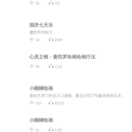
12
1万
国庆七天乐
魔性早功练习
10
1518
心灵之镜：曼陀罗绘画绘画疗法
35
2.1万
小顾聊绘画
最佳艺术门外汉入门读物，重点介绍了印象派的各位大师and师太，只是由于不方便上图，喜欢的朋友还是得手勤快点儿，买本原书看看。本书共有二卷，共分为16节，从顺序上，为了方便承前启后，做了一些调整，为了特别突出两位艺术家，疯子梵高和女师太莫里索，他们两位的配乐选的特别一些。 这里再做一个小小的广告，如果对绘画比较感兴趣的朋友，可以搜索订阅我的同学“北望书斋”吴老师的原创作品《晨曦中的露珠.吴说美术史》，吴老师声音优美，美术见地深厚专业，可以更为系统地了解美术史。
113
63.2万
小顾聊绘画
51
1.4万