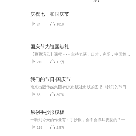
乐）
庆祝七一和国庆节
24
1818
国庆节为祖国献礼
【蔡蔡演艺】课程﹣-﹣主持表演，口才，声乐，中国舞，民族舞。独特的小舞台，专业的录音棚，每一位同学都能成为优秀的小明星。独特的教学模式，轻松上课，快乐学习！知名主持人，舞蹈家，高级教师任职授课！江南总校：河沟街42号三楼 18545856430江北分校...
215
1.7万
我们的节日-国庆节
南京出版传媒集团·南京出版社出版的图书《我们的节日》通过对中国节日文化和节日意义进行深度的挖掘，面向青少年群体构建独具特色的栏目内容，以此丰富春节、元宵节、清明节、端午节、七夕节、中秋节、重阳节等传统节日；六一节、教师节、国庆节等新兴节日的文化内涵和表现形式。促进青少年形成新的节日习俗，提升节日仪式感、认同感。音频作品由金陵朗读者联盟志愿者朗诵，南京音像出版社、金陵图书馆联合制作。
35
8076
原创手抄报模板
一听到今天的作业有：手抄报，会不会抓耳挠腮的？一起来看看，总有您需要的模板在这里。
119
2.5万