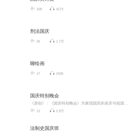
108
4173
刑法国庆
26
1.7万
聊绘画
17
2436
国庆特别晚会
《原创》：《国庆特别晚会》为展现国庆的喜庆与祖国的深情我将以具体的场景切入从清晨升旗的庄严到街头巷尾的欢庆到历史与当下的交融，用优美的笔触传递对祖国的热爱与自豪！用诗歌和情感美文形式，歌颂祖国的繁荣富强，祝人民幸福安康！
12
2.9万
法制史国庆班