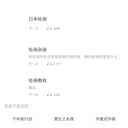
日本绘画
14
1868
绘画杂谈
经常和学生还有朋友聊天的时候，聊到绘画到底是什么？包含什么内容？ 绘画的历史进程？ 我们研究绘画以后要干什么？ 绘画的目的是什么？所以借现在的网络平台聊一聊绘画的历史，发展，绘画的技法。我们知道史前就有洞穴壁画，之后产生了宗教绘画，到欧洲为王权服务的古典绘画，到后来受弗洛伊德的影响产生了现代表现主义绘画，一直到近现代的后现代主义绘画。随着社会科学的发展，绘画的技法，思想也在不断的进步，我们把这些进行了一部分语音的总结，从讲座和讲课的形式节选的语音片断，所以在内容上还没有规纳和...
20
6.7万
绘画教程
搬运
64
1960
您是不是在找：
千年夜行抄
重生之名模
华夏武学模板