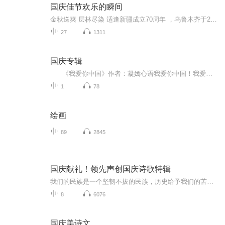
国庆佳节欢乐的瞬间
金秋送爽 层林尽染 适逢新疆成立70周年 ，乌鲁木齐于2025年9月23日迎来党中央和习大大带领的慰问团。新疆各族群众欢欣鼓舞，热烈欢迎。
27
1311
国庆专辑
《我爱你中国》作者：凝嫣心语我爱你中国！我爱你春天蓬勃的秧苗；我爱你秋日金黄的硕果。我爱你中国！我爱你青松气质，我爱你红梅品格！我爱你家乡的甜蔗好像乳汁滋润着我的心窝。我爱你中国，我要把最美的歌儿献给你，我的母亲我的祖国。我爱你中国，我爱...
1
78
绘画
89
2845
国庆献礼！领先声创国庆诗歌特辑
我们的民族是一个坚韧不拔的民族，历史给予我们的苦难都变成了闪着金光的勋章！我们的国家是一个龙腾虎跃的国家，那条巨龙正以不可阻挡之势崛起于神奇的东方！------------------------------------------------值此祖国70周年华诞之际，领先声创以诗歌向祖国献礼！用我们的声音、用我们的热血、用我们的灵魂诵读经典爱国篇章，歌颂我们的祖国！永远繁荣富强！
8
6076
国庆美诗文