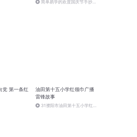
简单易学的欢度国庆节手抄报
#一分钟手抄报
向党 第一条红
油田第十五小学红领巾广播
雷锋故事
31濮阳市油田第十五小学红
领巾广播雷锋故事31集雷锋精神
永存（王莫依）_mixdown