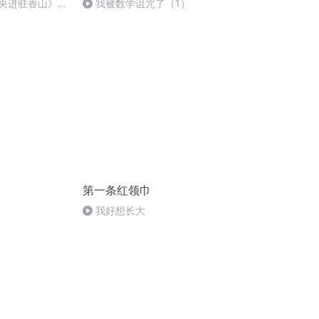
中央进驻香山》-
我被数学诅咒了（1）
第一条红领巾
我好想长大