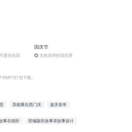
国庆节
可爱的祖国
支教老师的国庆课
书MP3打包下载。
恶
异能重生西门庆
嘉庆皇帝
门庆
斗破之天庆焰火
庆阳成长手札
故事在线听
部编版听故事讲故事设计