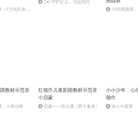
挑战赛
04-守护正义，与法同行
事（7少先队和红
13负荆请罪
团教材示范音
红领巾儿童剧团教材示范音
小小少年，心
小启蒙
领巾
课，小熊过桥
启蒙——第七课《两个爸爸》
在心中宣誓