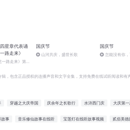
四星章代表诵
国庆节
国庆节
一路走来》
山河共庆，盛世长歌
怎能没有你，
党一路走来》第十
专辑，包含正品授权的连播声音和文字全集，支持免费在线试听阅读和有声
年
穿越之大庆帝国
庆余年之长歌行
水浒西门庆
大庆第一
重庆儿女
普天同庆
安庆年记事
快穿之吉庆有余
大官人西
讲故事
音乐修仙故事在线听
宝莲灯在线听故事视频
贰佰美德
大庆皇太子