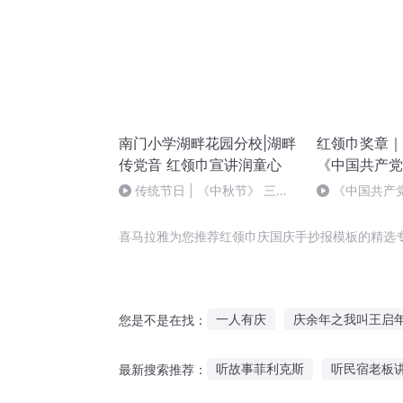
南门小学湖畔花园分校|湖畔
红领巾奖章｜
传党音 红领巾宣讲润童心
《中国共产党
传统节日 | 《中秋节》 三
《中国共产
（2）班 郑玉婷
七章
喜马拉雅为您推荐红领巾庆国庆手抄报模板的精选
一人有庆
庆余年之我叫王启
您是不是在找：
重生之西门庆
庆云传奇
听故事菲利克斯
听民宿老板
最新搜索推荐：
庆之的野望
重生西门庆