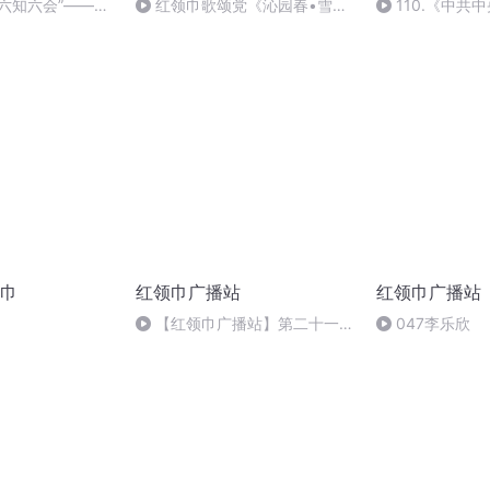
六知六会”——身
红领巾歌颂党《沁园春•雪》
110.《中共
画馆《解放福建》
红领巾解说员/孙嘉辰宸/长春高
王悦宁
新第一实验学校三（1）中队
巾
红领巾广播站
红领巾广播站
【红领巾广播站】第二十一
047李乐欣
期：“神鸟”腾飞