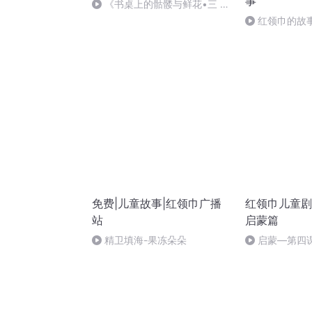
事
《书桌上的骷髅与鲜花•三 楚
图南》红领巾解说员/李一珩/朝
红领巾的故
阳区宽平小学五（三）中队
领巾
免费|儿童故事|红领巾广播
红领巾儿童剧
站
启蒙篇
精卫填海-果冻朵朵
启蒙—第四