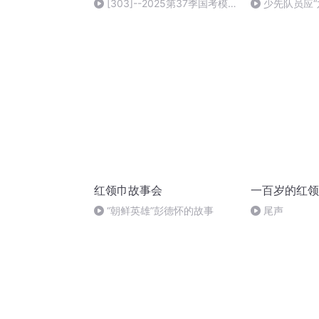
[303]--2025第37季国考模
少先队员应“
考执法卷数量关系复盘（1010）
临其境的半景
红领巾故事会
一百岁的红领
“朝鲜英雄”彭德怀的故事
尾声