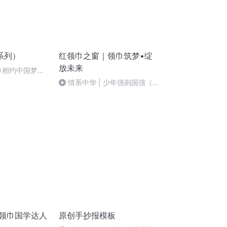
系列）
红领巾之窗｜领巾筑梦•绽
放未来
巾相约中国梦
情系中华 | 少年强则国强（三
13班高昕镝）
红领巾国学达人
原创手抄报模板