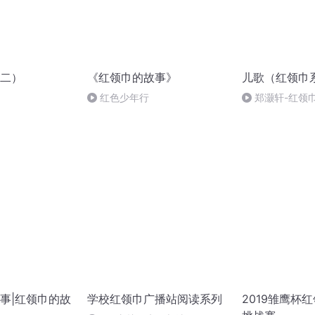
二）
《红领巾的故事》
儿歌（红领巾
红色少年行
郑灏轩-红领
(cover： 齐萌)
事|红领巾的故
学校红领巾广播站阅读系列
2019雏鹰杯