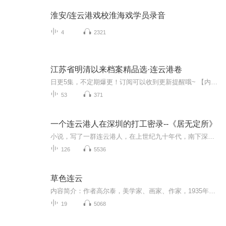
淮安/连云港戏校淮海戏学员录音
4
2321
江苏省明清以来档案精品选·连云港卷
日更5集，不定期爆更！订阅可以收到更新提醒哦~ 【内容简介】 文化，是一方水土的血脉和灵魂。连云港历史悠久，人文荟萃，从两千多年的秦东门到现在的全国首批沿海开放城市之一，从古代的海上丝绸之路起点到现代的新亚欧大陆桥东桥头堡，在这片神奇浪...
53
371
一个连云港人在深圳的打工密录--《居无定所》
小说，写了一群连云港人，在上世纪九十年代，南下深圳淘金的心路历程。整个故事的发展脉络全部在深圳这个国际化大都市里展开。在经济大潮中，他们怀揣创业梦想，来到了日新月异高速发展的深圳，克服语言、饮食、住宿上的困难，有的干销售员，有的做记者，...
126
5536
草色连云
内容简介：作者高尔泰，美学家、画家、作家，1935年出生于江苏高淳。早年就读于江苏师院美术系。1957年因发表美学论文《论美》被打成右派，送到夹边沟劳改。1962-1990年，分别在敦煌文物研究所从事绘画研究，中国社科院哲学所美学研究室从事美学理论研究，兰州大学哲学系从事教学工作，四川师范大学任美学研究室主任。1992年出国，在海外从事绘画、写作，并在多所大学访学。现居美国拉斯维加斯。北岛说，高尔泰的故事把我们带回历史的迷雾中，和他一起目击了人的倾轧、屈服、扭曲和抗争，目击了...
19
5068