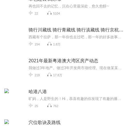
再也回不去的记忆，沉在心里最深处，愈久愈醇~
22
5104
骑行川藏线 骑行青藏线 骑行滇藏线 骑行京杭运河
西藏有个拉萨，那一年你也去过吧，那一年的好多故事，在心里扎下了根，偶尔想起，嘴角含笑
154
1.8万
2021年最新粤港澳大湾区房产动态
我做过3年地产。做过3年开发商市场经理。现在做某某大平台分析师。经常和各大平台分析师一起探讨，互相学习。关于疫情过后，投资粤港澳大湾区楼市政策最新动向。想财富自由必修课。楼市经济动态。人人都学得会投资的资讯。风险最低。房产可以提升生活品质...
219
17.8万
哈港八港
旷妈，人是野生的！Hi，恭喜有趣的你发现了有趣的播客女性主义/个人成长/职场进阶关于探索，关于成长，关于思考，关于直面自己内心的深度对话A- 张三野：ENTP 可爱又迷人的反派角色 战略咨询进阶中 Passion无限但只能持续5分钟B- 刘没谱：ENFP 亢奋而冷静...
25
762
穴位歌诀及路线