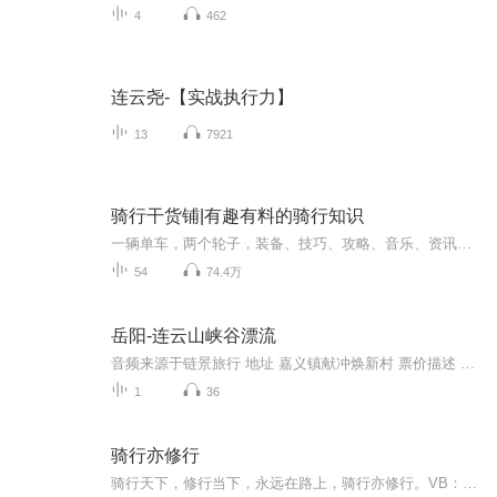
4
462
连云尧-【实战执行力】
13
7921
骑行干货铺|有趣有料的骑行知识
一辆单车，两个轮子，装备、技巧、攻略、音乐、资讯……你想了解骑行的那些事儿都在这里了。
54
74.4万
岳阳-连云山峡谷漂流
音频来源于链景旅行 地址 嘉义镇献冲焕新村 票价描述 暂无 开放时间 8:00~18:00 乘车信息 暂无
1
36
骑行亦修行
骑行天下，修行当下，永远在路上，骑行亦修行。VB：@Harry阿布 VX：yaohaixing