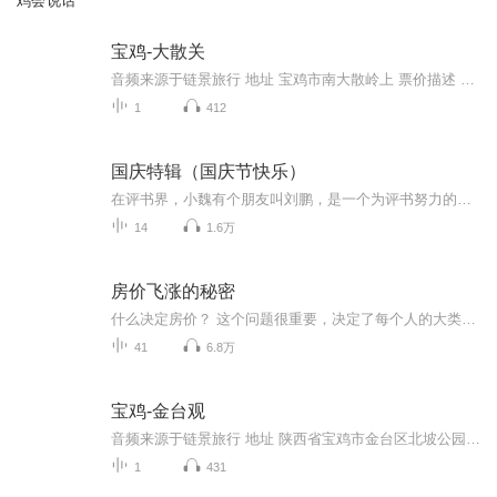
鸡会说话
宝鸡-大散关
音频来源于链景旅行 地址 宝鸡市南大散岭上 票价描述 40元 开放时间 8:00~18:00 乘车信息
1
412
国庆特辑（国庆节快乐）
在评书界，小魏有个朋友叫刘鹏，是一个为评书努力的小伙子。在2021年国庆期间，他想弄个特辑，便烦劳我给他录个爱国题材的评书小段儿。这种事情，不是特殊情况，小魏一般不会拒绝，也就给其录了一个《鲁迅踢鬼》，等他传完，我再传到我的专辑里。另外，小...
14
1.6万
房价飞涨的秘密
什么决定房价？ 这个问题很重要，决定了每个人的大类资产配置。更重要的是什么？可以实战！ 我们要判断哪个地方房价会涨，哪个地方房价会跌，什么时候会涨，什么时候会跌，这是我要跟大家讲的最核心的问题。 你会发现，在这个社会上过去十多年一直在讨论这个问题，有几十种答案，这就是房地产这个话题争议这么大的原因。 方正证券首席经济学家任泽平研究了10年房地产，把它总结为一句话，“长期看人口、中期看土地、短期看金融”。 那房价的的秘密到底是什么了？
41
6.8万
宝鸡-金台观
音频来源于链景旅行 地址 陕西省宝鸡市金台区北坡公园 票价描述 10元 开放时间 8:00-18:00 乘车信息
1
431