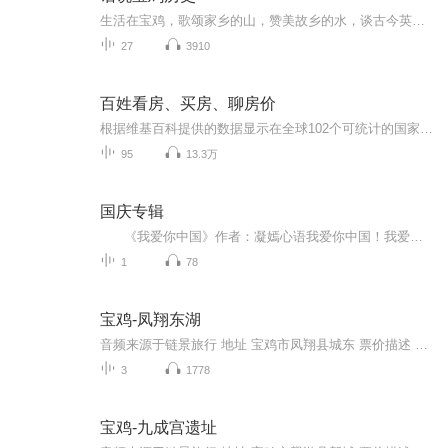
生活在宝鸡，歌颂家乡的山，赞美故乡的水，谈古今英雄，诸葛亮、姜子牙等，让读者爱上这片土地。本专辑每周更新一集。
27
3910
百姓看房、买房、聊房价
根据维基百科提供的数据显示在全球102个可统计的国家中，中国以24.98的房价收入比位居全球第6高，按照这个数据来说的话那么中国的买房难度可以说是全球第6难的了，按照24.98的房价收入来计算的话，那么基本上在中国想要买一套房子就需要一个家庭花费24.98...
95
13.3万
国庆专辑
《我爱你中国》作者：凝嫣心语我爱你中国！我爱你春天蓬勃的秧苗；我爱你秋日金黄的硕果。我爱你中国！我爱你青松气质，我爱你红梅品格！我爱你家乡的甜蔗好像乳汁滋润着我的心窝。我爱你中国，我要把最美的歌儿献给你，我的母亲我的祖国。我爱你中国，我爱...
1
78
宝鸡-凤翔东湖
音频来源于链景旅行 地址 宝鸡市凤翔县城东 票价描述 10元 开放时间 08:30-18:00 乘车信息
3
1778
宝鸡-九成宫遗址