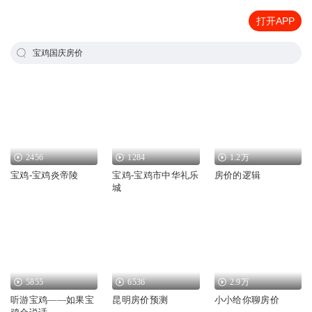
打开APP
宝鸡国庆房价
2456
1284
1.2万
宝鸡-宝鸡炎帝陵
宝鸡-宝鸡市中华礼乐
房价的逻辑
城
5855
6536
2.9万
听游宝鸡——如果宝
昆明房价预测
小小给你聊房价