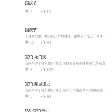
国庆节
3
543
国庆节
十月欢歌里，我们共庆辉煌过往，更以赤子之心，向未来书写滚烫的誓言——这盛世，值得我们以热爱相拥。
10
465
宝鸡-龙门洞
音频来源于链景旅行 地址 陕西省宝鸡市陇县西北景福山北侧 票价描述 40元 开放时间 夏季8:00—18:00冬季9:00—16:00 乘车信息
4
2.2万
宝鸡-雍城遗址
音频来源于链景旅行 地址 宝鸡市凤翔县城南 票价描述 15元 开放时间 8:00-18:00 乘车信息
1
292
话说宝鸡历史