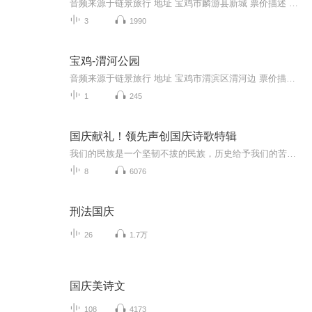
音频来源于链景旅行 地址 宝鸡市麟游县新城 票价描述 10元 开放时间 全天开放 乘车信息
3
1990
宝鸡-渭河公园
音频来源于链景旅行 地址 宝鸡市渭滨区渭河边 票价描述 免费 开放时间 全天 乘车信息
1
245
国庆献礼！领先声创国庆诗歌特辑
我们的民族是一个坚韧不拔的民族，历史给予我们的苦难都变成了闪着金光的勋章！我们的国家是一个龙腾虎跃的国家，那条巨龙正以不可阻挡之势崛起于神奇的东方！------------------------------------------------值此祖国70周年华诞之际，领先声创以诗歌向祖国献礼！用我们的声音、用我们的热血、用我们的灵魂诵读经典爱国篇章，歌颂我们的祖国！永远繁荣富强！
8
6076
刑法国庆
26
1.7万
国庆美诗文
108
4173