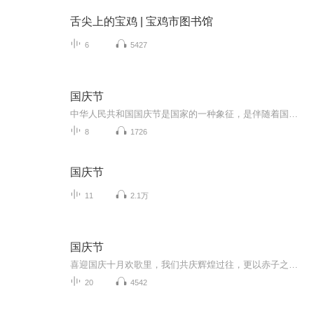
舌尖上的宝鸡 | 宝鸡市图书馆
6
5427
国庆节
中华人民共和国国庆节是国家的一种象征，是伴随着国家的出现而出现的。让我们用诗歌朗诵歌颂祖国的繁荣富强，国泰民安。
8
1726
国庆节
11
2.1万
国庆节
喜迎国庆十月欢歌里，我们共庆辉煌过往，更以赤子之心，向未来书写滚烫的誓言——这盛世，值得我们以热爱相拥。
20
4542