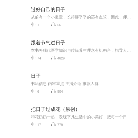
过好自己的日子
从前有一个小道童，长得胖乎乎的还有点笨，因此，师兄们称他为“馒头”。有一天，一位调皮的师兄在馒头脸上画了一只小乌龟并且藏起了他的镜子。馒头睡醒后，不自知地走出门去，看到馒头的样子，很多道士都忍不住笑了。老道长将馒头叫进自己的房间问：“你...
1
66
跟着节气过日子
本书将现代医学知识与传统养生理念有机融合，指导人们在四季节气中科学合理地安排日常饮食起居。融趣味性、经典性、知识性与实用性为一体，让读者在轻松愉快的阅读中掌握“天人合一”的节气养生秘诀。作者杨力，为央视《百家讲坛》主讲嘉宾，著名中医养生学家。
74
4629
日子
书籍信息:内容重点:主播介绍:推荐人群:
6
504
把日子过成花（原创）
和花奶奶一起，发现平凡生活中的小美好，把每一个日子都过得芬芳。
17
779