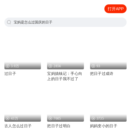
打开APP
宝妈是怎么过国庆的日子
3.9万
2856
93
过日子
宝妈搞钱记：手心向
把日子过成诗
上的日子我不过了
43万
7605
3735
古人怎么过日子
把日子过明白
妈妈变小的日子