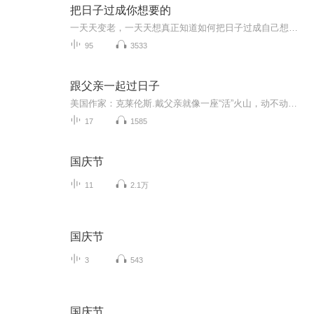
把日子过成你想要的
一天天变老，一天天想真正知道如何把日子过成自己想要的，这本书会让你我去品读他的人生轨迹历程，是如何悟出退休后，寻觅心灵深处真正属于自己想要把日子过成的样子。健康、快乐和幸福六个字概括你所有的需求，所有的欲念。
95
3533
跟父亲一起过日子
美国作家：克莱伦斯.戴父亲就像一座“活”火山，动不动就爆发了。在他看来，生病只是懦弱的表现，哪个不长眼的要是当着他的面哼哼，肯定会被臭骂一通。他跟不懂事理的马儿死犟到底，定要那畜生臣服于他。他认为有些技能是每个孩子都必须掌握的，比如唱歌，哪怕这个孩子毫无音乐细胞。他嫌弃妈妈动作慢，跟一枚纽扣较上了劲，尽管费尽九牛二虎之力，也只是把自己的手指戳了一个窟窿而已……爸爸很霸道，但他行事公正，强势而不失柔情。更重要的是，在我们的成长和教育中，他从不缺席。
17
1585
国庆节
11
2.1万
国庆节
3
543
国庆节