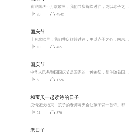
喜迎国庆十月欢歌里，我们共庆辉煌过往，更以赤子之心，向未来书写滚烫的誓言——这盛世，值得我们以热爱相拥。
20
4542
国庆节
十月欢歌里，我们共庆辉煌过往，更以赤子之心，向未来书写滚烫的誓言——这盛世，值得我们以热爱相拥。
10
465
国庆节
中华人民共和国国庆节是国家的一种象征，是伴随着国家的出现而出现的。让我们用诗歌朗诵歌颂祖国的繁荣富强，国泰民安。
8
1726
和宝贝一起读诗的日子
疫情还没结束，孩子的老师每天会让孩子背一首诗。都说诗中自有颜如玉，诗中自有黄金屋，其实，诗中有什么，每个人的理解都不一样，但是诗外的你，一定可以收获陪伴孩子成长的乐趣。
21
879
老日子