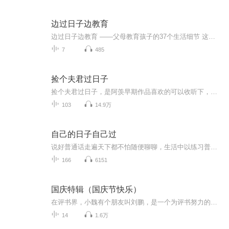
边过日子边教育
边过日子边教育 ——父母教育孩子的37个生活细节 这将是一段朴素的生活旅程，体验一次有趣的教育历程，透过其中的细腻与敏锐，获得实用的方法，获得内心的宁静和坚定。 这段旅程，似清爽的风，舒缓父母内心的焦虑，让父母对孩子满满的爱，有一个恰当的去处...
7
485
捡个夫君过日子
捡个夫君过日子，是阿羡早期作品喜欢的可以收听下，当时觉得这本书特别好看就想推荐给姐妹们一起听哈。
103
14.9万
自己的日子自己过
说好普通话走遍天下都不怕随便聊聊，生活中以练习普通话为基础的秘密聚点，分享生活中的点点滴滴，在不知不觉中惊艳别人感动自己。
166
6151
国庆特辑（国庆节快乐）
在评书界，小魏有个朋友叫刘鹏，是一个为评书努力的小伙子。在2021年国庆期间，他想弄个特辑，便烦劳我给他录个爱国题材的评书小段儿。这种事情，不是特殊情况，小魏一般不会拒绝，也就给其录了一个《鲁迅踢鬼》，等他传完，我再传到我的专辑里。另外，小...
14
1.6万