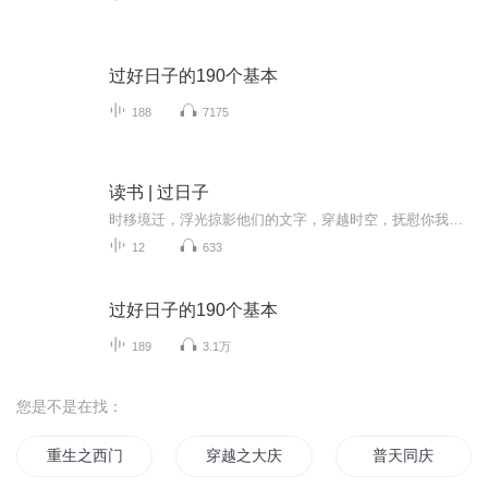
过好日子的190个基本
188
7175
读书 | 过日子
时移境迁，浮光掠影他们的文字，穿越时空，抚慰你我，引领前行...
12
633
过好日子的190个基本
189
3.1万
您是不是在找：
重生之西门庆
穿越之大庆帝国
普天同庆