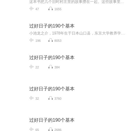
这本书把几个旧时村庄里的故事攒在一起。这些故事里的人都不急着赶路，日子就像村口那棵老槐树底下的风，慢慢悠悠，却把一辈子的事都吹到了你跟前。
47
1655
过好日子的190个基本
小池龙之介，1978年生于日本山口县，东京大学教养学系毕业。现任东京"月读寺"主持、"正规寺"副住持。除了自我修行之外，也在月读寺、新宿朝日文化终心等处指导一般大众坐禅，从自身经验，推广"训练心灵"的方法，拥有一开放预约就立即满员的超高人气。是近...
196
8053
过好日子的190个基本
22
384
过好日子的190个基本
32
3760
过好日子的190个基本
65
2686