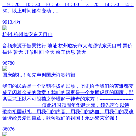
—9：20 、10：30—10：50、13：00—13：20 、14：30—14：
50。以上时间如有变动，...
99
13.4万
杭州-杭州临安东天目山
音频来源于链景旅行 地址 杭州临安市太湖源镇东天目村 票价
描述 暂无 开放时间 全天 乘车信息 暂无
9
6780
国庆献礼！领先声创国庆诗歌特辑
我们的民族是一个坚韧不拔的民族，历史给予我们的苦难都变
成了闪着金光的勋章！我们的国家是一个龙腾虎跃的国家，那
条巨龙正以不可阻挡之势崛起于神奇的东方！----------------------
--------------------------值此祖国70周年华诞之际，领先声创以诗
歌向祖国献礼！用我们的声音、用我们的热血、用我们的灵魂
诵读经典爱国篇章，歌颂我们的祖国！永远繁荣富强！
8
6076