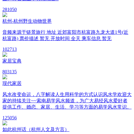
28
1050
杭州-杭州野生动物世界
音频来源于链景旅行 地址 近郊富阳市杭富路九龙大道1号(近
杭富路) 票价描述 暂无 开放时间 全天 乘车信息 暂无
10
2713
家居宝典
80
3135
现代家居
风水改变命运，八字解读人生用科学的方式认识风水学欢迎大
家的持续关注~~索南易学风水频道，为广大易经风水爱好者
提供工作、婚恋、家居、生活、学习等方面的易学风水常识。
12
5056
如此杭州话（杭州人文及方言）