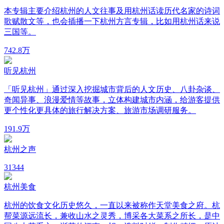
本专辑主要介绍杭州的人文往事及用杭州话读历代名家的诗词
歌赋散文等，也会插播一下杭州方言专辑，比如用杭州话来说
三国等。
74
2.8万
听见杭州
「听见杭州」通过深入挖掘城市背后的人文历史、八卦杂谈、
奇闻异事、浪漫爱情等故事，立体构建城市内涵，给游客提供
更个性化更具体的旅行解决方案、旅游市场调研服务。
19
1.9万
杭州之声
3
1344
杭州美食
杭州的饮食文化历史悠久，一直以来被称作天堂美食之府。杭
帮菜源远流长，兼收山水之灵秀，博采各大菜系之所长，是中