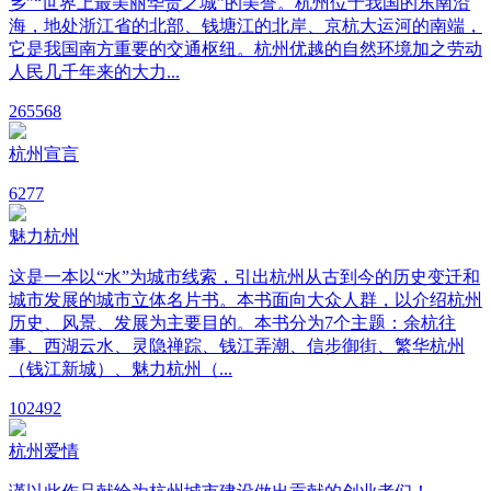
乡”“世界上最美丽华贵之城”的美誉。杭州位于我国的东南沿
海，地处浙江省的北部、钱塘江的北岸、京杭大运河的南端，
它是我国南方重要的交通枢纽。杭州优越的自然环境加之劳动
人民几千年来的大力...
26
5568
杭州宣言
6
277
魅力杭州
这是一本以“水”为城市线索，引出杭州从古到今的历史变迁和
城市发展的城市立体名片书。本书面向大众人群，以介绍杭州
历史、风景、发展为主要目的。本书分为7个主题：余杭往
事、西湖云水、灵隐禅踪、钱江弄潮、信步御街、繁华杭州
（钱江新城）、魅力杭州（...
10
2492
杭州爱情