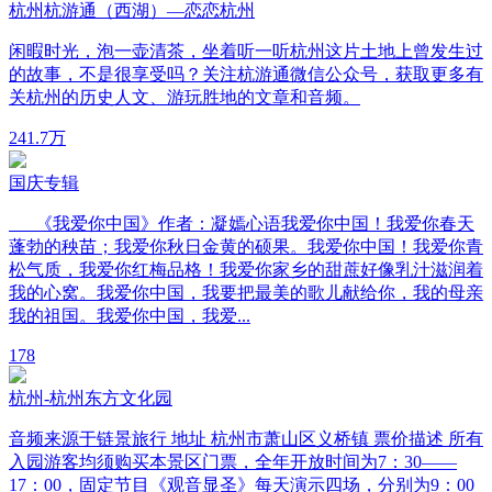
杭州杭游通（西湖）—恋恋杭州
闲暇时光，泡一壶清茶，坐着听一听杭州这片土地上曾发生过
的故事，不是很享受吗？关注杭游通微信公众号，获取更多有
关杭州的历史人文、游玩胜地的文章和音频。
24
1.7万
国庆专辑
《我爱你中国》作者：凝嫣心语我爱你中国！我爱你春天
蓬勃的秧苗；我爱你秋日金黄的硕果。我爱你中国！我爱你青
松气质，我爱你红梅品格！我爱你家乡的甜蔗好像乳汁滋润着
我的心窝。我爱你中国，我要把最美的歌儿献给你，我的母亲
我的祖国。我爱你中国，我爱...
1
78
杭州-杭州东方文化园
音频来源于链景旅行 地址 杭州市萧山区义桥镇 票价描述 所有
入园游客均须购买本景区门票，全年开放时间为7：30——
17：00，固定节目《观音显圣》每天演示四场，分别为9：00