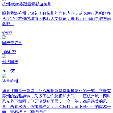
杭州导游词/跟着青衫游杭州
跟着我游杭州，深刻了解杭州的文化内涵，从吃住行游购娱多
角度定位杭州的城市面貌和人文特征，来吧，让我们走进东南
名都。
9
2927
国庆美诗文
108
4173
刑法国庆
26
1.7万
诗里杭州
如果江南是一首诗，那么杭州就是诗里最清丽的一笔。它既有
苏州的温雅婉转，又多了些许悠扬和大气。一座杭州城，四时
风光各不相同，但无论阴晴雨雪，一亭一阁，都是绝美的风
景。西湖水边，西施曾驻足；西泠桥畔，留下苏小小的惊鸿一
面。青石板上，有绵绵细...