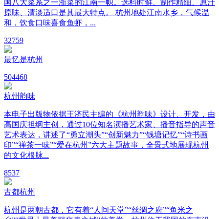
国八大菜系之一浙菜的江南一帜。选料时鲜、制作精细、原汁
原味、清淡适口是其最大特点。 杭州地处江南水乡，气候温
和，饮食口味喜食鱼虾，...
3
2759
最忆是杭州
50
4468
杭州韵味
本电子出版物依据王济民主编的《杭州韵味》设计、开发，由
高国庆担纲主创，通过10位知名演播艺术家、播音指导的声音
艺术表达，讲述了“勇立潮头”“创新魅力”“钱塘记忆”“诗书画
印”“禅茶一味”“爱在杭州”六大主题故事，全景式地展现杭州
的文化根脉...
85
37
古都杭州
杭州是两朝古都，它有着“人间天堂”“丝绸之府”“鱼米之