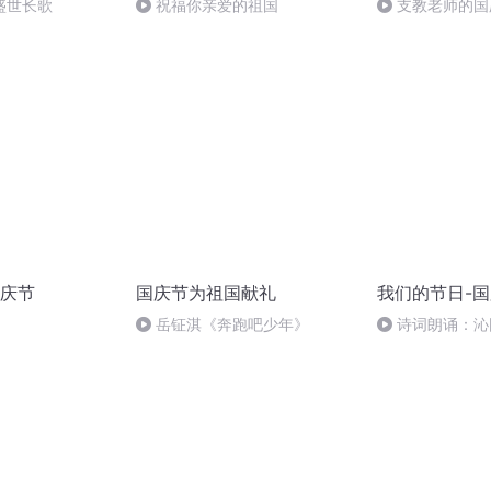
盛世长歌
祝福你亲爱的祖国
支教老师的国
庆节
国庆节为祖国献礼
我们的节日-
岳钲淇《奔跑吧少年》
诗词朗诵：沁
读者：张继军