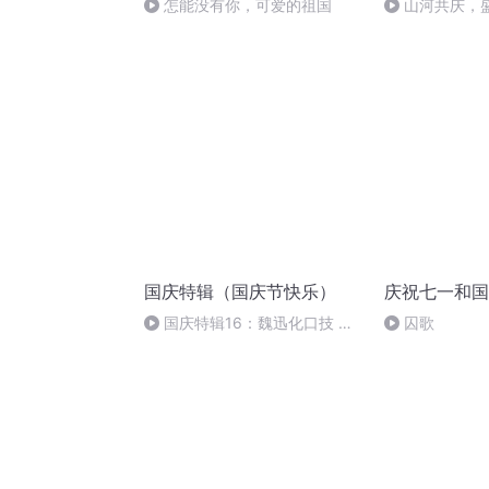
怎能没有你，可爱的祖国
山河共庆，
国庆特辑（国庆节快乐）
庆祝七一和国
国庆特辑16：魏迅化口技 二
囚歌
胡 东方红+一般唱法和原生态