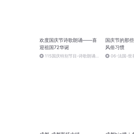
欢度国庆节诗歌朗诵——喜
国庆节的那些
迎祖国72华诞
风俗习惯
115国庆特别节目-诗歌朗诵-
06-法国-
中国梦
国庆节的那些