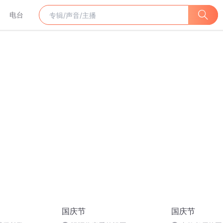
电台
国庆节
国庆节