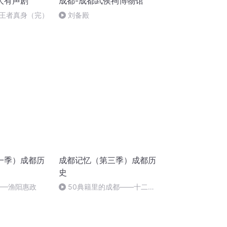
人有声剧
成都-成都武侯祠博物馆
-王者真身（完）
刘备殿
一季）成都历
成都记忆（第三季）成都历
史
——渔阳惠政
50典籍里的成都——十二月
市