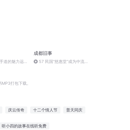
成都旧事
手道的魅力远不
57 民国“慈惠堂”成为中流砥
柱
MP3打包下载。
庆云传奇
十二个情人节
普天同庆
那年那月那时节
一人有庆
听小四的故事在线听免费