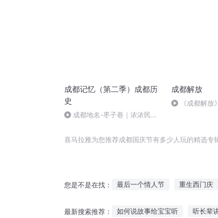
成都记忆（第二季）成都历
成都解放
史
《成都解放》
成都地名-枣子巷｜浓浓民国
风，悠悠药草香
喜马拉雅为您推荐成都国庆节有多少人玩的精选专
最后一个情人节
重生西门庆
您是不是在找：
千年情节之三生三世
庆余年
如何说故事给宝宝听
听长辈讲
最新搜索推荐：