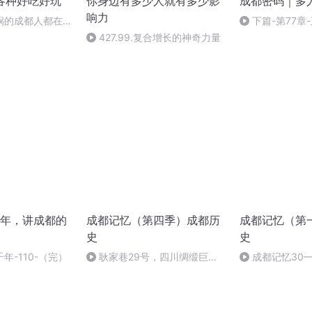
｜各种好吃好玩
你身边有多少人就有多少影
成都密码｜多
响力
锅的成都人都在往
下篇-第77章
427.99.复合增长的神奇力量
年，讲成都的
成都记忆（第四季）成都历
成都记忆（第
史
史
年-110-（完）
耿家巷29号，四川绸缎巨商
成都记忆30
的私宅秘境