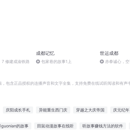
成都记忆
世运成都
7 修建成渝铁路
包家巷的故事1上
赤拳诚心，空
止于次！
辑，包含正品授权的连播声音和文字全集，支持免费在线试听阅读和有声书
庆阳成长手札
异能重生西门庆
穿越之大庆帝国
庆元纪年
之长歌行
玩命的节奏
重庆儿女
安庆年记事
大庆皇太子
guonian的故事
田鼠动漫故事在线听
听故事赚钱方法的软件