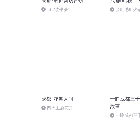
成都-成都新场古镇
成都big榜
“3 2读书荟”
会吃毛肚火
广汉跑
成都-花舞人间
一眸成都三千
故事
四大主题花卉
一眸成都三千