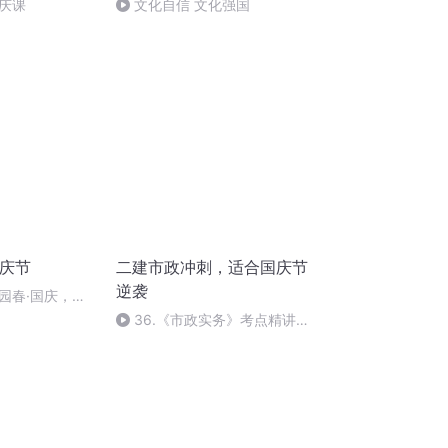
庆课
文化自信 文化强国
国庆节
二建市政冲刺，适合国庆节
逆袭
园春·国庆，朗
36.《市政实务》考点精讲第
36节课_2020926212025