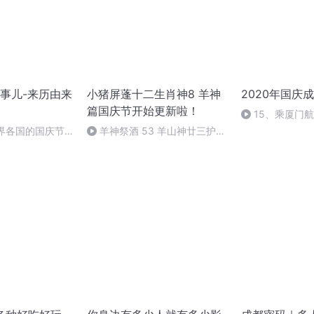
事儿-来历由来
小猪屏蓬十二生肖神8 羊神
2020年国庆
篇国庆节开始更新啦！
15、乘厦门
世界各国的国庆节-
羊神祭酒 53 羊山神廿三护祭
事儿
坛 敬天地白泽做祭酒（4）