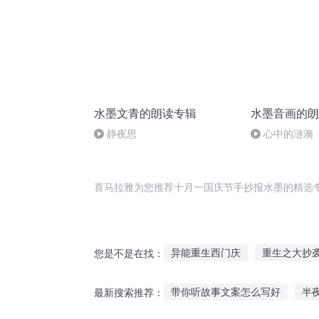
水墨文青的朗读专辑
水墨音画的朗
静夜思
心中的涟漪
喜马拉雅为您推荐十月一国庆节手抄报水墨的精选
异能重生西门庆
重生之大抄
您是不是在找：
重庆儿女
十二个情人节
带你听故事文案怎么写好
半
最新搜索推荐：
奇书小抄
穿越之大庆帝国