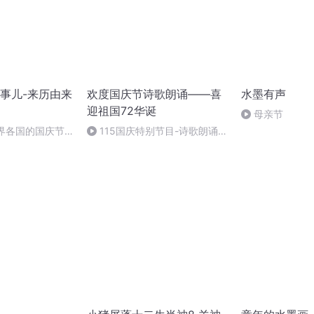
事儿-来历由来
欢度国庆节诗歌朗诵——喜
水墨有声
迎祖国72华诞
母亲节
世界各国的国庆节-
115国庆特别节目-诗歌朗诵-
事儿
中国梦