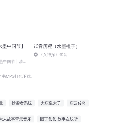
水墨中国节】
试音历程（水墨橙子）
《女神探》试音
墨中国节 | 清明
书MP3打包下载。
世
抄袭者系统
大庆皇太子
庆云传奇
界抄书的那些日子
最后一个情人节
大人故事背景音乐
园丁爸爸 故事在线听