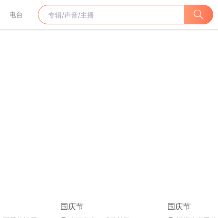
电台
国庆节
国庆节