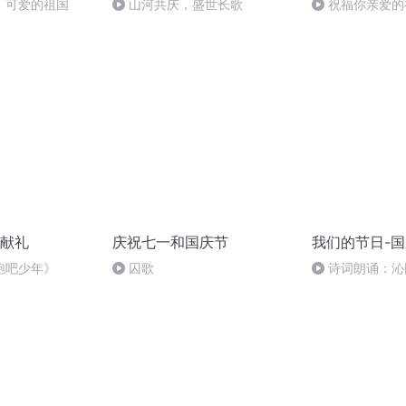
，可爱的祖国
山河共庆，盛世长歌
祝福你亲爱的
献礼
庆祝七一和国庆节
我们的节日-
跑吧少年》
囚歌
诗词朗诵：沁
读者：张继军