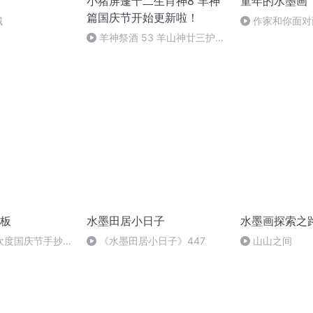
小猪屏蓬十二生肖神8 羊神
童年的水墨画
篇国庆节开始更新啦！
城
作家和你面对
羊神祭酒 53 羊山神廿三护祭
坛 敬天地白泽做祭酒（4）
板
水墨田居小日子
水墨画探索之
欢度国庆节手抄报
《水墨田居小日子》447
山山之间