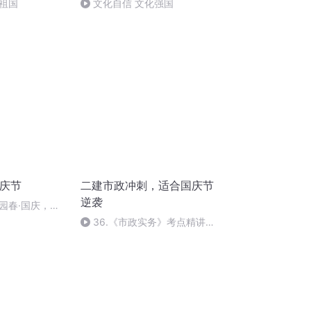
祖国
文化自信 文化强国
国庆节
二建市政冲刺，适合国庆节
逆袭
园春·国庆，朗
36.《市政实务》考点精讲第
36节课_2020926212025