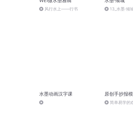
WEI微水墨雅辑
水墨∙倾城
风行水上——行书
13_水墨·倾
水墨动画汉字课
原创手抄报模
简单易学的
#一分钟手抄报