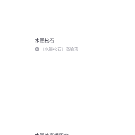
水墨松石
《水墨松石》高瑜遥