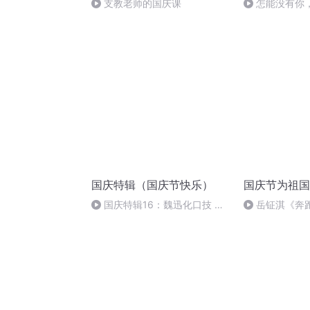
支教老师的国庆课
怎能没有你
国庆特辑（国庆节快乐）
国庆节为祖国
国庆特辑16：魏迅化口技 二
岳钲淇《奔
胡 东方红+一般唱法和原生态