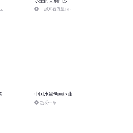
水墨的直播回放
面
一起来看流星雨~
路
中国水墨动画歌曲
热爱生命