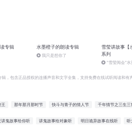
读专辑
水墨橙子的朗读专辑
雪莹讲故事【
系列
我只是想你了
"雪莹阅会"水
节-清明的传说
专辑，包含正品授权的连播声音和文字全集，支持免费在线试听阅读和有声
袭王
那年那月那时节
快斗与青子的情人节
千年情节之三生三
嘉庆皇帝
女权世界的文抄公
一人有庆
千年夜行抄
在异世
夜讲鬼故事给你听
讲鬼故事给对象听
明日诡异故事在线听
听
诸天抄文人
三京夜行抄