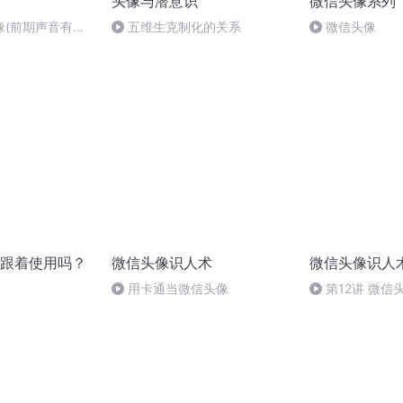
头像与潜意识
微信头像系列
像(前期声音有点
五维生克制化的关系
微信头像
喜勿喷)
跟着使用吗？
微信头像识人术
微信头像识人
用卡通当微信头像
第12讲 微
8313bc53d9eba32fbef80.m4a
状况