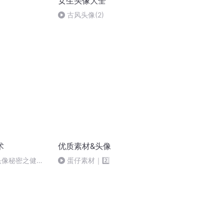
女生头像大全
古风头像(2)
术
优质素材&头像
信头像秘密之健康
蛋仔素材｜2️⃣