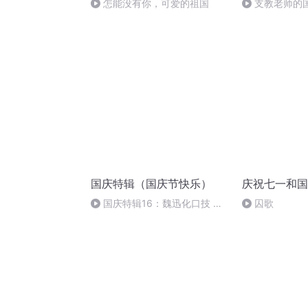
怎能没有你，可爱的祖国
支教老师的
国庆特辑（国庆节快乐）
庆祝七一和国
国庆特辑16：魏迅化口技 二
囚歌
胡 东方红+一般唱法和原生态