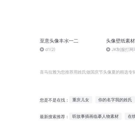
至意头像丰氺一二
头像壁纸素材
d1(2)
JK制服打网
喜马拉雅为您推荐用姓氏做国庆节头像夏的精选专
重庆儿女
你的名字我的姓氏
您是不是在找：
天地姓氏
大庆皇太子
神
听故事插画临摹人物素材
在
最新搜索推荐：
穿越武林做魔头
与你共同所
听劳模故事后的体会
宝贝听故