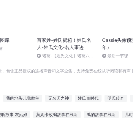
图库
百家姓-姓氏揭秘！姓氏名
Cassie头像
人-姓氏文化-名人事迹
年）
球
诸葛-【姓氏文化】诸葛八卦
最后一节课
村-【名人事迹】诸葛恪语挫费
祎
辑，包含正品授权的连播声音和文字全集，支持免费在线试听阅读和有声书
我的地头儿我做主
无名氏之神
姓氏血时代
明氏传奇
的姓氏
星氏帝国
以我之姓
里亚尔姓氏
穿越之大庆帝国
线听故事 灰姑娘
莫妮卡改编故事在线听
禹的故事在线听
儿时
做的梦已到尽头
事mp3
风暴网吧故事在线听
大班听故事入睡教案反思
失落