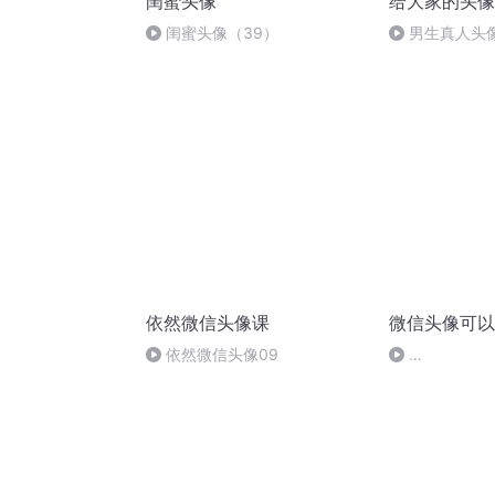
闺蜜头像
给大家的头像
闺蜜头像（39）
男生真人头
瑕疵不要在意不
依然微信头像课
微信头像可以
依然微信头像09
24145bf5beb