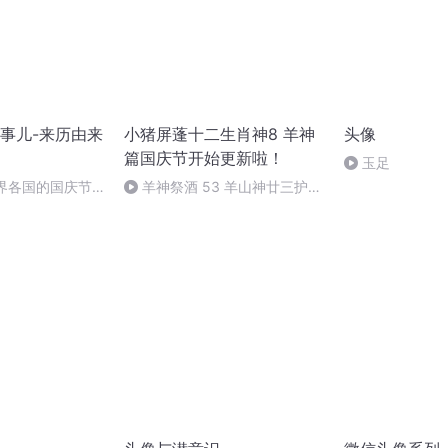
事儿-来历由来
小猪屏蓬十二生肖神8 羊神
头像
篇国庆节开始更新啦！
玉足
世界各国的国庆节-
羊神祭酒 53 羊山神廿三护祭
事儿
坛 敬天地白泽做祭酒（4）