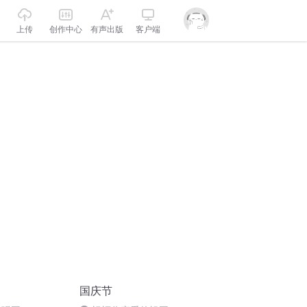
上传
创作中心
有声出版
客户端
国庆节