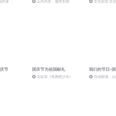
国庆课
山河共庆，盛世长歌
文化自信 文
庆节
国庆节为祖国献礼
我们的节日-
岳钲淇《奔跑吧少年》
诗词朗诵：沁
读者：张继军