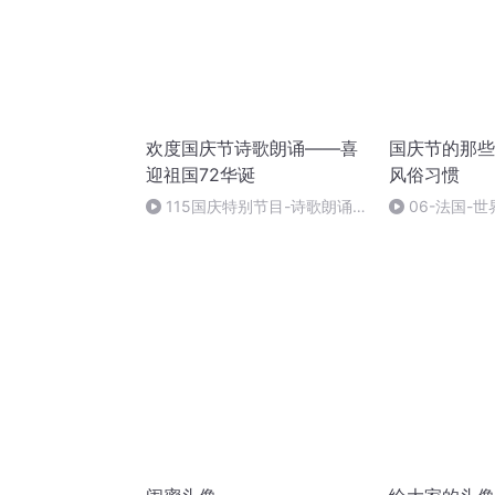
欢度国庆节诗歌朗诵——喜
国庆节的那些
迎祖国72华诞
风俗习惯
115国庆特别节目-诗歌朗诵-
06-法国-
中国梦
国庆节的那些