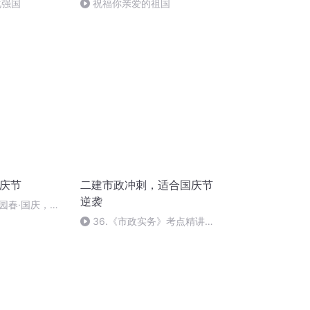
化强国
祝福你亲爱的祖国
国庆节
二建市政冲刺，适合国庆节
逆袭
园春·国庆，朗
36.《市政实务》考点精讲第
36节课_2020926212025