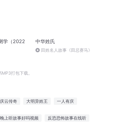
预测学（2022
中华姓氏
田姓名人故事《田忌赛马》
MP3打包下载。
庆云传奇
大明异姓王
一人有庆
三姓公主人见人爱
明末异姓王
晚上听故事好吗视频
反恐恐怖故事在线听
女神在哪可以听故事
听故事不花钱的app