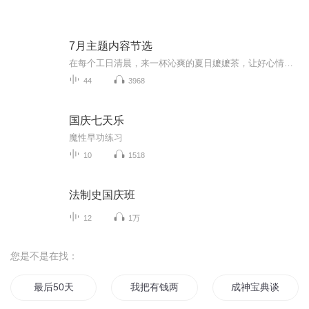
7月主题内容节选
在每个工日清晨，来一杯沁爽的夏日嬷嬷茶，让好心情伴随一整天！
44
3968
国庆七天乐
魔性早功练习
10
1518
法制史国庆班
12
1万
您是不是在找：
最后50天
我把有钱两个字写在脸上
成神宝典谈写作