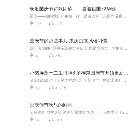
欢度国庆节诗歌朗诵——喜迎祖国72华诞
祖国——如同我们的生命一样，是诗人笔下永恒而温暖的主题。在祖国72周年华诞来临之际，特创建这个诗歌朗诵专辑，诵读经典爱国篇章，和大家一起歌颂祖国，向国庆的献礼！祝愿伟大的祖国繁荣富强，祝愿大家国庆节快乐，度过平安快乐的黄金周假期！
116
11万
国庆节的那些事儿-来历由来风俗习惯
我们伟大的祖国母亲就要过生日了,也是小朋友、大朋友们最喜欢的“国庆小长假”或说“黄金周”还有说”国庆7天乐”的，说法真是不一而足。那么“国庆节”是怎么来的？自古以来国庆节怎么庆贺？新中国国庆节的来历，以及新中国国庆节的庆贺方式又有哪些呢？ ...
6
2万
小猪屏蓬十二生肖神8 羊神篇国庆节开始更新啦！
晓东叔叔新作《三星堆神游记》全新面世！中信出版社出版！京东当当淘宝均有售！点蓝色字收听——《小猪屏蓬爆笑日记2024》《小猪屏蓬爆笑日记2》《小猪屏蓬爆笑日记1》让你笑得喘不上气！《我进故宫当富翁——小猪屏蓬故宫财商笔记》教你成为大富翁！《小...
550
315.2万
国庆佳节欢乐的瞬间
金秋送爽 层林尽染 适逢新疆成立70周年 ，乌鲁木齐于2025年9月23日迎来党中央和习大大带领的慰问团。新疆各族群众欢欣鼓舞，热烈欢迎。
27
1311