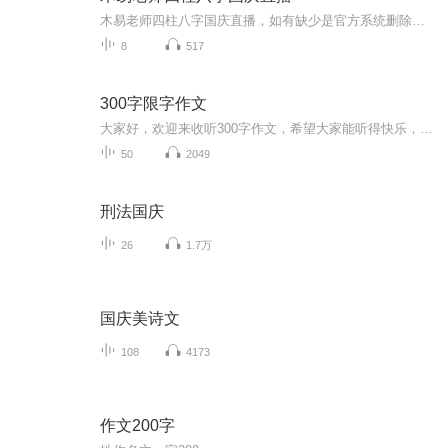
木易老师四柱八字国庆直播，如有缺少是官方系统删除，后期发现会补上，记得收藏关注
8
517
300字限字作文
大家好，欢迎来收听300字作文，希望大家能听得快乐，轻松，大家不要吐槽哟，如果我用的不好，提建议我会改正的哟。
50
2049
刑法国庆
26
1.7万
国庆美诗文
108
4173
作文200字