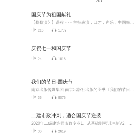
乐）
国庆节为祖国献礼
【蔡蔡演艺】课程﹣-﹣主持表演，口才，声乐，中国舞，民族舞。独特的小舞台，专业的录音棚，每一位同学都能成为优秀的小明星。独特的教学模式，轻松上课，快乐学习！知名主持人，舞蹈家，高级教师任职授课！江南总校：河沟街42号三楼 18545856430江北分校...
215
1.7万
庆祝七一和国庆节
24
1818
我们的节日-国庆节
南京出版传媒集团·南京出版社出版的图书《我们的节日》通过对中国节日文化和节日意义进行深度的挖掘，面向青少年群体构建独具特色的栏目内容，以此丰富春节、元宵节、清明节、端午节、七夕节、中秋节、重阳节等传统节日；六一节、教师节、国庆节等新兴节日的文化内涵和表现形式。促进青少年形成新的节日习俗，提升节日仪式感、认同感。音频作品由金陵朗读者联盟志愿者朗诵，南京音像出版社、金陵图书馆联合制作。
35
8076
二建市政冲刺，适合国庆节逆袭
2020年二级建造师市政专业1、从基础到密训冲刺V2、从精华课程到超压密押V3、0基础同步更新v4、持续更新到2020年考试V5、只要你跟着学让你一次稳拿证V6、渠道超压压题，超压三页纸等独家绝密压题!
36
2619