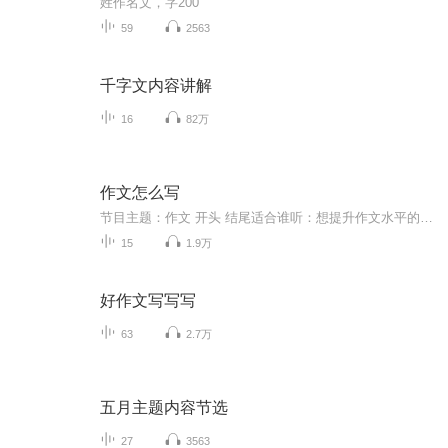
姓作名文，字200
59
2563
千字文内容讲解
16
82万
作文怎么写
节目主题：作文 开头 结尾适合谁听：想提升作文水平的同学主播寄语：不积跬步无以至千里，不积小流无以成江海
15
1.9万
好作文写写写
63
2.7万
五月主题内容节选
27
3563