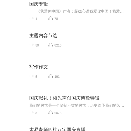
国庆专辑
《我爱你中国》作者：凝嫣心语我爱你中国！我爱你春天蓬勃的秧苗；我爱你秋日金黄的硕果。我爱你中国！我爱你青松气质，我爱你红梅品格！我爱你家乡的甜蔗好像乳汁滋润着我的心窝。我爱你中国，我要把最美的歌儿献给你，我的母亲我的祖国。我爱你中国，我爱...
1
78
主题内容节选
59
8215
写作作文
5
191
国庆献礼！领先声创国庆诗歌特辑
我们的民族是一个坚韧不拔的民族，历史给予我们的苦难都变成了闪着金光的勋章！我们的国家是一个龙腾虎跃的国家，那条巨龙正以不可阻挡之势崛起于神奇的东方！------------------------------------------------值此祖国70周年华诞之际，领先声创以诗歌向祖国献礼！用我们的声音、用我们的热血、用我们的灵魂诵读经典爱国篇章，歌颂我们的祖国！永远繁荣富强！
8
6076
木易老师四柱八字国庆直播