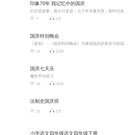
印象70年 我记忆中的国庆
忆往昔故事，观今日变迹；七十年华夏光景，新时代发展变迁。用声音走过时间的长河，以温度感受记忆中的故事。
7
1万
国庆特别晚会
《原创》：《国庆特别晚会》为展现国庆的喜庆与祖国的深情我将以具体的场景切入从清晨升旗的庄严到街头巷尾的欢庆到历史与当下的交融，用优美的笔触传递对祖国的热爱与自豪！用诗歌和情感美文形式，歌颂祖国的繁荣富强，祝人民幸福安康！
12
2.9万
国庆七天乐
魔性早功练习
10
1518
法制史国庆班
12
1万
小学语文四年级语文四年级下册