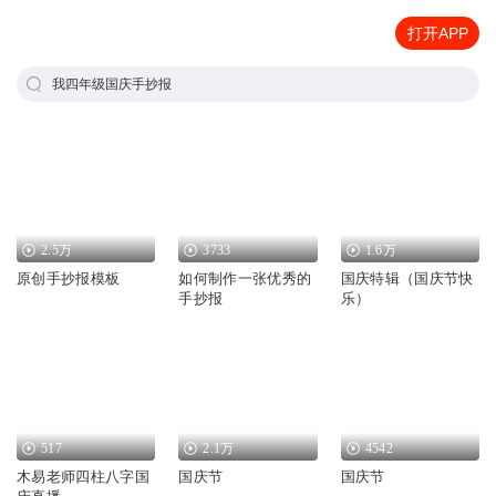
打开APP
我四年级国庆手抄报
2.5万
3733
1.6万
原创手抄报模板
如何制作一张优秀的
国庆特辑（国庆节快
手抄报
乐）
517
2.1万
4542
木易老师四柱八字国
国庆节
国庆节