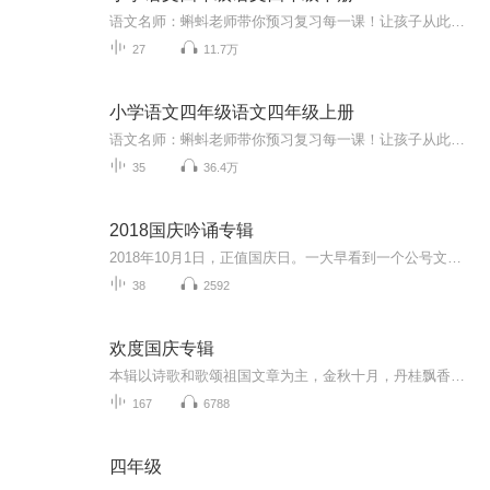
语文名师：蝌蚪老师带你预习复习每一课！让孩子从此爱上语文！小学同步教材部编版语文知识讲解！1.预习部分，由蝌蚪老师帮你读通课文、学习字词、了解课文的主要内容、完成课后练习。2.复习部分，包括背诵课文、听写词语、积累好词好句、习题卡、识字卡、拼音卡等内容，帮您复习每一课的重点难点。3.拓展部分，蝌蚪老师挑选了一篇与课文内容相关的课外阅读，让你了解更多的课文拓展知识。告别辅导班，蝌蚪老师带你一起预习复习，帮你扎实学好每一课，成为学习小达人！还在等什么！快去下载...
27
11.7万
小学语文四年级语文四年级上册
语文名师：蝌蚪老师带你预习复习每一课！让孩子从此爱上语文！小学同步教材部编版语文知识讲解！1.预习部分，由蝌蚪老师帮你读通课文、学习字词、了解课文的主要内容、完成课后练习。2.复习部分，包括背诵课文、听写词语、积累好词好句、习题卡、识字卡、...
35
36.4万
2018国庆吟诵专辑
2018年10月1日，正值国庆日。一大早看到一个公号文章，正是文天祥的《己卯十月一日至燕越五日罹狴犴有感而赋》。当然，彼十一非当今的十一。不过数字的巧合还是让人感触，今天拿来读一读，体味一番历史英杰的民族情怀，恰也当时。 根据诗题来看，这组诗是写于十月一日至十月五日之间，是文天祥被俘之后所作，这些诗作不仅有凛凛正气，更也能看的到他百端交集的复杂情感。另一首于右任先生的《望大陆》，微信公号有称《望乡》，一句“山之上国之殇”荡气回肠，一并兴起拿来读了一读。仓促间多有瑕疵...
38
2592
欢度国庆专辑
本辑以诗歌和歌颂祖国文章为主，金秋十月，丹桂飘香，在这个充满丰收喜悦的季节里，我们满怀激动和自豪，迎来了中华人民共和国76周年华诞。这不仅是一个庄重的纪念日，更是全体中华儿女共同欢庆的盛大的节日，承载着深厚的民族情感和历史意义.
167
6788
四年级