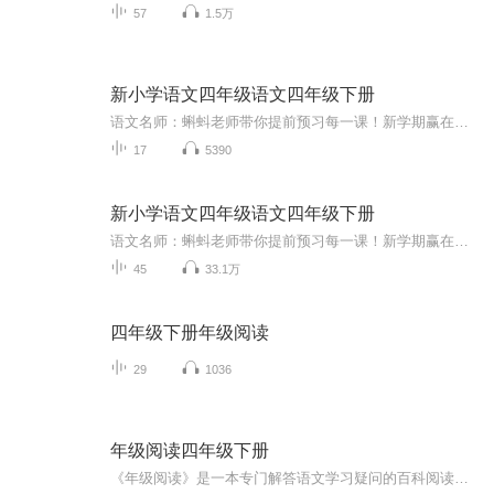
57
1.5万
新小学语文四年级语文四年级下册
语文名师：蝌蚪老师带你提前预习每一课！新学期赢在起跑线！！小学同步教材部编版语文知识讲解！1.预习部分，由蝌蚪老师帮你读通课文、学习字词、了解课文的主要内容、完成课后练习。2.复习部分，包括背诵课文、听写词语、积累好词好句、习题卡、识字卡、拼音卡等内容，帮您复习每一课的重点难点。3.拓展部分，蝌蚪老师挑选了一篇与课文内容相关的课外阅读，让你了解更多的课文拓展知识。告别辅导班，蝌蚪老师带你一起预习复习，帮你扎实学好每一课，成为学习小达人！还在等什么！快去下载...
17
5390
新小学语文四年级语文四年级下册
语文名师：蝌蚪老师带你提前预习每一课！新学期赢在起跑线！！ 小学同步教材 语文知识讲解！ 1.预习部分，由蝌蚪老师帮你读通课文、学习字词、了解课文的主要内容、完成课后练习。 2.复习部分，包括背诵课文、听写词语、积累好词好句、习题卡、识字卡、拼音卡等内容，帮您复习每一课的重点难点。 3.拓展部分，蝌蚪老师挑选了一篇与课文内容相关的课外阅读，让你了解更多的课文拓展知识。 告别辅导班，蝌蚪老师带你一起预习复习，帮你扎实学好每一课，成为学习小达人！还在等什么！快去下载“ 课课听APP ”或关注【：课课听】吧！ 在“课课听APP”，小朋友还可以朗读每一篇课文并录制成精美的朗读作品分享给老师和同学们听。 “课课听APP”除了语文，还有精彩的数学和英语辅导课程，专题课程，以及海量学习资料提供家长下载！ 数学由一线老师精讲每个单元的难题、易考易错题。十几年教学经验总结而出的专业讲解方法，孩子更容易理解！ 英语有外教标准英语范读和人工智能口语测评每篇课文的单词、句子和段落，从此孩子再也不必受家长中式英语的影响。 课课听: 课课听 各大应用商店搜索并下载 “ 课课听APP ” 。
45
33.1万
四年级下册年级阅读
29
1036
年级阅读四年级下册
《年级阅读》是一本专门解答语文学习疑问的百科阅读书，它同步教材，紧扣每篇课文，把其中重要、难理解的知识统统延伸开来，做成百科阅读，引导孩子在阅读中，一边自主解决学习疑问，满足求知欲，一边打破学科边界，精准拓展包括动物、植物、天文、地理、...