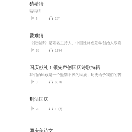
猜猜猜
猜猜猜
6
1万
爱难猜
《爱难猜》是著名主持人、中国性格色彩学创始人乐嘉首部爱情工具书。书中收录了16篇精彩文章，乐嘉以睿智犀利的语言，结合诸如“买房贷款”、“父母棒打鸳鸯”、“偷看手机”、“消费男色”，等时下热议的爱情话题。手把手教你剖析对方的性格，运用性格色彩的知识，让你从根本上解决爱情中遇到的误解与困惑，从而在爱情世界中更加幸福！只要紧握性格色彩的钥匙，就能轻松打开爱人的心之门。本书集“悦读性”与“实用性”于一体，对情感迷惘中的男女有非常实用的指导意义。内容简介生活中，性格不同的男女，正上演着一幕幕考验与试探的爱情戏剧。爱的本能，你我天生都有；爱的技巧，则需后天学习。透过性格色彩，剖析爱的误解与困惑，探清更深邃的人心与人性。其实，爱并不难猜。作者简介乐嘉中国性格色彩研究中心创办人，“FPA®性格色彩”创始人，性格色彩传道者。《爱难猜》作者乐嘉以培养各行各业的讲师和咨询师为己任，传播并普及性格色彩在各个领域的运用。培训者：培训11年，客户对象遍布全球500强、国企、民企、政府及非营利性机构；西北大学、上大悉尼工商学院和河海大学的客座教授；定期为各大商学院的EMBA 、MBA 、EDP授课。主持人：江苏卫视：《非诚勿扰》、《不见不散》、《老公看你的》央视一套：《夜话》深圳卫视：《别对我说谎》、《夜问》作者：专业工具：《色眼识人》、《色眼再识人》、《跟乐嘉学性格色彩》专业随笔：《人之初，性本色》、《让你的爱非诚勿扰》小随笔：《微勃症》、《谈笑间》演讲者： 19岁成为职业演讲者，迄今国内外演讲逾千场。编辑推荐◆乐嘉首部爱情工具书《爱难猜》◆乐嘉手把手教你剖析对方的性格，让你从根本上解决爱情中遇到的误解与困惑，从而在爱情世界中更加幸福！◆读完此书，爱情路上再也不怕“怀疑、误会、发疯、猜忌、跟踪、控制、沉默、冷淡、自我、暴力、变心、对抗、第三者”等问题。其实，爱并不难猜！◆“你是否明白你爱的人到底在想些什么？一直以来你爱的方式是否正确？你爱的人是否真的接受了你努力给出的爱？”如果你从未认真检视过这些问题，那么就从此书开始。◆“父母为什么棒打鸳鸯”“强势的母爱是好是坏”“两代人为何有如此深的代沟”“不同性格的父母与子女应该如何相处”这些问题都能通过性格色彩找到答案。◆乐嘉：“谨以此书，纪念《非诚勿扰》节目中浴血奋战的三年三个月！”◆迄今为止，乐嘉最得意之作：16篇呕心力血之作，丰富的性格色彩学知识，生动精彩的爱情案例，犀利独到的爱情见解。◆书中完整收录“乐嘉性格色彩测试”，通过测试，轻轻松松了解你的性格色彩，从此即可认清自己，读懂别人。◆装帧精美高雅，随书赠送清新书签，给您最舒适的阅读享受。
18
1194
国庆献礼！领先声创国庆诗歌特辑
我们的民族是一个坚韧不拔的民族，历史给予我们的苦难都变成了闪着金光的勋章！我们的国家是一个龙腾虎跃的国家，那条巨龙正以不可阻挡之势崛起于神奇的东方！------------------------------------------------值此祖国70周年华诞之际，领先声创以诗歌向祖国献礼！用我们的声音、用我们的热血、用我们的灵魂诵读经典爱国篇章，歌颂我们的祖国！永远繁荣富强！
8
6076
刑法国庆
26
1.7万
国庆美诗文