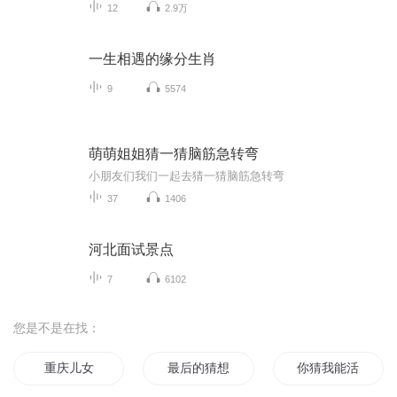
12
2.9万
一生相遇的缘分生肖
9
5574
萌萌姐姐猜一猜脑筋急转弯
小朋友们我们一起去猜一猜脑筋急转弯
37
1406
河北面试景点
7
6102
您是不是在找：
重庆儿女
最后的猜想
你猜我能活几天