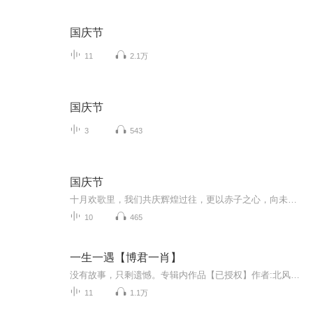
国庆节
11
2.1万
国庆节
3
543
国庆节
十月欢歌里，我们共庆辉煌过往，更以赤子之心，向未来书写滚烫的誓言——这盛世，值得我们以热爱相拥。
10
465
一生一遇【博君一肖】
没有故事，只剩遗憾。专辑内作品【已授权】作者:北风姑娘 Lofter写手 归处长明
11
1.1万