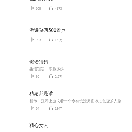
108
4173
游遍陕西500景点
393
1.9万
谜语猜猜
生活谜语，乐趣多多
69
2.2万
猜猜我是谁
相传，江湖上游弋着一个令有钱渣男们谈之色变的人物，她专门整治渣壕，从无失手，这个女孩名叫宋瑶（张予曦饰）。这一切全凭她拥有的奇幻体制——吸引富豪。但凡身价上亿的有钱人，只要与她对视一眼，便会无法自拔的爱上她。不过，再厉害的体制也有遭遇滑...
24
1247
猜心女人