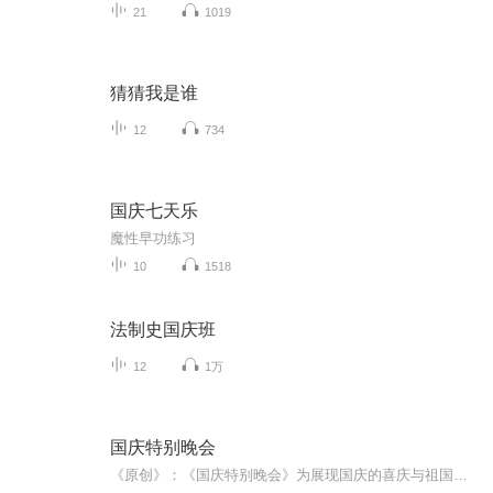
21
1019
猜猜我是谁
12
734
国庆七天乐
魔性早功练习
10
1518
法制史国庆班
12
1万
国庆特别晚会
《原创》：《国庆特别晚会》为展现国庆的喜庆与祖国的深情我将以具体的场景切入从清晨升旗的庄严到街头巷尾的欢庆到历史与当下的交融，用优美的笔触传递对祖国的热爱与自豪！用诗歌和情感美文形式，歌颂祖国的繁荣富强，祝人民幸福安康！