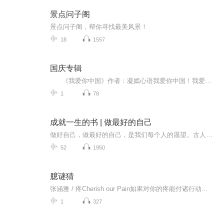
景点问子阁
景点问子阁，帮你寻找最美风景！
18
1557
国庆专辑
《我爱你中国》作者：凝嫣心语我爱你中国！我爱你春天蓬勃的秧苗；我爱你秋日金黄的硕果。我爱你中国！我爱你青松气质，我爱你红梅品格！我爱你家乡的甜蔗好像乳汁滋润着我的心窝。我爱你中国，我要把最美的歌儿献给你，我的母亲我的祖国。我爱你中国，我爱...
1
78
成就一生的书 | 做最好的自己
做好自己，做最好的自己，是我们每个人的愿望。古人讲修身齐家治国平天下，功夫也是从自己开始做起的。只有做好了自己，才可以在人世间打拼，才可以在成功路上飞奔。
52
1950
臆谜猜
张涵雅 / 疼Cherish our Pain如果对你的疼能付诸行动...
1
327