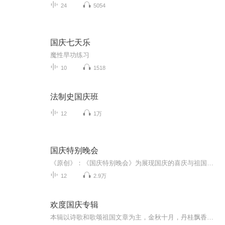
24
5054
国庆七天乐
魔性早功练习
10
1518
法制史国庆班
12
1万
国庆特别晚会
《原创》：《国庆特别晚会》为展现国庆的喜庆与祖国的深情我将以具体的场景切入从清晨升旗的庄严到街头巷尾的欢庆到历史与当下的交融，用优美的笔触传递对祖国的热爱与自豪！用诗歌和情感美文形式，歌颂祖国的繁荣富强，祝人民幸福安康！
12
2.9万
欢度国庆专辑
本辑以诗歌和歌颂祖国文章为主，金秋十月，丹桂飘香，在这个充满丰收喜悦的季节里，我们满怀激动和自豪，迎来了中华人民共和国76周年华诞。这不仅是一个庄重的纪念日，更是全体中华儿女共同欢庆的盛大的节日，承载着深厚的民族情感和历史意义.