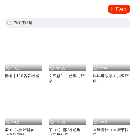
打开APP
70国庆结尾
1.3万
24.5万
1794
晓读｜100名著结尾
文气修仙，已续写结
妈妈讲故事宝贝编结
尾
尾
3.4万
15.3万
1.6万
娘子~我要吃掉你
第（4）部-结尾曲
国庆特辑（国庆节快