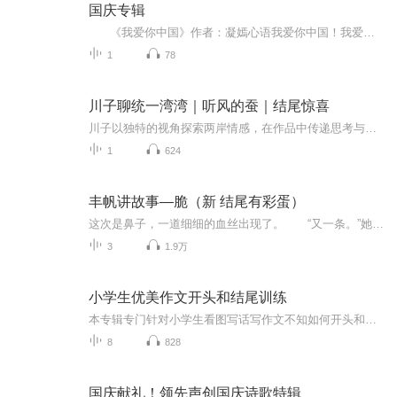
国庆专辑
《我爱你中国》作者：凝嫣心语我爱你中国！我爱你春天蓬勃的秧苗；我爱你秋日金黄的硕果。我爱你中国！我爱你青松气质，我爱你红梅品格！我爱你家乡的甜蔗好像乳汁滋润着我的心窝。我爱你中国，我要把最美的歌儿献给你，我的母亲我的祖国。我爱你中国，我爱...
1
78
川子聊统一湾湾｜听风的蚕｜结尾惊喜
川子以独特的视角探索两岸情感，在作品中传递思考与感动。风的呢喃如蚕丝般细腻，串联起历史与未来，让人不禁细细品味那些穿越时间的声音。每一段旋律都仿佛在诉说，川子的歌声从未停止对统一话题的深刻剖析和热忱表达。结尾处的惊喜更是扣人心弦，为整张...
1
624
丰帆讲故事—脆（新 结尾有彩蛋）
这次是鼻子，一道细细的血丝出现了。 “又一条。”她哀怨地看着我，眼睛里慢慢流下眼泪。她把流着泪的眼睛凑到我面前，盯着我，眼睛里拿道血丝显得格外触目惊心。她慢慢抬起手，我恐惧地看着她——我知道接下来会发生些什么，可是我不能离开，只能停留...
3
1.9万
小学生优美作文开头和结尾训练
本专辑专门针对小学生看图写话写作文不知如何开头和结尾训练的范例，提高孩子学习写作能力知道开头和结尾写什么，做到下笔成章。不至于无助，不知如何是好！每个老母亲必尽快给孩子收藏起来实地操作训练起来。
8
828
国庆献礼！领先声创国庆诗歌特辑