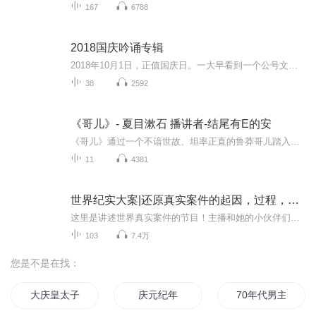
167
6788
2018国庆吟诵专辑
2018年10月1日，正值国庆日。一大早看到一个公号文章，正是文天祥的《己卯十月一日至燕越五日罹狴犴有感而赋》。当然，彼十一非当今的十一。不过数字的巧合还是让人感触，今天拿来读一读，体味一番历史英杰的民族情怀，恰也当时。 根据诗题来看，这组诗是写于十月一日至十月五日之间，是文天祥被俘之后所作，这些诗作不仅有凛凛正气，更也能看的到他百端交集的复杂情感。另一首于右任先生的《望大陆》，微信公号有称《望乡》，一句“山之上国之殇”荡气回肠，一并兴起拿来读了一读。仓促间多有瑕疵...
38
2592
《哥儿》- 夏目漱石 播讲者-结尾有E的安
《哥儿》通过一个不谙世故、坦率正直的鲁莽哥儿踏入社会后同周围俗物展开的种种戏剧性冲突，辛辣而巧妙地讽刺了社会上的丑恶现象，鞭挞了卑鄙、权术和虚伪，赞美了正义、直率和纯真。行文流畅，节奏明快，形象鲜明。通篇如坂上走丸，一气流注，而寓庄于谐...
11
4381
世界纪实大案|还原真实案件的起因，过程，结尾
这里是讲述世界真实案件的节目！主播和她的小伙伴们通过对案件发生经过的真实记录和事实展开描述。通常以客观的视角和严谨的方式，对案件的起因、经过、结果进行全面梳理和剖析。【不同的主播讲述不同的案件，总有你爱的那一款】
103
7.4万
您是不是在找：
大庆皇太子
庆元纪年
70年代男主奋斗