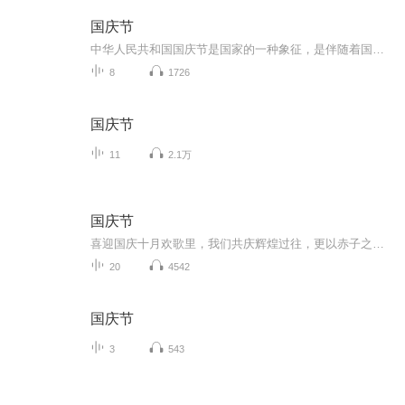
国庆节
中华人民共和国国庆节是国家的一种象征，是伴随着国家的出现而出现的。让我们用诗歌朗诵歌颂祖国的繁荣富强，国泰民安。
8
1726
国庆节
11
2.1万
国庆节
喜迎国庆十月欢歌里，我们共庆辉煌过往，更以赤子之心，向未来书写滚烫的誓言——这盛世，值得我们以热爱相拥。
20
4542
国庆节
3
543