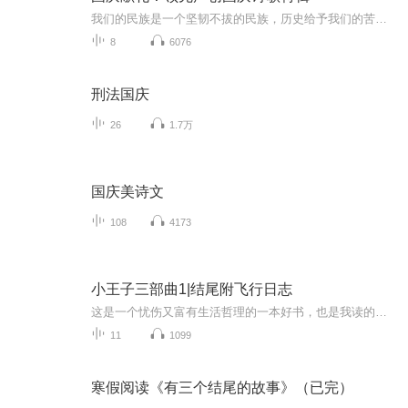
我们的民族是一个坚韧不拔的民族，历史给予我们的苦难都变成了闪着金光的勋章！我们的国家是一个龙腾虎跃的国家，那条巨龙正以不可阻挡之势崛起于神奇的东方！------------------------------------------------值此祖国70周年华诞之际，领先声创以诗歌向祖国献礼！用我们的声音、用我们的热血、用我们的灵魂诵读经典爱国篇章，歌颂我们的祖国！永远繁荣富强！
8
6076
刑法国庆
26
1.7万
国庆美诗文
108
4173
小王子三部曲1|结尾附飞行日志
这是一个忧伤又富有生活哲理的一本好书，也是我读的最多的一本书，每次阅读都会有更深入的感受，每次读完都能让我静下心来，好像心灵都被洗涤了一遍，我相信每个人心中都住着一个小王子！
11
1099
寒假阅读《有三个结尾的故事》（已完）