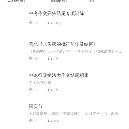
（没结尾哒）
（昏婚欲睡）
乐）
中考作文开头结尾专项训练
17
2.8万
善恶书《失落的桃符前传及结尾》
《善恶书》，一半是红字，一半是黑字，据说是由姜子牙、鲁班、鬼谷子等人整合而成，红字记载的都是救人助人的善法，黑字记载的都是骗人害人的恶术。后世时，书被一个木匠得到，截取了其中所有的黑字和极少的红字，重新编出了一本书，叫《厌胜经》，从此，...
63
9万
申论行政执法大作文结尾积累
文字版在动态
16
3万
国庆节
十月欢歌里，我们共庆辉煌过往，更以赤子之心，向未来书写滚烫的誓言——这盛世，值得我们以热爱相拥。
10
465