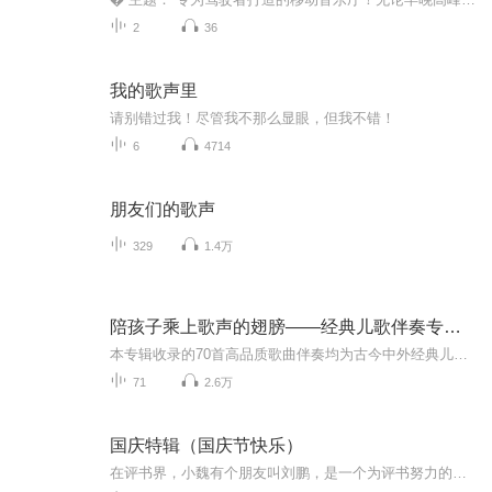
2
36
我的歌声里
请别错过我！尽管我不那么显眼，但我不错！
6
4714
朋友们的歌声
329
1.4万
陪孩子乘上歌声的翅膀——经典儿歌伴奏专辑（预备级）
本专辑收录的70首高品质歌曲伴奏均为古今中外经典儿童歌曲的伴奏音乐，对标全国各类少儿声乐考级初级程度，适合6~16 岁儿童演唱，所有伴奏均进行了精心的和声编配，并由专业音响师制作了品质精良的音响。这套伴奏专辑能够帮助广大声乐教师更好地指导孩子演...
71
2.6万
国庆特辑（国庆节快乐）
在评书界，小魏有个朋友叫刘鹏，是一个为评书努力的小伙子。在2021年国庆期间，他想弄个特辑，便烦劳我给他录个爱国题材的评书小段儿。这种事情，不是特殊情况，小魏一般不会拒绝，也就给其录了一个《鲁迅踢鬼》，等他传完，我再传到我的专辑里。另外，小...