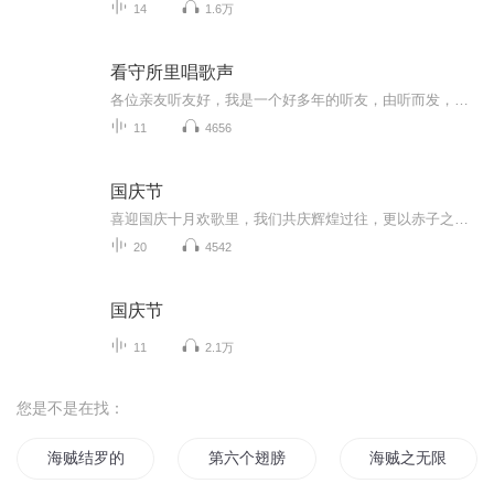
14
1.6万
看守所里唱歌声
各位亲友听友好，我是一个好多年的听友，由听而发，根据朋友的经历，创作文字，陆续录音，正在完成制作有声小说《看守所里唱歌声》。 小说概要：高成，大学毕业，本科，当过老师。进了看守所，在人满为患的号子里跟一众臭男人挤在通铺里一起睡觉，一起吃饭，一起背看守所守则，一起冲凉、晒太阳。看着一个个嫌疑人进来，又看着他们一个个经过审理后陆续离开。在这里，在人挨人的人群里，他忍受孤独，跟其他人一样盼望收到家人来信，给自己充钱。在鱼龙混杂的环境里，在管教的鼓励下，他给这些大多没有什么知识的老老少少讲跟他们道听途说不大一样的知识、文化、历史、故事和道理；在号子里办学习班，教他们学知识，学文化，学英语，唱歌。还给鬼佬当翻译……在这里，他忍受自己内心的辛酸、屈辱和寂寞的痛苦，接受着大家对他这个文化人的尊敬；与人争辩，突然挨打；当号员，受人管制；当号长，管制别人；说服安慰别人，同时被别人说服安慰…… 小说讲述一个曾经接受过高等教育的年轻人被送进看守所后的经历，再现了看守所的概貌以及看守所里管教人员在收容和管理工作中的辛苦和努力。更通过主人公的经历和观察，记录一团一伙的不谙世事的青少年怎样因一时冲动而一个一个被送进看守所和少管所；年轻人如何因一时的贪念遭人引诱误入歧途；社会上有些人怎样钓鱼算计，利用儿童未成年人的年龄特点诱惑胁迫他们参与犯罪为其获利；做生意，与人合作，签订合同，然后反目成仇，被人弄进看守所……通过叙述，告诉人们，告诉家长，朗朗晴天也有阴影；清平世界，安全与危险同在，正义与不公并存，真诚和算计同行，亲爱和溺爱后果殊异。至于善良和罪恶，唉，善良每个人心里都有，但说一句你我都可能不愿意承认的话，善良的程度也有不同，善良和罪恶有时又在一念之差……保持你我的善良，长存同情之心，更要居安思危，眼前和未来，都要着眼。看好路，保护好自己和家人，祝每一个家庭能够幸福，少一些家庭破碎和无穷的悔恨，多一些顺利和成功，绕开弯路和歧途……
11
4656
国庆节
喜迎国庆十月欢歌里，我们共庆辉煌过往，更以赤子之心，向未来书写滚烫的誓言——这盛世，值得我们以热爱相拥。
20
4542
国庆节
11
2.1万
您是不是在找：
海贼结罗的翅膀
第六个翅膀
海贼之无限翅膀