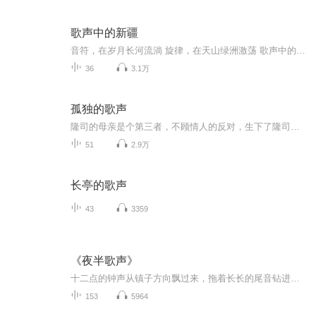
歌声中的新疆
音符，在岁月长河流淌 旋律，在天山绿洲激荡 歌声中的新疆 心驰，神往
36
3.1万
孤独的歌声
隆司的母亲是个第三者，不顾情人的反对，生下了隆司。她盼望儿子的出生能唤起那个有妇之夫的同情，背叛家庭与她和儿子生活在一起。但她的愿望非但没有实现，还给儿子今后的生活罩上了阴影。隆司新婚的妻子得知隆司的身世之后，迫于外界的压力，不顾隆司的...
51
2.9万
长亭的歌声
43
3359
《夜半歌声》
十二点的钟声从镇子方向飘过来，拖着长长的尾音钻进窗缝。就在这时，歌声响了。“夜上海，夜上海，你是个不夜城……”女声裹着水汽漫过来，不是手机里下载的电子版，带着点沙沙的杂音，像老式留声机的铜喇叭在转。林晚星猛地回头，客厅里空荡荡的，只有她...
153
5964