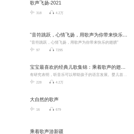
歌声飞扬-2021
318
4.2万
"音符跳跃，心情飞扬，用歌声为你带来快乐的翅膀"
"音符跳跃，心情飞扬，用歌声为你带来快乐的翅膀"
97
7295
宝宝最喜欢的经典儿歌集锦：乘着歌声的翅膀长大
有研究表明，听音乐可以帮助孩子的语言发展。婴儿首先学习的是语言的声音，之后他们才能够将这些声音与它们的意思联系起来。对于一岁以前的婴儿来说，他们无法真正分辨出他们的母语是什么，音乐也是如此。因此音乐成为了语言的一种。通过音乐，婴儿能够剖...
228
4.2万
大自然的歌声
16
679
乘着歌声游新疆