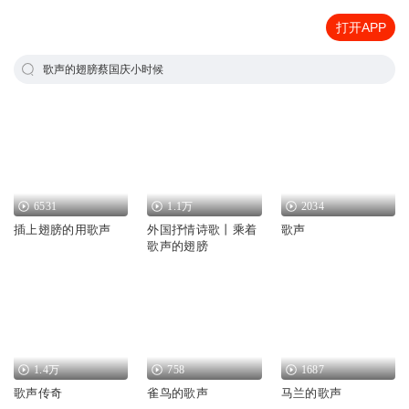
打开APP
歌声的翅膀蔡国庆小时候
6531
1.1万
2034
插上翅膀的用歌声
外国抒情诗歌丨乘着
歌声
歌声的翅膀
1.4万
758
1687
歌声传奇
雀鸟的歌声
马兰的歌声