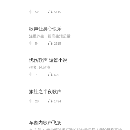
...
52
5115
歌声让身心快乐
注重养生，提高生活质量
54
2515
忧伤歌声 短篇小说
作者: 风汐潼
7
629
旅社之半夜歌声
28
1494
车窗内歌声飞扬
� 主题： 专为驾驶者打造的移动音乐厅！无论早晚高峰还是深夜兜风，让节奏掌控你的方向盘。� 精华： 拒绝歌荒！收录当下最火抖音神曲、经典老歌以及小众宝藏单曲，全程高能无尿点。�你的专属车载DJ，懂车更懂音乐，关注我，让路途不再枯燥。