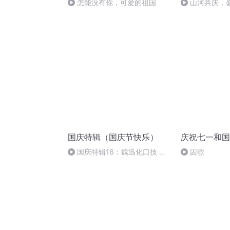
怎能没有你，可爱的祖国
山河共庆，
国庆特辑（国庆节快乐）
庆祝七一和国
国庆特辑16：魏迅化口技 二
囚歌
胡 东方红+一般唱法和原生态