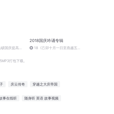
2018国庆吟诵专辑
成法硕国庆提高班
18《己卯十月一日至燕越五
)
日罹狴犴有感而赋》组律18首
文天祥 自由吟诵
MP3打包下载。
子
庆云传奇
穿越之大庆帝国
山
吾家小妃菜菜菜
三千云湛
故事在线听
随身听 英语 故事视频
就会
袁爷爷讲个小故事
鬼故事 MP3 听