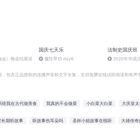
国庆七天乐
法制史国庆班
晚会》晚会结尾语
魔性早功 day6
2020年华
法制史马志冰 (12
辑，包含正品授权的连播声音和文字全集，支持免费在线试听阅读和有声书
系统我在古代做美食
我真的不会做菜
小白菜大白菜
大庆皇太
穿越之后我做了些什么
千字文系统能做什么
湛河湛河
节度江
家长期听故事
听故事伤耳朵吗
圣杯小姐故事在线听
大雄传奇
湛星传说
一人有庆
神明就不能什么也不做吗
我什么事都一做
故事治愈自己的书
午夜加油故事在线听
听爷爷讲关公故事
听