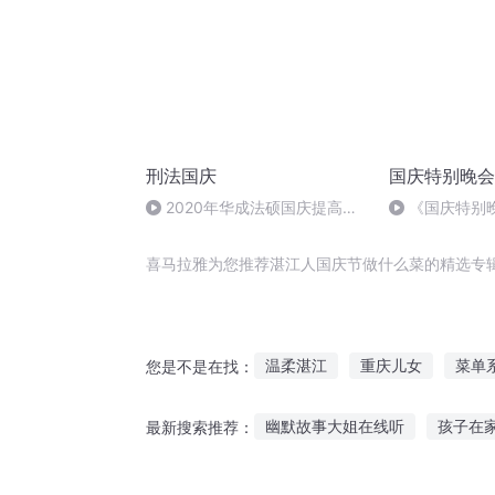
刑法国庆
国庆特别晚会
2020年华成法硕国庆提高班
《国庆特别
刑法陈 (26)
喜马拉雅为您推荐湛江人国庆节做什么菜的精选专
温柔湛江
重庆儿女
菜单
您是不是在找：
做女妖萌宠什么的别开玩笑
幽默故事大姐在线听
孩子在
最新搜索推荐：
我没有对这个世界做什么啊
胎儿喜欢听歌还是听故事
听