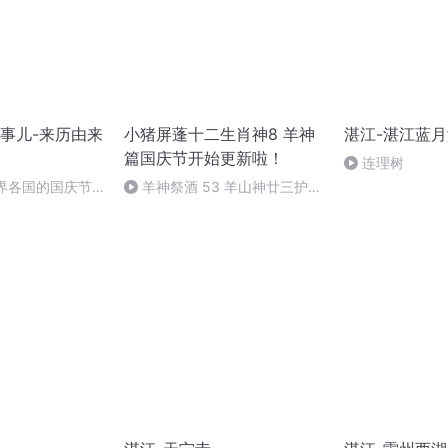
事儿-来历由来
小猪屏蓬十二生肖神8 羊神
湛江-湛江蓝
篇国庆节开始更新啦！
连理树
世界各国的国庆节-
羊神祭酒 53 羊山神廿三护祭
事儿
坛 敬天地白泽做祭酒（4）