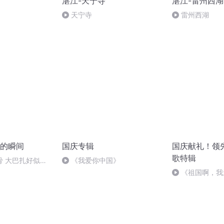
湛江-天宁寺
湛江-雷州西湖
天宁寺
雷州西湖
的瞬间
国庆专辑
国庆献礼！领
歌特辑
骨 大巴扎好似温
《我爱你中国》
《祖国啊，我
婉