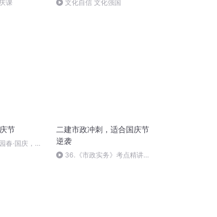
庆课
文化自信 文化强国
国庆节
二建市政冲刺，适合国庆节
逆袭
园春·国庆，朗
36.《市政实务》考点精讲第
36节课_2020926212025