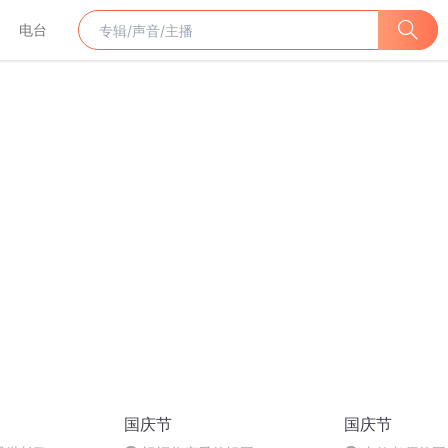
电台
国庆节
国庆节