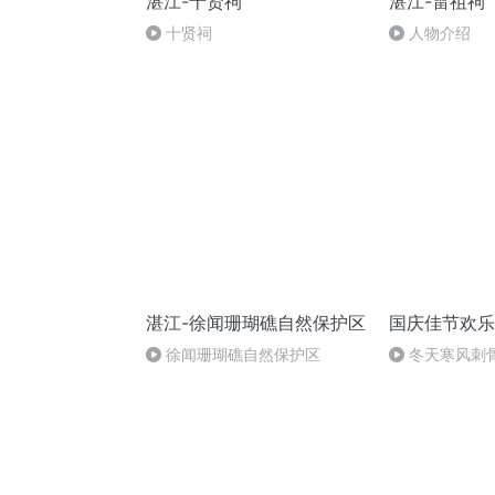
湛江-十贤祠
湛江-雷祖祠
十贤祠
人物介绍
湛江-徐闻珊瑚礁自然保护区
国庆佳节欢乐
徐闻珊瑚礁自然保护区
冬天寒风刺
暖的春天