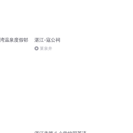
月湾温泉度假邨
湛江-寇公祠
莱泉井