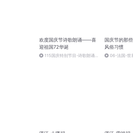
欢度国庆节诗歌朗诵——喜
国庆节的那些
迎祖国72华诞
风俗习惯
115国庆特别节目-诗歌朗诵-
06-法国-
中国梦
国庆节的那些