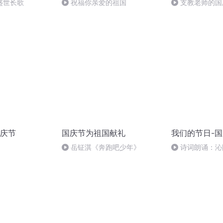
盛世长歌
祝福你亲爱的祖国
支教老师的国
庆节
国庆节为祖国献礼
我们的节日-
岳钲淇《奔跑吧少年》
诗词朗诵：沁
读者：张继军