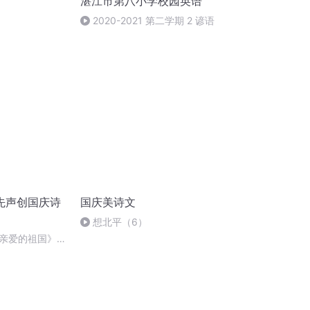
湛江市第八小学校园英语
2020-2021 第二学期 2 谚语
先声创国庆诗
国庆美诗文
想北平（6）
亲爱的祖国》温