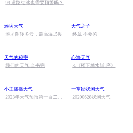
99 道路结冰也需要预警吗？
潍坊天气
天气之子
潍坊阴转多云，最高温15度
终章 不要紧
天气的秘密
心海天气
我们的天气-全书完
3.《楼下糖水铺-序》
小主播播天气
一掌经我测天气
2023年天气预报第一百二十
20200628我测天气
一期（6.17）