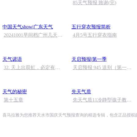
85天气预报 致谢(完)
中国天气show|广东天气
五行穿衣预报简析
20241001早间档广州几天降
4月5号五行穿衣指南
温明显清晨注意加衣
天气谚语
天启预报|第一季
32. 天上出双虹，必定有大
天启预报 945 送别（第一季
风
完）
天气的秘密
先天气质
第十五章
先天气质11冷静型孩子教养
关键词
喜马拉雅为您推荐天水市国庆天气预报查询的精选专辑，包含正品授权