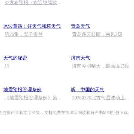
37发布预报（欢迎继续收听
第二部哦）
冰波童话：好天气和坏天气
青岛天气
第26集，梨子提琴
青岛多云转晴，南风3级
天气的秘密
济南天气
15
济南今明晴天，最高温15度
地震预报管理条例
听，中国的天气
《地震预报管理条例》第24
20260320北方气温波动上
条
升、南方阴雨27号暂停
的连播声音和文字全集，支持免费在线试听阅读和有声书MP3打包下载。