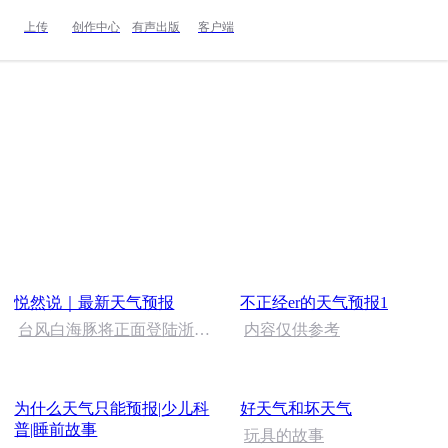
上传
创作中心
有声出版
客户端
悦然说｜最新天气预报
不正经er的天气预报1
台风白海豚将正面登陆浙
内容仅供参考
江，强风雨波及10余省份 #
台风白海豚 #台风防范措施
为什么天气只能预报|少儿科
好天气和坏天气
普|睡前故事
玩具的故事