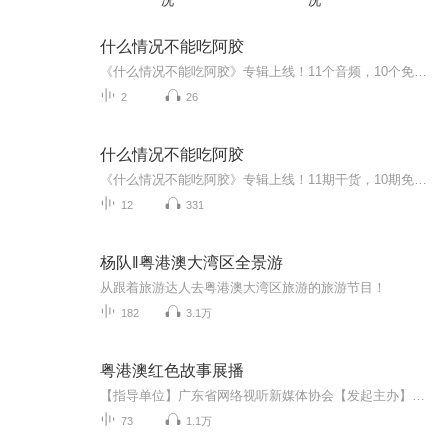
况
况
什么情况不能吃阿胶
《什么情况不能吃阿胶》专辑上线！11个音频，10个免费，1个付费，带你彻底搞懂阿胶食用禁忌。免费音频系统梳理10大不能吃的情况，付费音频深度剖析，10篇精华文章组合，让你避坑不踩雷。中医爱好者、阿胶控必备，轻松get阿胶食用指南，健康生活不翻车！
2
26
什么情况不能吃阿胶
《什么情况不能吃阿胶》专辑上线！11期干货，10期免费，带你避坑阿胶食用雷区。免费期涵盖10大禁忌场景，系统梳理，防坑指南。付费期《什么情况不能吃阿胶》深度解析，10篇精华文章重组，揭秘阿胶食用红线。中医爱好者、健康管理者必听，避坑不踩雷，科学...
12
331
杨队‖粤港澳大湾区全景游
从跟着旅游达人去粤港澳大湾区旅游的旅游节目！
182
3.1万
粤港澳红色故事展播
【指导单位】广东省网络视听新媒体协会【发起主办】佛山电台花生FM、荔枝App【联合主办】喜马拉雅、懒人畅听、TT语音、哈喽语音、梅州电台、惠州电台、广东有点牛文化传媒有限公司【活动承办】新年集团、粤语喜马拉雅 【投稿单位】佛山电台/梅州电台/惠州电台/暨南大学声海工作室/广东人民出版社中山出版有限公司
73
1.1万