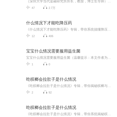
（深圳大学当代金融研究所所长，教授，博士生导师）国世平——主编，主播——柴昌平，粤港澳大湾区为我国带来新机遇，粤港澳大湾区将成为世界上最大的湾经济带，粤港澳大湾区拥有金融中心的支持，粤港澳大湾区以开放，自由作为基础，粤港澳大湾区会形成强...
47
2.7万
什么情况下才能吃降压药
《什么情况下才能吃降压药》专辑，带你系统搞懂降压药！10个免费音频，从症状识别到用药时机，手把手教你避坑。付费音频深入剖析，10篇干货文章组合，助你科学管理血压。别再傻傻吃药，先搞懂再行动，健康生活不迷茫！
12
406
宝宝什么情况需要服用益生菌
宝宝什么情况需要服用益生菌（温馨提示：本文作者为健康管理师而非执业医师，文中提及的益生菌使用方法仅供日常调理参考，若宝宝出现严重症状请及时就医）你家娃是不是经常撅着小嘴放连环屁，肚子鼓得像揣了个小西瓜？或者拉得比网红直播带货还频繁？别慌...
1
0
吃槟榔会拉肚子是什么情况
《吃槟榔会拉肚子是什么情况》专辑，带你揭秘槟榔与拉肚子的神秘联系！11个音频，10个免费，1个付费，深度剖析。免费音频系统讲解，付费音频深入分析，助你轻松应对。别让槟榔拉肚子，成为你的困扰！快来听一听，健康生活不等待！
2
92
吃槟榔会拉肚子是什么情况
《吃槟榔会拉肚子是什么情况》专辑，带你系统揭秘槟榔与肠胃的奇妙反应。10个免费音频，逐一拆解吃槟榔拉肚子的原因、症状、预防等干货知识。付费音频深入剖析，10篇精华文章组合，为你全面解答。拒绝“网红”槟榔，守护健康肠胃，快来听一听！