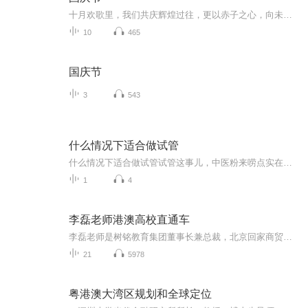
十月欢歌里，我们共庆辉煌过往，更以赤子之心，向未来书写滚烫的誓言——这盛世，值得我们以热爱相拥。
10
465
国庆节
3
543
什么情况下适合做试管
什么情况下适合做试管试管这事儿，中医粉来唠点实在的 总有人问我："你们中医是不是都反对试管啊？"——这话就跟问"广东人是不是都吃胡建人"一个道理。我们中医讲究的是"因人制宜"，今天咱就掰开了揉碎了说说，什么情况下您该认真考虑试管这条技术路线...
1
4
李磊老师港澳高校直通车
李磊老师是树铭教育集团董事长兼总裁，北京回家商贸有限公司总经理，中国政法大学法制教育发展中心综合办公室主任，中央财经大学留学王牌推荐人。中国创业年轻杰出讲师; 教育品牌中国行业年度人物; 中国中小企业公益教育家; 中国中小企业管理培训著名讲师；著名心理咨询师，中小企业人力资源管理专家。
21
5978
粤港澳大湾区规划和全球定位