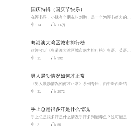
国庆特辑（国庆节快乐）
在评书界，小魏有个朋友叫刘鹏，是一个为评书努力的小伙子。在2021年国庆期间，他想弄个特辑，便烦劳我给他录个爱国题材的评书小段儿。这种事情，不是特殊情况，小魏一般不会拒绝，也就给其录了一个《鲁迅踢鬼》，等他传完，我再传到我的专辑里。另外，小...
14
1.6万
粤港澳大湾区城市排行榜
欢迎收听《粤港澳大湾区城市魅力排行榜》粤语、英语双语节目，一起探索大湾区11座城市的魅力！今天，我们将目光聚焦在粤港澳大湾区的魅力之都——广州，从丰富历史人文到羊城美景，再到美食的诱惑，我们将在几分钟时间内将带您领略地道广州，了解这座鲜活...
11
392
男人晨勃情况如何才正常
《男人晨勃情况如何才正常》系列专辑，由中医西医结合的医学专家撰写，教你掌握晨勃健康标准。健康管理师认证作者，以幽默风趣的语言，深入浅出解析男性生理现象。告别疑惑，轻松掌握晨勃真相，让你成为健康达人！快来一探究竟吧！男人必看 健康生活
31
2072
手上总是很多汗是什么情况
手上总是很多汗是什么情况手汗多到能养鱼？这可能是身体在给你发求救信号 握个手像刚洗完没擦，手机屏幕解锁十次失败九次，写字时纸张能浸出地图轮廓...这年头谁还没遇到过几个"水手"朋友？但您可能不知道，那些总在裤子上擦手心的尴尬时刻，其实是身体...
2
55