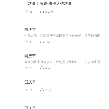
【故事】粤语.港澳人物故事
33
24.2万
国庆节
中华人民共和国国庆节是国家的一种象征，是伴随着国家的出现而出现的。让我们用诗歌朗诵歌颂祖国的繁荣富强，国泰民安。
8
1726
国庆节
喜迎国庆十月欢歌里，我们共庆辉煌过往，更以赤子之心，向未来书写滚烫的誓言——这盛世，值得我们以热爱相拥。
20
4542
国庆节
11
2.1万
国庆节