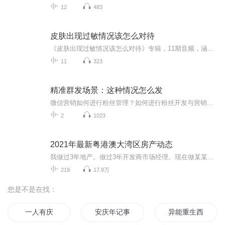
12
483
皮肤出现过敏情况该怎么对待
《皮肤出现过敏情况该怎么对待》专辑，11期音频，涵盖从日常护理到深入分析的全方位知识。10期免费音频，系统讲解过敏应对策略，轻松学懂；1期付费音频，深入剖析过敏根源，专业指导。无论你是过敏小白还是老手，这里都有你需要的答案！快来加入我们，一起...
11
323
精准群发场景：这种情况怎么发
微信营销如何进行粉丝管理？如何进行粉丝开发与营销？而且是用软件批量快速地实现，人可以不在现场在外面！
2
1023
2021年最新粤港澳大湾区房产动态
我做过3年地产。做过3年开发商市场经理。现在做某某大平台分析师。经常和各大平台分析师一起探讨，互相学习。关于疫情过后，投资粤港澳大湾区楼市政策最新动向。想财富自由必修课。楼市经济动态。人人都学得会投资的资讯。风险最低。房产可以提升生活品质...
219
17.8万
您是不是在找：
一人有庆
安庆年记事
异能重生西门庆