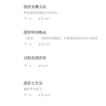
国庆去哪儿玩
带你游览祖国的大好河山……
14
2687
国庆特别晚会
《原创》：《国庆特别晚会》为展现国庆的喜庆与祖国的深情我将以具体的场景切入从清晨升旗的庄严到街头巷尾的欢庆到历史与当下的交融，用优美的笔触传递对祖国的热爱与自豪！用诗歌和情感美文形式，歌颂祖国的繁荣富强，祝人民幸福安康！
12
2.9万
法制史国庆班
12
1万
国庆七天乐
魔性早功练习
10
1518