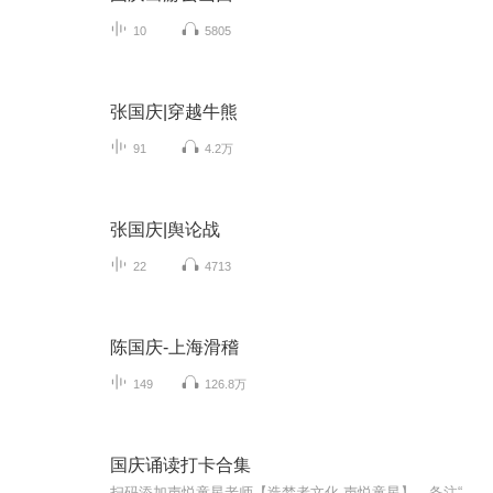
10
5805
张国庆|穿越牛熊
91
4.2万
张国庆|舆论战
22
4713
陈国庆-上海滑稽
149
126.8万
国庆诵读打卡合集
扫码添加声悦童星老师【造梦者文化-声悦童星】，备注“诵读打卡”报名，已添加好友的，直接发送“诵读打卡”报名，报名成功后进入社群。