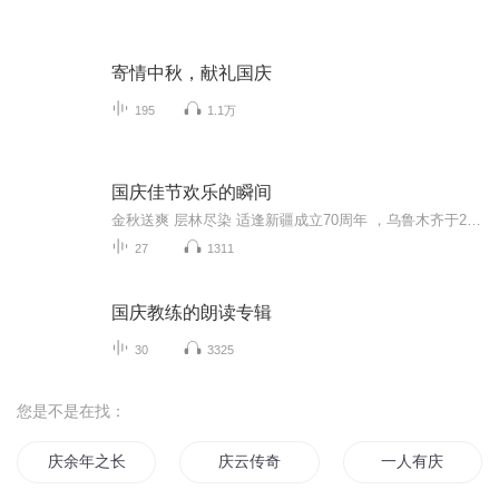
寄情中秋，献礼国庆
195
1.1万
国庆佳节欢乐的瞬间
金秋送爽 层林尽染 适逢新疆成立70周年 ，乌鲁木齐于2025年9月23日迎来党中央和习大大带领的慰问团。新疆各族群众欢欣鼓舞，热烈欢迎。
27
1311
国庆教练的朗读专辑
30
3325
您是不是在找：
庆余年之长歌行
庆云传奇
一人有庆