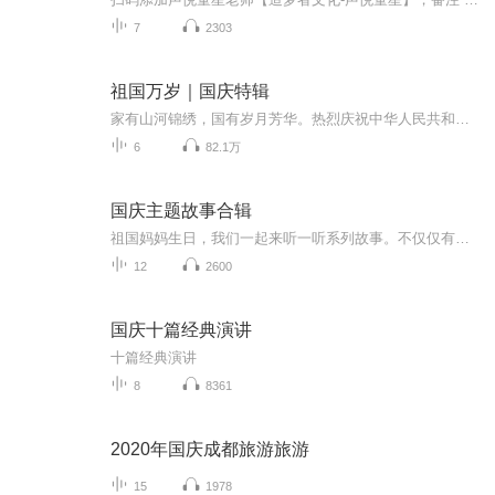
7
2303
祖国万岁｜国庆特辑
家有山河锦绣，国有岁月芳华。热烈庆祝中华人民共和国成立73周年！
6
82.1万
国庆主题故事合辑
祖国妈妈生日，我们一起来听一听系列故事。不仅仅有《我的祖国》，还有红军故事，也有关于战争的故事，让大家体会到和平年代的不易。
12
2600
国庆十篇经典演讲
十篇经典演讲
8
8361
2020年国庆成都旅游旅游
15
1978