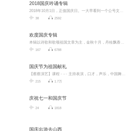
2018国庆吟诵专辑
2018年10月1日，正值国庆日。一大早看到一个公号文章，正是文天祥的《己卯十月一日至燕越五日罹狴犴有感而赋》。当然，彼十一非当今的十一。不过数字的巧合还是让人感触，今天拿来读一读，体味一番历史英杰的民族情怀，恰也当时。 根据诗题来看，这组诗是写于十月一日至十月五日之间，是文天祥被俘之后所作，这些诗作不仅有凛凛正气，更也能看的到他百端交集的复杂情感。另一首于右任先生的《望大陆》，微信公号有称《望乡》，一句“山之上国之殇”荡气回肠，一并兴起拿来读了一读。仓促间多有瑕疵...
38
2592
欢度国庆专辑
本辑以诗歌和歌颂祖国文章为主，金秋十月，丹桂飘香，在这个充满丰收喜悦的季节里，我们满怀激动和自豪，迎来了中华人民共和国76周年华诞。这不仅是一个庄重的纪念日，更是全体中华儿女共同欢庆的盛大的节日，承载着深厚的民族情感和历史意义.
167
6788
国庆节为祖国献礼
【蔡蔡演艺】课程﹣-﹣主持表演，口才，声乐，中国舞，民族舞。独特的小舞台，专业的录音棚，每一位同学都能成为优秀的小明星。独特的教学模式，轻松上课，快乐学习！知名主持人，舞蹈家，高级教师任职授课！江南总校：河沟街42号三楼 18545856430江北分校...
215
1.7万
庆祝七一和国庆节
24
1818
国庆出游去山西