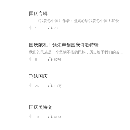
国庆专辑
《我爱你中国》作者：凝嫣心语我爱你中国！我爱你春天蓬勃的秧苗；我爱你秋日金黄的硕果。我爱你中国！我爱你青松气质，我爱你红梅品格！我爱你家乡的甜蔗好像乳汁滋润着我的心窝。我爱你中国，我要把最美的歌儿献给你，我的母亲我的祖国。我爱你中国，我爱...
1
78
国庆献礼！领先声创国庆诗歌特辑
我们的民族是一个坚韧不拔的民族，历史给予我们的苦难都变成了闪着金光的勋章！我们的国家是一个龙腾虎跃的国家，那条巨龙正以不可阻挡之势崛起于神奇的东方！------------------------------------------------值此祖国70周年华诞之际，领先声创以诗歌向祖国献礼！用我们的声音、用我们的热血、用我们的灵魂诵读经典爱国篇章，歌颂我们的祖国！永远繁荣富强！
8
6076
刑法国庆
26
1.7万
国庆美诗文
108
4173