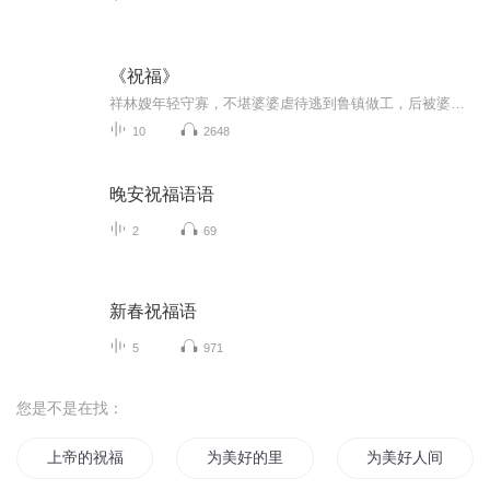
《祝福》
祥林嫂年轻守寡，不堪婆婆虐待逃到鲁镇做工，后被婆婆强行抓回卖给贺老六。她努力抗争却无奈顺从，与贺老六生活后有了儿子阿毛。然而，贺老六病故，阿毛被狼吃掉，祥林嫂再次陷入绝境，又回到鲁镇。但此时的她已被视为不祥之人，最终在别人的祝福声中孤独...
10
2648
晚安祝福语语
2
69
新春祝福语
5
971
您是不是在找：
上帝的祝福
为美好的里世界献上祝福
为美好人间献上祝