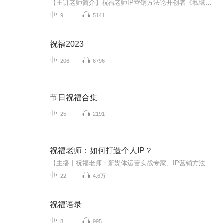
【主讲老师简介】祝福老师IP营销方法论开创者《私域流量》作者数字营销实战专家社会化媒体传播专家微信生态营销操盘手/内容营销教练/IP打造专家2019年12月出版《私域流量——从0到1搭建私域流量池的方法论》，获得众多读者一致好评；同时吸引 知更读书会、...
9
5141
祝福2023
206
6796
节日祝福合集
25
2191
祝福老师：如何打造个人IP？
【主播丨祝福老师：新媒体运营实战专家、IP营销方法论开创者、为个人/企业创始人打造IP赋能！打造IP是个人逆袭和跃迁的重要通道，打造IP是小企业转型升级和突破的大机会！IP营销是对新媒体营销和品牌营销的重大升级，IP营销是新媒体时代的蓝海战略！】
22
4.6万
祝福语录
8
995