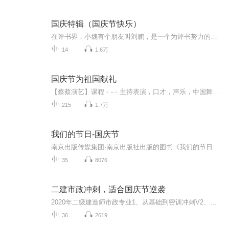
国庆特辑（国庆节快乐）
在评书界，小魏有个朋友叫刘鹏，是一个为评书努力的小伙子。在2021年国庆期间，他想弄个特辑，便烦劳我给他录个爱国题材的评书小段儿。这种事情，不是特殊情况，小魏一般不会拒绝，也就给其录了一个《鲁迅踢鬼》，等他传完，我再传到我的专辑里。另外，小...
14
1.6万
国庆节为祖国献礼
【蔡蔡演艺】课程﹣-﹣主持表演，口才，声乐，中国舞，民族舞。独特的小舞台，专业的录音棚，每一位同学都能成为优秀的小明星。独特的教学模式，轻松上课，快乐学习！知名主持人，舞蹈家，高级教师任职授课！江南总校：河沟街42号三楼 18545856430江北分校...
215
1.7万
我们的节日-国庆节
南京出版传媒集团·南京出版社出版的图书《我们的节日》通过对中国节日文化和节日意义进行深度的挖掘，面向青少年群体构建独具特色的栏目内容，以此丰富春节、元宵节、清明节、端午节、七夕节、中秋节、重阳节等传统节日；六一节、教师节、国庆节等新兴节日的文化内涵和表现形式。促进青少年形成新的节日习俗，提升节日仪式感、认同感。音频作品由金陵朗读者联盟志愿者朗诵，南京音像出版社、金陵图书馆联合制作。
35
8076
二建市政冲刺，适合国庆节逆袭
2020年二级建造师市政专业1、从基础到密训冲刺V2、从精华课程到超压密押V3、0基础同步更新v4、持续更新到2020年考试V5、只要你跟着学让你一次稳拿证V6、渠道超压压题，超压三页纸等独家绝密压题!
36
2619