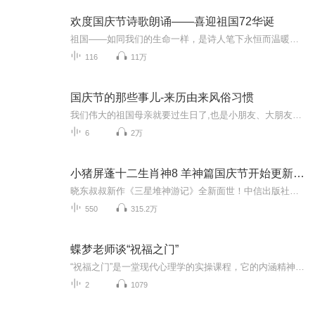
欢度国庆节诗歌朗诵——喜迎祖国72华诞
祖国——如同我们的生命一样，是诗人笔下永恒而温暖的主题。在祖国72周年华诞来临之际，特创建这个诗歌朗诵专辑，诵读经典爱国篇章，和大家一起歌颂祖国，向国庆的献礼！祝愿伟大的祖国繁荣富强，祝愿大家国庆节快乐，度过平安快乐的黄金周假期！
116
11万
国庆节的那些事儿-来历由来风俗习惯
我们伟大的祖国母亲就要过生日了,也是小朋友、大朋友们最喜欢的“国庆小长假”或说“黄金周”还有说”国庆7天乐”的，说法真是不一而足。那么“国庆节”是怎么来的？自古以来国庆节怎么庆贺？新中国国庆节的来历，以及新中国国庆节的庆贺方式又有哪些呢？ ...
6
2万
小猪屏蓬十二生肖神8 羊神篇国庆节开始更新啦！
晓东叔叔新作《三星堆神游记》全新面世！中信出版社出版！京东当当淘宝均有售！点蓝色字收听——《小猪屏蓬爆笑日记2024》《小猪屏蓬爆笑日记2》《小猪屏蓬爆笑日记1》让你笑得喘不上气！《我进故宫当富翁——小猪屏蓬故宫财商笔记》教你成为大富翁！《小...
550
315.2万
蝶梦老师谈“祝福之门”
“祝福之门”是一堂现代心理学的实操课程，它的内涵精神和原理是围绕着：如何“知行合一，实事求是”的落地生活，如何让自己与自己创造的各种人事物的关系更和谐，从而过上真正有品质的生活。课程通过轻松简洁、耳目一新的3D沉浸式、融入式、体验式训练方式，让参与者通过问题的困境的表面现象看到深层的本质，及解决问题的方向，打开能量宝库。...
2
1079