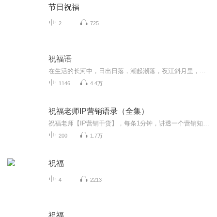
节日祝福
2
725
祝福语
在生活的长河中，日出日落，潮起潮落，夜江斜月里，两三星火是瓜州，缘份让我们相遇相聚，心灵呼唤，爱的寄盼，天天开心，快乐每一天，祝福天天在心间，爱的暖流，伴我们度过每个春夏秋冬！祝福我和我的朋友们，年年岁岁，节目主题:祝福语主播介绍:雍仲昭...
1146
4.4万
祝福老师IP营销语录（全集）
祝福老师【IP营销干货】，每条1分钟，讲透一个营销知识点，陆陆续续会更新500条，合计有十几万字。【001——093条】：祝福IP营销语录·趋势篇【094——185条】：祝福IP营销语录·私域流量篇【186——223条】：祝福IP营销语录·传播学篇【224——306条】：祝福IP营销语录·内容营销篇...
200
1.7万
祝福
4
2213
祝福