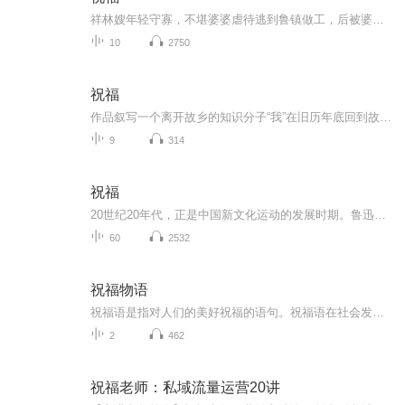
祥林嫂年轻守寡，不堪婆婆虐待逃到鲁镇做工，后被婆婆强行抓回卖给贺老六。她努力抗争却无奈顺从，与贺老六生活后有了儿子阿毛。然而，贺老六病故，阿毛被狼吃掉，祥林嫂再次陷入绝境，又回到鲁镇。但此时的她已被视为不祥之人，最终在别人的祝福声中孤独...
10
2750
祝福
作品叙写一个离开故乡的知识分子“我”在旧历年底回到故乡后寄寓在本家四叔(鲁四老爷)家里准备过“祝福”时，见证了四叔家先前的女仆祥林嫂瘁死的悲剧。该小说通过描述祥林嫂悲剧的一生，表现了作者对受压迫妇女的同情及对封建思想封建礼教的无情揭露。也...
9
314
祝福
20世纪20年代，正是中国新文化运动的发展时期。鲁迅以极大的热情欢呼辛亥革命的爆发，可是不久他看到辛亥革命以后，帝制政权虽被推翻，但取而代之的却是地主阶级的军阀官僚的统治，封建社会的基础并没有彻底摧毁，中国的广大人民，尤其是农民，他们过着饥寒交迫的生活，宗法观念、封建礼教仍然是压在人民头上的精神枷锁。在这种社会背景下，在个人对社会的责任感驱使下，1924年2月7日鲁迅先生创作了这篇小说。 1.《祝福》的主题在于揭露“四权”（政权、族权、 神权、夫权）对中国妇女的迫害。...
60
2532
祝福物语
祝福语是指对人们的美好祝福的语句。祝福语在社会发展中已经不是仅限于在节日和宴会上出现，常见的情侣互发手机信息祝福，天气冷暖变化问候祝福，朋友日常间的鼓励祝福，每天的清晨问候祝福等等。
2
462
祝福老师：私域流量运营20讲