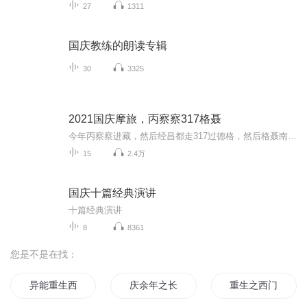
27
1311
国庆教练的朗读专辑
30
3325
2021国庆摩旅，丙察察317格聂
今年丙察察进藏，然后经昌都走317过德格，然后格聂南线，最后沙溪古镇收尾。
15
2.4万
国庆十篇经典演讲
十篇经典演讲
8
8361
您是不是在找：
异能重生西门庆
庆余年之长歌行
重生之西门庆