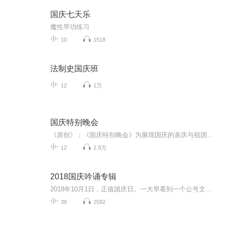
国庆七天乐
魔性早功练习
10
1518
法制史国庆班
12
1万
国庆特别晚会
《原创》：《国庆特别晚会》为展现国庆的喜庆与祖国的深情我将以具体的场景切入从清晨升旗的庄严到街头巷尾的欢庆到历史与当下的交融，用优美的笔触传递对祖国的热爱与自豪！用诗歌和情感美文形式，歌颂祖国的繁荣富强，祝人民幸福安康！
12
2.9万
2018国庆吟诵专辑
2018年10月1日，正值国庆日。一大早看到一个公号文章，正是文天祥的《己卯十月一日至燕越五日罹狴犴有感而赋》。当然，彼十一非当今的十一。不过数字的巧合还是让人感触，今天拿来读一读，体味一番历史英杰的民族情怀，恰也当时。 根据诗题来看，这组诗是写于十月一日至十月五日之间，是文天祥被俘之后所作，这些诗作不仅有凛凛正气，更也能看的到他百端交集的复杂情感。另一首于右任先生的《望大陆》，微信公号有称《望乡》，一句“山之上国之殇”荡气回肠，一并兴起拿来读了一读。仓促间多有瑕疵...
38
2592