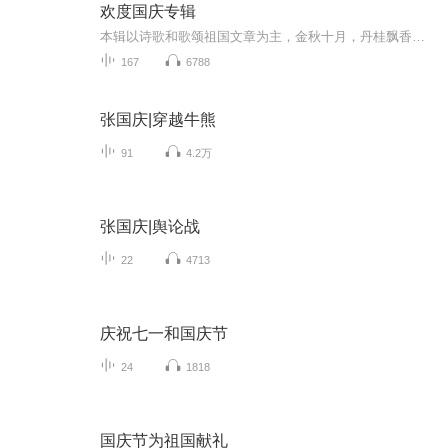
欢度国庆专辑
本辑以诗歌和歌颂祖国文章为主，金秋十月，丹桂飘香，在这个充满丰收喜悦的季节里，我们满怀激动和自豪，迎来了中华人民共和国76周年华诞。这不仅是一个庄重的纪念日，更是全体中华儿女共同欢庆的盛大的节日，承载着深厚的民族情感和历史意义.
167
6788
张国庆|穿越牛熊
91
4.2万
张国庆|舆论战
22
4713
庆祝七一和国庆节
24
1818
国庆节为祖国献礼