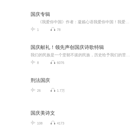
国庆专辑
《我爱你中国》作者：凝嫣心语我爱你中国！我爱你春天蓬勃的秧苗；我爱你秋日金黄的硕果。我爱你中国！我爱你青松气质，我爱你红梅品格！我爱你家乡的甜蔗好像乳汁滋润着我的心窝。我爱你中国，我要把最美的歌儿献给你，我的母亲我的祖国。我爱你中国，我爱...
1
78
国庆献礼！领先声创国庆诗歌特辑
我们的民族是一个坚韧不拔的民族，历史给予我们的苦难都变成了闪着金光的勋章！我们的国家是一个龙腾虎跃的国家，那条巨龙正以不可阻挡之势崛起于神奇的东方！------------------------------------------------值此祖国70周年华诞之际，领先声创以诗歌向祖国献礼！用我们的声音、用我们的热血、用我们的灵魂诵读经典爱国篇章，歌颂我们的祖国！永远繁荣富强！
8
6076
刑法国庆
26
1.7万
国庆美诗文
108
4173