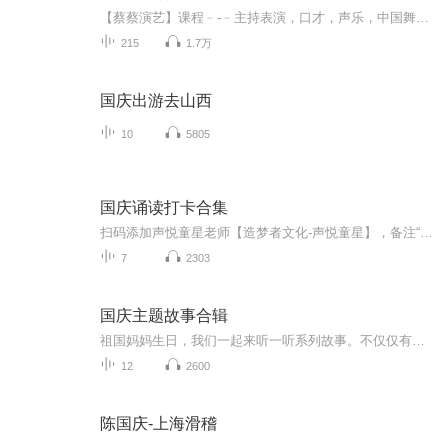
【蔡蔡演艺】课程﹣-﹣主持表演，口才，声乐，中国舞，民族舞。独特的小舞台，专业的录音棚，每一位同学都能成为优秀的小明星。独特的教学模式，轻松上课，快乐学习！知名主持人，舞蹈家，高级教师任职授课！江南总校：河沟街42号三楼 18545856430江北分校...
215
1.7万
国庆出游去山西
10
5805
国庆诵读打卡合集
扫码添加声悦童星老师【造梦者文化-声悦童星】，备注“诵读打卡”报名，已添加好友的，直接发送“诵读打卡”报名，报名成功后进入社群。
7
2303
国庆主题故事合辑
祖国妈妈生日，我们一起来听一听系列故事。不仅仅有《我的祖国》，还有红军故事，也有关于战争的故事，让大家体会到和平年代的不易。
12
2600
陈国庆-上海滑稽