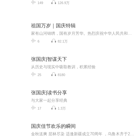
149
126.9万
祖国万岁｜国庆特辑
家有山河锦绣，国有岁月芳华。热烈庆祝中华人民共和国成立73周年！
6
82.1万
张国庆|智谋天下
从历史与现实中吸取教训，积累经验
25
8180
张国庆|读书分享
与大家一起分享经典
17
1.3万
国庆佳节欢乐的瞬间
金秋送爽 层林尽染 适逢新疆成立70周年 ，乌鲁木齐于2025年9月23日迎来党中央和习大大带领的慰问团。新疆各族群众欢欣鼓舞，热烈欢迎。