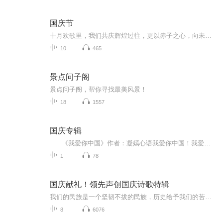
国庆节
十月欢歌里，我们共庆辉煌过往，更以赤子之心，向未来书写滚烫的誓言——这盛世，值得我们以热爱相拥。
10
465
景点问子阁
景点问子阁，帮你寻找最美风景！
18
1557
国庆专辑
《我爱你中国》作者：凝嫣心语我爱你中国！我爱你春天蓬勃的秧苗；我爱你秋日金黄的硕果。我爱你中国！我爱你青松气质，我爱你红梅品格！我爱你家乡的甜蔗好像乳汁滋润着我的心窝。我爱你中国，我要把最美的歌儿献给你，我的母亲我的祖国。我爱你中国，我爱...
1
78
国庆献礼！领先声创国庆诗歌特辑
我们的民族是一个坚韧不拔的民族，历史给予我们的苦难都变成了闪着金光的勋章！我们的国家是一个龙腾虎跃的国家，那条巨龙正以不可阻挡之势崛起于神奇的东方！------------------------------------------------值此祖国70周年华诞之际，领先声创以诗歌向祖国献礼！用我们的声音、用我们的热血、用我们的灵魂诵读经典爱国篇章，歌颂我们的祖国！永远繁荣富强！
8
6076