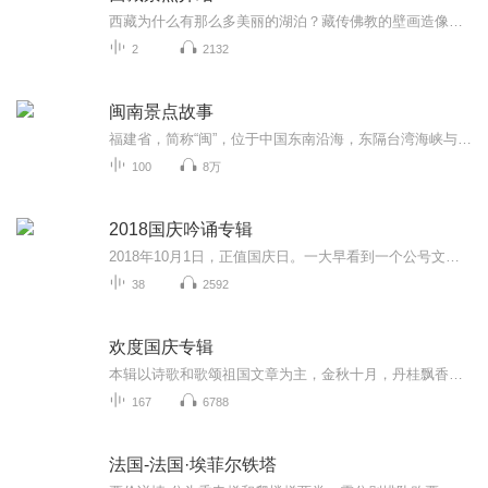
西藏为什么有那么多美丽的湖泊？藏传佛教的壁画造像到底有何寓意？青藏高原上的民风民俗历史故事到底都是如何发生的？如果不了解这些，你的西藏之旅就只能是走马观花。
2
2132
闽南景点故事
福建省，简称“闽”，位于中国东南沿海，东隔台湾海峡与台湾省相望。全省大部分属中亚热带，闽东南部分地区属南亚热带。福建依山傍海，九成陆地面积为丘陵地带，故有“八山一水一分田”之说。全省森林覆盖率全国第一，高达65.95%；海岸曲折，陆地海岸线长...
100
8万
2018国庆吟诵专辑
2018年10月1日，正值国庆日。一大早看到一个公号文章，正是文天祥的《己卯十月一日至燕越五日罹狴犴有感而赋》。当然，彼十一非当今的十一。不过数字的巧合还是让人感触，今天拿来读一读，体味一番历史英杰的民族情怀，恰也当时。 根据诗题来看，这组诗是写于十月一日至十月五日之间，是文天祥被俘之后所作，这些诗作不仅有凛凛正气，更也能看的到他百端交集的复杂情感。另一首于右任先生的《望大陆》，微信公号有称《望乡》，一句“山之上国之殇”荡气回肠，一并兴起拿来读了一读。仓促间多有瑕疵...
38
2592
欢度国庆专辑
本辑以诗歌和歌颂祖国文章为主，金秋十月，丹桂飘香，在这个充满丰收喜悦的季节里，我们满怀激动和自豪，迎来了中华人民共和国76周年华诞。这不仅是一个庄重的纪念日，更是全体中华儿女共同欢庆的盛大的节日，承载着深厚的民族情感和历史意义.
167
6788
法国-法国·埃菲尔铁塔