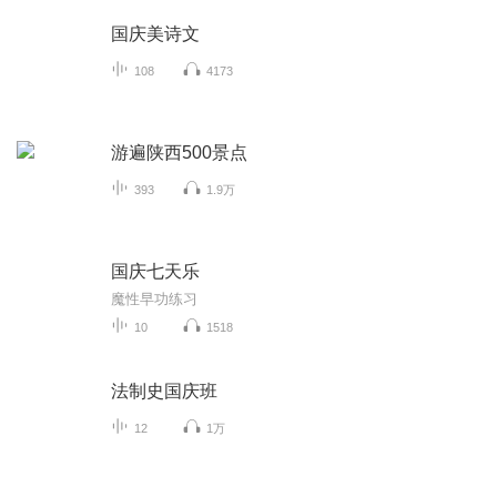
国庆美诗文
108
4173
游遍陕西500景点
393
1.9万
国庆七天乐
魔性早功练习
10
1518
法制史国庆班
12
1万