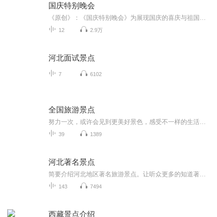
国庆特别晚会
《原创》：《国庆特别晚会》为展现国庆的喜庆与祖国的深情我将以具体的场景切入从清晨升旗的庄严到街头巷尾的欢庆到历史与当下的交融，用优美的笔触传递对祖国的热爱与自豪！用诗歌和情感美文形式，歌颂祖国的繁荣富强，祝人民幸福安康！
12
2.9万
河北面试景点
7
6102
全国旅游景点
努力一次，或许会见到更美好景色，感受不一样的生活环境，体验不同人生
39
1389
河北著名景点
简要介绍河北地区著名旅游景点。让听众更多的知道著名景点的位置，旅游攻略，旅游最佳时间点。风景点的历史故事等等。
143
7494
西藏景点介绍