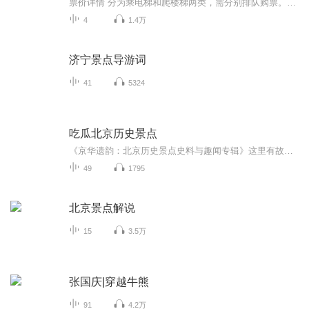
票价详情 分为乘电梯和爬楼梯两类，需分别排队购票。电梯门票（至二楼）：成人11欧元，12-24岁青少年8.5欧元，4-11岁儿童4欧元；电梯门票（至顶楼）：成人17欧元，12-24岁青少年14.5欧元，4-11岁儿童8欧元；楼梯门票（至二楼）：成人7欧元，12-24岁青少年5欧元，4-11岁儿童3欧元。4岁以下儿童免费（需由成人陪同） 适宜 四季皆宜 电话 暂无 简介 亲爱的游客朋友，最好的风景在路上，您现在来到的是法国巴黎战神广场，映入您眼帘的是世界上最浪漫的建筑之一，埃菲尔铁搭。 埃菲尔铁塔又称巴黎铁塔，是一座镂空结构铁塔。埃菲尔铁塔设计新颖独特，是世界建筑史上的技术杰作，更是法国和巴黎的重要标志。 埃菲尔铁塔从1887年起建，分为三楼，其中一、二楼设有餐厅，第三楼建有观景台，从塔座到塔顶共有1711级阶梯，共用去钢铁7000吨，12000个金属部件，259万只铆钉，极为壮观。 埃菲尔铁塔建立之初，是为了纪念法国大革命100周年。然而，当年的设计备受责难，不少巴黎人无法忍受这个钢铁怪物，而且他们认为它并没什么用。作为设计师的埃菲尔，想法却很坚定，他的想法就是要建一个世界上最高的旗座，把法兰西的三色旗插到300米的高空上。 许多人都认为这个想法不切实际，预言这座钢铁怪物在建设过程中就会倒塌。的确，当时巴黎最高的建筑巴黎圣母院也不到100米高。在众多的质疑声中，这项看起来“不可能完成的任务”最终还是在1889年落成了。当设计师埃菲尔亲自在塔顶升起三色旗的时候，巴黎人终于被感动了。用埃菲尔自己的话说：埃菲尔铁塔“把我淹没了，好像我一生只是建造了她”。 虽然铁塔在建成的第一年就迎来了近200万的游客，但按照原先的计划，铁塔只是一个临时性的建筑，应该在10年后，也就是1909年拆除。就在人们争论是否应该按期拆除铁塔的时候，无线电的发明拯救了铁塔。随着无线电通讯的出现，高达320米的铁塔成为电台无线电发射站的最佳地点，于是人们不再指责铁塔只是个华而不实的装饰品。在其后的岁月里，这里陆续被用作气象观测站、航空通讯台、电台和电视发射站，不过最终，还是回归到观光这个主要的用途。 如今，每年都有来自全球各地众多的游客登塔，一览巴黎市景，铁塔也成为巴黎乃至整个法兰西的标志，被法国人爱称为“铁娘子”。它和纽约的帝国大厦、东京的电视塔同被誉为西方三大著名建筑。 关于埃菲尔铁塔，有很多传奇和故事，这些精彩的碎片融入到巴黎这个浪漫城市中，给世人以遐想。好了，让我们一起登上它，去感受整个巴黎。一会见！ 音频来源于链景旅行
4
1.4万
济宁景点导游词
41
5324
吃瓜北京历史景点
《京华遗韵：北京历史景点史料与趣闻专辑》这里有故宫太和殿的皇权威仪，有八达岭长城的烽火狼烟，有天坛回音壁的声学奇谈，也有恭王府“天下第一福”的民间传说。我们不只有严谨的史料考据，更打捞正史缝隙里的八卦趣闻——帝王将相的秘辛、宫廷建筑的冷...
49
1795
北京景点解说
15
3.5万
张国庆|穿越牛熊
91
4.2万