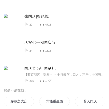
张国庆|舆论战
22
4713
庆祝七一和国庆节
24
1818
国庆节为祖国献礼
【蔡蔡演艺】课程﹣-﹣主持表演，口才，声乐，中国舞，民族舞。独特的小舞台，专业的录音棚，每一位同学都能成为优秀的小明星。独特的教学模式，轻松上课，快乐学习！知名主持人，舞蹈家，高级教师任职授课！江南总校：河沟街42号三楼 18545856430江北分校...
215
1.7万
您是不是在找：
穿越之大庆帝国
异能重生西门庆
普天同庆